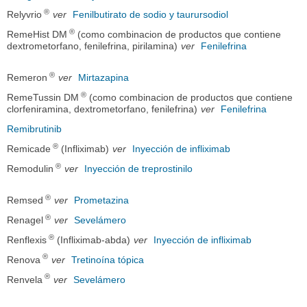
®
Relyvrio
ver
Fenilbutirato de sodio y taurursodiol
®
RemeHist DM
(como combinacion de productos que contiene
dextrometorfano, fenilefrina, pirilamina)
ver
Fenilefrina
®
Remeron
ver
Mirtazapina
®
RemeTussin DM
(como combinacion de productos que contiene
clorfeniramina, dextrometorfano, fenilefrina)
ver
Fenilefrina
Remibrutinib
®
Remicade
(Infliximab)
ver
Inyección de infliximab
®
Remodulin
ver
Inyección de treprostinilo
®
Remsed
ver
Prometazina
®
Renagel
ver
Sevelámero
®
Renflexis
(Infliximab-abda)
ver
Inyección de infliximab
®
Renova
ver
Tretinoína tópica
®
Renvela
ver
Sevelámero