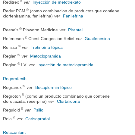
®
Reditrex
ver
Inyección de metotrexato
®
Redur PCM
(como combinacion de productos que contiene
clorfeniramina, fenilefrina)
ver
Fenilefrina
®
Reese's
Pinworm Medicine
ver
Pirantel
®
Refenesen
Chest Congestion Relief
ver
Guaifenesina
®
Refissa
ver
Tretinoína tópica
®
Reglan
ver
Metoclopramida
®
Reglan
I.V.
ver
Inyección de metoclopramida
Regorafenib
®
Regranex
ver
Becaplermin tópico
®
Regroton
(como un producto combinado que contiene
clorotiazida, reserpina)
ver
Clortalidona
®
Reguloid
ver
Psilio
®
Rela
ver
Carisoprodol
Relacorilant