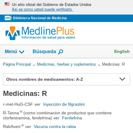
Omita
Un sitio oficial del Gobierno de Estados Unidos
Así es como usted puede verificarlo
y
vaya
Biblioteca Nacional de Medicina
al
Contenido
Mostrar
English
Menú
Búsqueda
el
campo
Usted
Página Principal
→
Medicinas, hierbas y suplementos
→
Medicinas: R
de
está
aquí:
Ex
Otros nombres de medicamentos: A-Z
se
Medicinas: R
r-met-HuG-CSF
ver
Inyección de filgrastim
®
R-Tanna
(como combinacion de productos que contiene
clorfeniramina, fenilefrina)
ver
Fenilefrina
®
RabAvert
ver
Vacuna contra la rabia