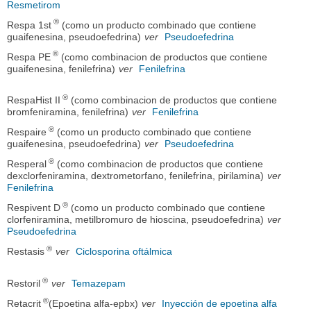
Resmetirom
®
Respa 1st
(como un producto combinado que contiene
guaifenesina, pseudoefedrina)
ver
Pseudoefedrina
®
Respa PE
(como combinacion de productos que contiene
guaifenesina, fenilefrina)
ver
Fenilefrina
®
RespaHist II
(como combinacion de productos que contiene
bromfeniramina, fenilefrina)
ver
Fenilefrina
®
Respaire
(como un producto combinado que contiene
guaifenesina, pseudoefedrina)
ver
Pseudoefedrina
®
Resperal
(como combinacion de productos que contiene
dexclorfeniramina, dextrometorfano, fenilefrina, pirilamina)
ver
Fenilefrina
®
Respivent D
(como un producto combinado que contiene
clorfeniramina, metilbromuro de hioscina, pseudoefedrina)
ver
Pseudoefedrina
®
Restasis
ver
Ciclosporina oftálmica
®
Restoril
ver
Temazepam
®
Retacrit
(Epoetina alfa-epbx)
ver
Inyección de epoetina alfa