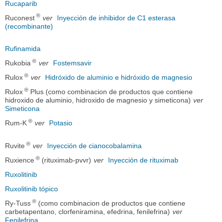
Rucaparib
®
Ruconest
ver
Inyección de inhibidor de C1 esterasa
(recombinante)
Rufinamida
®
Rukobia
ver
Fostemsavir
®
Rulox
ver
Hidróxido de aluminio e hidróxido de magnesio
®
Rulox
Plus (como combinacion de productos que contiene
hidroxido de aluminio, hidroxido de magnesio y simeticona)
ver
Simeticona
®
Rum-K
ver
Potasio
®
Ruvite
ver
Inyección de cianocobalamina
®
Ruxience
(rituximab-pvvr)
ver
Inyección de rituximab
Ruxolitinib
Ruxolitinib tópico
®
Ry-Tuss
(como combinacion de productos que contiene
carbetapentano, clorfeniramina, efedrina, fenilefrina)
ver
Fenilefrina