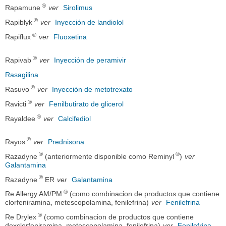
®
Rapamune
ver
Sirolimus
®
Rapiblyk
ver
Inyección de landiolol
®
Rapiflux
ver
Fluoxetina
®
Rapivab
ver
Inyección de peramivir
Rasagilina
®
Rasuvo
ver
Inyección de metotrexato
®
Ravicti
ver
Fenilbutirato de glicerol
®
Rayaldee
ver
Calcifediol
®
Rayos
ver
Prednisona
®
®
Razadyne
(anteriormente disponible como Reminyl
)
ver
Galantamina
®
Razadyne
ER
ver
Galantamina
®
Re Allergy AM/PM
(como combinacion de productos que contiene
clorfeniramina, metescopolamina, fenilefrina)
ver
Fenilefrina
®
Re Drylex
(como combinacion de productos que contiene
dexclorfeniramina, metescopolamina, fenilefrina)
ver
Fenilefrina