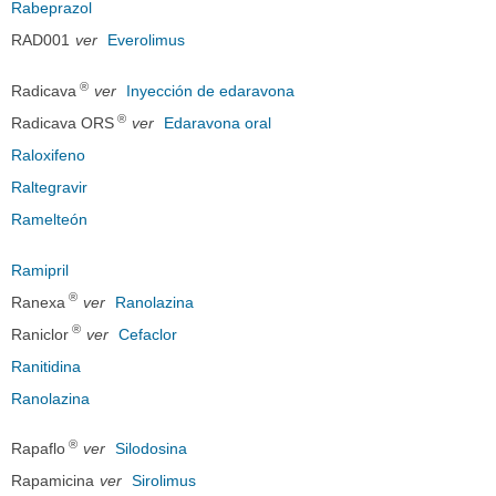
Rabeprazol
RAD001
ver
Everolimus
®
Radicava
ver
Inyección de edaravona
®
Radicava ORS
ver
Edaravona oral
Raloxifeno
Raltegravir
Ramelteón
Ramipril
®
Ranexa
ver
Ranolazina
®
Raniclor
ver
Cefaclor
Ranitidina
Ranolazina
®
Rapaflo
ver
Silodosina
Rapamicina
ver
Sirolimus