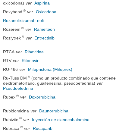
oxicodona)
ver
Aspirina
®
Roxybond
ver
Oxicodona
Rozanolixizumab-noli
®
Rozerem
ver
Ramelteón
®
Rozlytrek
ver
Entrectinib
RTCA
ver
Ribavirina
RTV
ver
Ritonavir
RU-486
ver
Mifepristona (Mifeprex)
®
Ru-Tuss DM
(como un producto combinado que contiene
dextrometorfano, guaifenesina, pseudoefedrina)
ver
Pseudoefedrina
®
Rubex
ver
Doxorrubicina
Rubidomicina
ver
Daunorrubicina
®
Rubivite
ver
Inyección de cianocobalamina
®
Rubraca
ver
Rucaparib