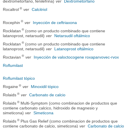
dextrometorfano, fenilefrina)
ver
Dextrometorfano
®
Rocaltrol
ver
Calcitriol
®
Rocephin
ver
Inyección de ceftriaxona
®
Rocklatan
(como un producto combinado que contiene
latanoprost, netarsudil)
ver
Netarsudil oftálmico
®
Rocklatan
(como un producto combinado que contiene
latanoprost, netarsudil)
ver
Latanoprost oftálmico
®
Roctavian
ver
Inyección de valoctocogene roxaparvovec-rvox
Roflumilast
Roflumilast tópico
®
Rogaine
ver
Minoxidil tópico
®
Rolaids
ver
Carbonato de calcio
®
Rolaids
Multi-Symptom (como combinacion de productos que
contiene carbonato calcico, hidroxido de magnesio y
simeticona)
ver
Simeticona
®
Rolaids
Plus Gas Relief (como combinacion de productos que
contiene carbonato de calcio, simeticona)
ver
Carbonato de calcio