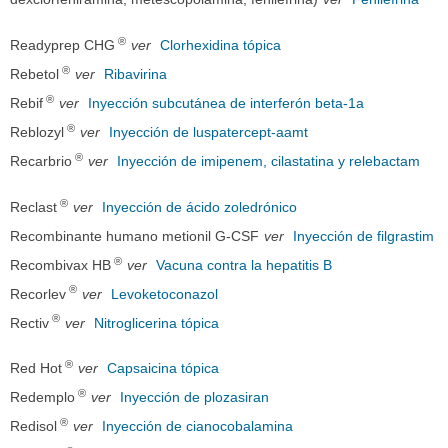
®
Readyprep CHG
ver
Clorhexidina tópica
®
Rebetol
ver
Ribavirina
®
Rebif
ver
Inyección subcutánea de interferón beta-1a
®
Reblozyl
ver
Inyección de luspatercept-aamt
®
Recarbrio
ver
Inyección de imipenem, cilastatina y relebactam
®
Reclast
ver
Inyección de ácido zoledrónico
Recombinante humano metionil G-CSF
ver
Inyección de filgrastim
®
Recombivax HB
ver
Vacuna contra la hepatitis B
®
Recorlev
ver
Levoketoconazol
®
Rectiv
ver
Nitroglicerina tópica
®
Red Hot
ver
Capsaicina tópica
®
Redemplo
ver
Inyección de plozasiran
®
Redisol
ver
Inyección de cianocobalamina