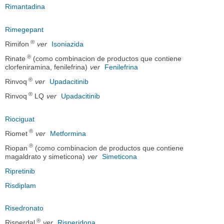
Rimantadina
Rimegepant
®
Rimifon
ver
Isoniazida
®
Rinate
(como combinacion de productos que contiene
clorfeniramina, fenilefrina)
ver
Fenilefrina
®
Rinvoq
ver
Upadacitinib
®
Rinvoq
LQ
ver
Upadacitinib
Riociguat
®
Riomet
ver
Metformina
®
Riopan
(como combinacion de productos que contiene
magaldrato y simeticona)
ver
Simeticona
Ripretinib
Risdiplam
Risedronato
®
Risperdal
ver
Risperidona