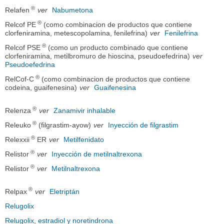
®
Relafen
ver
Nabumetona
®
Relcof PE
(como combinacion de productos que contiene
clorfeniramina, metescopolamina, fenilefrina)
ver
Fenilefrina
®
Relcof PSE
(como un producto combinado que contiene
clorfeniramina, metilbromuro de hioscina, pseudoefedrina)
ver
Pseudoefedrina
®
RelCof-C
(como combinacion de productos que contiene
codeina, guaifenesina)
ver
Guaifenesina
®
Relenza
ver
Zanamivir inhalable
®
Releuko
(filgrastim-ayow)
ver
Inyección de filgrastim
®
Relexxii
ER
ver
Metilfenidato
®
Relistor
ver
Inyección de metilnaltrexona
®
Relistor
ver
Metilnaltrexona
®
Relpax
ver
Eletriptán
Relugolix
Relugolix, estradiol y noretindrona