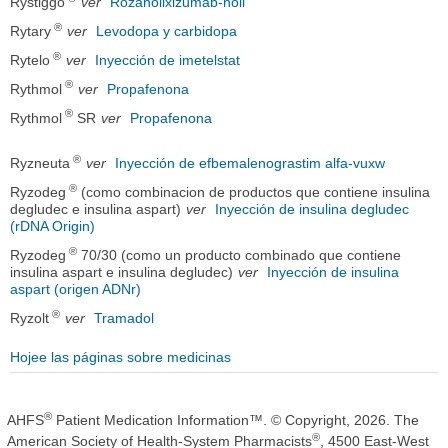
Rystiggo
ver
Rozanolixizumab-noli
®
Rytary
ver
Levodopa y carbidopa
®
Rytelo
ver
Inyección de imetelstat
®
Rythmol
ver
Propafenona
®
Rythmol
SR
ver
Propafenona
®
Ryzneuta
ver
Inyección de efbemalenograstim alfa-vuxw
®
Ryzodeg
(como combinacion de productos que contiene insulina
degludec e insulina aspart)
ver
Inyección de insulina degludec
(rDNA Origin)
®
Ryzodeg
70/30 (como un producto combinado que contiene
insulina aspart e insulina degludec)
ver
Inyección de insulina
aspart (origen ADNr)
®
Ryzolt
ver
Tramadol
Hojee las páginas sobre medicinas
®
AHFS
Patient Medication Information™. © Copyright, 2026. The
®
American Society of Health-System Pharmacists
, 4500 East-West