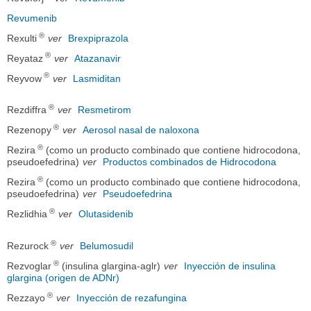
Revumenib
®
Rexulti
ver
Brexpiprazola
®
Reyataz
ver
Atazanavir
®
Reyvow
ver
Lasmiditan
®
Rezdiffra
ver
Resmetirom
®
Rezenopy
ver
Aerosol nasal de naloxona
®
Rezira
(como un producto combinado que contiene hidrocodona,
pseudoefedrina)
ver
Productos combinados de Hidrocodona
®
Rezira
(como un producto combinado que contiene hidrocodona,
pseudoefedrina)
ver
Pseudoefedrina
®
Rezlidhia
ver
Olutasidenib
®
Rezurock
ver
Belumosudil
®
Rezvoglar
(insulina glargina-aglr)
ver
Inyección de insulina
glargina (origen de ADNr)
®
Rezzayo
ver
Inyección de rezafungina