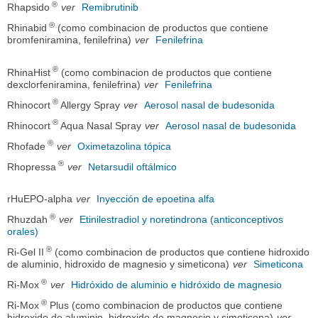
®
Rhapsido
ver
Remibrutinib
®
Rhinabid
(como combinacion de productos que contiene
bromfeniramina, fenilefrina)
ver
Fenilefrina
®
RhinaHist
(como combinacion de productos que contiene
dexclorfeniramina, fenilefrina)
ver
Fenilefrina
®
Rhinocort
Allergy Spray
ver
Aerosol nasal de budesonida
®
Rhinocort
Aqua Nasal Spray
ver
Aerosol nasal de budesonida
®
Rhofade
ver
Oximetazolina tópica
®
Rhopressa
ver
Netarsudil oftálmico
rHuEPO-alpha
ver
Inyección de epoetina alfa
®
Rhuzdah
ver
Etinilestradiol y noretindrona (anticonceptivos
orales)
®
Ri-Gel II
(como combinacion de productos que contiene hidroxido
de aluminio, hidroxido de magnesio y simeticona)
ver
Simeticona
®
Ri-Mox
ver
Hidróxido de aluminio e hidróxido de magnesio
®
Ri-Mox
Plus (como combinacion de productos que contiene
hidroxido de aluminio, hidroxido de magnesio y simeticona)
ver