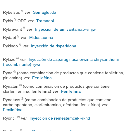
®
Rybelsus
ver
Semaglutida
®
Rybix
ODT
ver
Tramadol
®
Rybrevant
ver
Inyección de amivantamab-vmjw
®
Rydapt
ver
Midostaurina
®
Rykindo
ver
Inyección de risperidona
®
Rylaze
ver
Inyección de asparaginasa erwinia chrysanthemi
(recombinante)-rywn
®
Ryna
(como combinacion de productos que contiene fenilefrina,
pirilamina)
ver
Fenilefrina
®
Rynatan
(como combinacion de productos que contiene
clorfeniramina, fenilefrina)
ver
Fenilefrina
®
Rynatuss
(como combinacion de productos que contiene
carbetapentano, clorfeniramina, efedrina, fenilefrina)
ver
Fenilefrina
®
Ryoncil
ver
Inyección de remestemcel-l-rknd
®