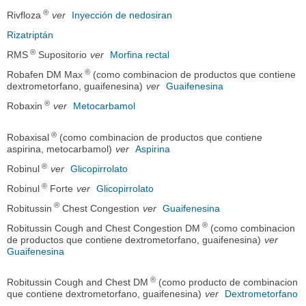
®
Rivfloza
ver
Inyección de nedosiran
Rizatriptán
®
RMS
Supositorio
ver
Morfina rectal
®
Robafen DM Max
(como combinacion de productos que contiene
dextrometorfano, guaifenesina)
ver
Guaifenesina
®
Robaxin
ver
Metocarbamol
®
Robaxisal
(como combinacion de productos que contiene
aspirina, metocarbamol)
ver
Aspirina
®
Robinul
ver
Glicopirrolato
®
Robinul
Forte
ver
Glicopirrolato
®
Robitussin
Chest Congestion
ver
Guaifenesina
®
Robitussin Cough and Chest Congestion DM
(como combinacion
de productos que contiene dextrometorfano, guaifenesina)
ver
Guaifenesina
®
Robitussin Cough and Chest DM
(como producto de combinacion
que contiene dextrometorfano, guaifenesina)
ver
Dextrometorfano