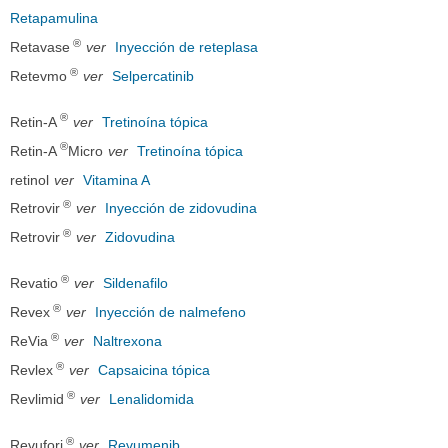
Retapamulina
®
Retavase
ver
Inyección de reteplasa
®
Retevmo
ver
Selpercatinib
®
Retin-A
ver
Tretinoína tópica
®
Retin-A
Micro
ver
Tretinoína tópica
retinol
ver
Vitamina A
®
Retrovir
ver
Inyección de zidovudina
®
Retrovir
ver
Zidovudina
®
Revatio
ver
Sildenafilo
®
Revex
ver
Inyección de nalmefeno
®
ReVia
ver
Naltrexona
®
Revlex
ver
Capsaicina tópica
®
Revlimid
ver
Lenalidomida
®
Revuforj
ver
Revumenib