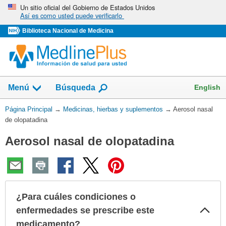
Omita
Un sitio oficial del Gobierno de Estados Unidos
Así es como usted puede verificarlo
y
vaya
Biblioteca Nacional de Medicina
al
Contenido
Mostrar
English
Menú
Búsqueda
el
campo
Usted
Página Principal
→
Medicinas, hierbas y suplementos
→
Aerosol nasal
de
está
de olopatadina
aquí:
Aerosol nasal de olopatadina
¿Para cuáles condiciones o
Col
enfermedades se prescribe este
sec
medicamento?