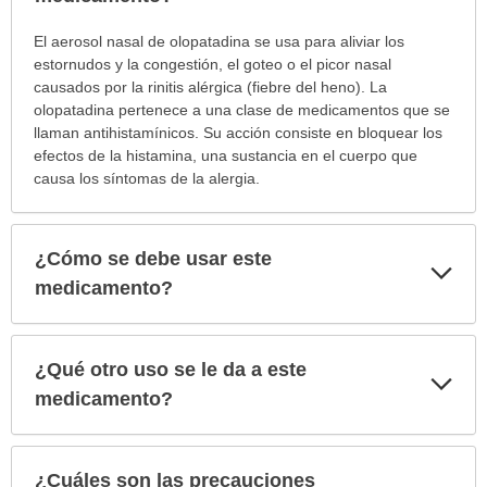
¿Para
El aerosol nasal de olopatadina se usa para aliviar los
cuáles
estornudos y la congestión, el goteo o el picor nasal
condiciones
causados por la rinitis alérgica (fiebre del heno). La
o
olopatadina pertenece a una clase de medicamentos que se
enfermedades
llaman antihistamínicos. Su acción consiste en bloquear los
se
efectos de la histamina, una sustancia en el cuerpo que
prescribe
causa los síntomas de la alergia.
este
medicamento?
ha
¿Cómo se debe usar este
Exp
sido
sec
medicamento?
extendido.
¿Qué otro uso se le da a este
Exp
sec
medicamento?
¿Cuáles son las precauciones