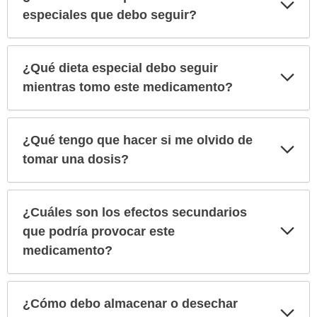
Exp
sec
especiales que debo seguir?
¿Qué dieta especial debo seguir
Exp
sec
mientras tomo este medicamento?
¿Qué tengo que hacer si me olvido de
Exp
sec
tomar una dosis?
¿Cuáles son los efectos secundarios
Exp
que podría provocar este
sec
medicamento?
¿Cómo debo almacenar o desechar
Exp