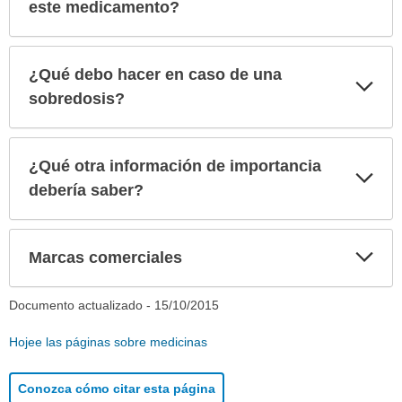
sec
este medicamento?
¿Qué debo hacer en caso de una
Exp
sec
sobredosis?
¿Qué otra información de importancia
Exp
sec
debería saber?
Exp
Marcas comerciales
sec
Documento actualizado -
15/10/2015
Hojee las páginas sobre medicinas
Conozca cómo citar esta página