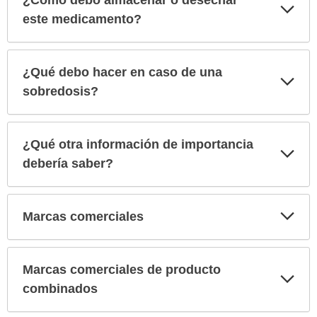
¿Cómo debo almacenar o desechar
Exp
sec
este medicamento?
¿Qué debo hacer en caso de una
Exp
sec
sobredosis?
¿Qué otra información de importancia
Exp
sec
debería saber?
Exp
Marcas comerciales
sec
Marcas comerciales de producto
Exp
sec
combinados