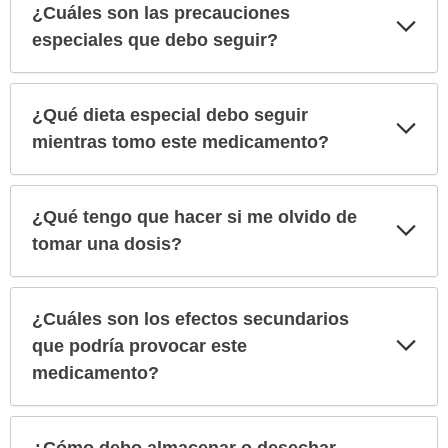
¿Cuáles son las precauciones
Exp
sec
especiales que debo seguir?
¿Qué dieta especial debo seguir
Exp
sec
mientras tomo este medicamento?
¿Qué tengo que hacer si me olvido de
Exp
sec
tomar una dosis?
¿Cuáles son los efectos secundarios
Exp
que podría provocar este
sec
medicamento?