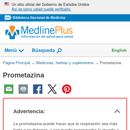
Omita
Un sitio oficial del Gobierno de Estados Unidos
Así es como usted puede verificarlo
y
vaya
Biblioteca Nacional de Medicina
al
Contenido
Mostrar
English
Menú
Búsqueda
el
campo
Usted
Página Principal
→
Medicinas, hierbas y suplementos
→
Prometazina
de
está
Prometazina
aquí:
Col
Advertencia:
sec
Advertencia:
La prometazina puede hacer que la respiración sea más
ha
lenta o se detenga, y eso puede ocasionarles la muerte a