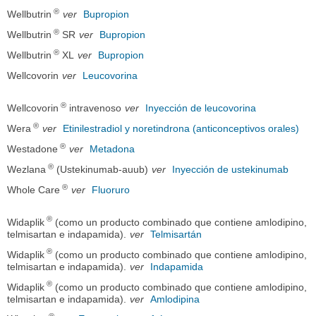
®
Wellbutrin
ver
Bupropion
®
Wellbutrin
SR
ver
Bupropion
®
Wellbutrin
XL
ver
Bupropion
Wellcovorin
ver
Leucovorina
®
Wellcovorin
intravenoso
ver
Inyección de leucovorina
®
Wera
ver
Etinilestradiol y noretindrona (anticonceptivos orales)
®
Westadone
ver
Metadona
®
Wezlana
(Ustekinumab-auub)
ver
Inyección de ustekinumab
®
Whole Care
ver
Fluoruro
®
Widaplik
(como un producto combinado que contiene amlodipino,
telmisartan e indapamida).
ver
Telmisartán
®
Widaplik
(como un producto combinado que contiene amlodipino,
telmisartan e indapamida).
ver
Indapamida
®
Widaplik
(como un producto combinado que contiene amlodipino,
telmisartan e indapamida).
ver
Amlodipina