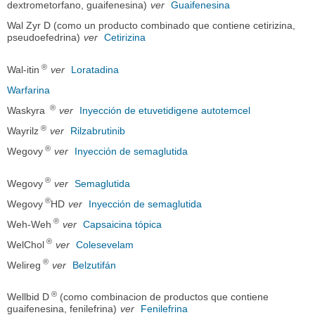
dextrometorfano, guaifenesina)
ver
Guaifenesina
Wal Zyr D (como un producto combinado que contiene cetirizina,
pseudoefedrina)
ver
Cetirizina
®
Wal-itin
ver
Loratadina
Warfarina
®
Waskyra
ver
Inyección de etuvetidigene autotemcel
®
Wayrilz
ver
Rilzabrutinib
®
Wegovy
ver
Inyección de semaglutida
®
Wegovy
ver
Semaglutida
®
Wegovy
HD
ver
Inyección de semaglutida
®
Weh-Weh
ver
Capsaicina tópica
®
WelChol
ver
Colesevelam
®
Welireg
ver
Belzutifán
®
Wellbid D
(como combinacion de productos que contiene
guaifenesina, fenilefrina)
ver
Fenilefrina