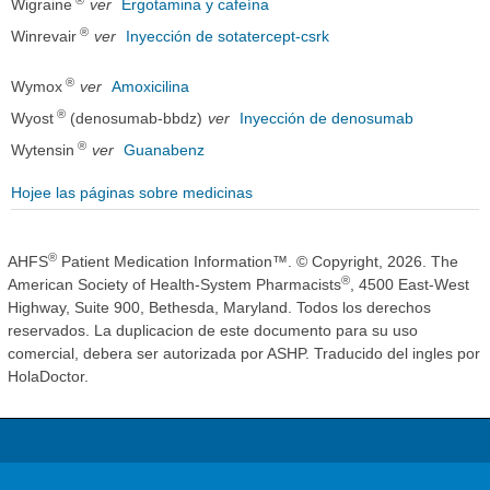
®
Wigraine
ver
Ergotamina y cafeína
®
Winrevair
ver
Inyección de sotatercept-csrk
®
Wymox
ver
Amoxicilina
®
Wyost
(denosumab-bbdz)
ver
Inyección de denosumab
®
Wytensin
ver
Guanabenz
Hojee las páginas sobre medicinas
®
AHFS
Patient Medication Information™. © Copyright, 2026. The
®
American Society of Health-System Pharmacists
, 4500 East-West
Highway, Suite 900, Bethesda, Maryland. Todos los derechos
reservados. La duplicacion de este documento para su uso
comercial, debera ser autorizada por ASHP. Traducido del ingles por
HolaDoctor.