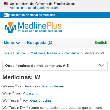
Omita
Un sitio oficial del Gobierno de Estados Unidos
Así es como usted puede verificarlo
y
vaya
Biblioteca Nacional de Medicina
al
Contenido
Mostrar
English
Menú
Búsqueda
el
campo
Usted
Página Principal
→
Medicinas, hierbas y suplementos
→
Medicinas: W
de
está
aquí:
Ex
Otros nombres de medicamentos: A-Z
se
Medicinas: W
®
Wainua
ver
Inyección de eplontersen
®
Wakix
ver
Pitolisant
®
Wal Tussin
ver
Guaifenesina
®
Wal Tussin DM
(como combinacion de productos que contiene