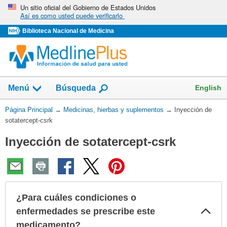
Omita
Un sitio oficial del Gobierno de Estados Unidos
Así es como usted puede verificarlo
y
vaya
Biblioteca Nacional de Medicina
al
Contenido
Mostrar
English
Menú
Búsqueda
el
campo
Usted
Página Principal
→
Medicinas, hierbas y suplementos
→
Inyección de
de
está
sotatercept-csrk
aquí:
Inyección de sotatercept-csrk
¿Para cuáles condiciones o
Col
enfermedades se prescribe este
sec
medicamento?