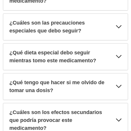
medicamento?
¿Cuáles son las precauciones
Exp
sec
especiales que debo seguir?
¿Qué dieta especial debo seguir
Exp
sec
mientras tomo este medicamento?
¿Qué tengo que hacer si me olvido de
Exp
sec
tomar una dosis?
¿Cuáles son los efectos secundarios
Exp
que podría provocar este
sec
medicamento?