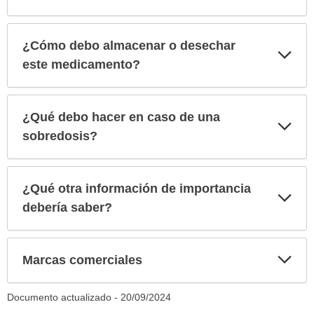
¿Cómo debo almacenar o desechar
Exp
sec
este medicamento?
¿Qué debo hacer en caso de una
Exp
sec
sobredosis?
¿Qué otra información de importancia
Exp
sec
debería saber?
Exp
Marcas comerciales
sec
Documento actualizado -
20/09/2024