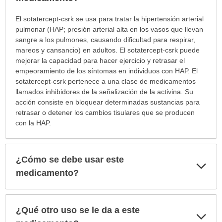
¿Para
El sotatercept-csrk se usa para tratar la hipertensión arterial
cuáles
pulmonar (HAP; presión arterial alta en los vasos que llevan
condiciones
sangre a los pulmones, causando dificultad para respirar,
o
mareos y cansancio) en adultos. El sotatercept-csrk puede
enfermedades
mejorar la capacidad para hacer ejercicio y retrasar el
se
empeoramiento de los síntomas en individuos con HAP. El
prescribe
sotatercept-csrk pertenece a una clase de medicamentos
este
llamados inhibidores de la señalización de la activina. Su
medicamento?
acción consiste en bloquear determinadas sustancias para
ha
retrasar o detener los cambios tisulares que se producen
sido
con la HAP.
extendido.
¿Cómo se debe usar este
Exp
sec
medicamento?
¿Qué otro uso se le da a este
Exp
sec