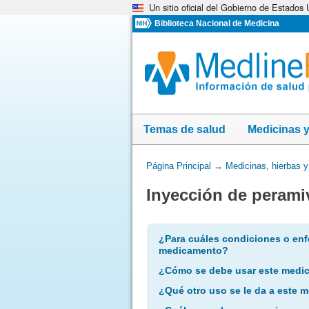
Un sitio oficial del Gobierno de Estados
Omita
y
Biblioteca Nacional de Medicina
vaya
al
Contenido
Temas de salud
Medicinas 
Usted
Página Principal
→
Medicinas, hierbas 
está
Inyección de perami
aquí:
¿Para cuáles condiciones o enf
medicamento?
¿Cómo se debe usar este medi
¿Qué otro uso se le da a este