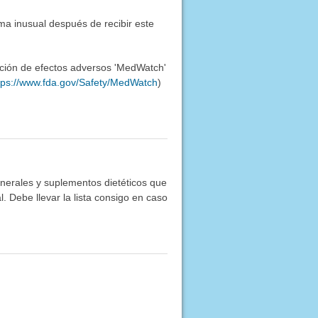
ma inusual después de recibir este
ación de efectos adversos 'MedWatch'
tps://www.fda.gov/Safety/MedWatch
)
inerales y suplementos dietéticos que
. Debe llevar la lista consigo en caso