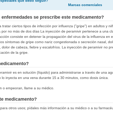
especiales que debo seguir?
Marcas comerciales
o enfermedades se prescribe este medicamento?
 tratar ciertos tipos de infección por influenza ("gripe") en adultos y
a por no más de dos días La inyección de peramivir pertenece a una 
cción consiste en detener la propagación del virus de la influenza en e
los síntomas de gripe como nariz congestionada o secreción nasal, dolo
 dolor de cabeza, fiebre y escalofríos. La inyección de peramivir no pr
ación de la gripe.
medicamento?
ramivir es en solución (líquido) para administrarse a través de una ag
 lo inyecta en una vena durante 15 a 30 minutos, como dosis única.
an o empeoran, llame a su médico.
este medicamento?
para otros usos; pídales más información a su médico o a su farmacéu