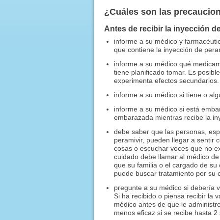
¿Cuáles son las precaucio
Antes de recibir la inyección de
informe a su médico y farmacéutico
que contiene la inyección de peram
informe a su médico qué medicame
tiene planificado tomar. Es posib
experimenta efectos secundarios.
informe a su médico si tiene o al
informe a su médico si está emb
embarazada mientras recibe la iny
debe saber que las personas, esp
peramivir, pueden llegar a sentir
cosas o escuchar voces que no exis
cuidado debe llamar al médico de
que su familia o el cargado de s
puede buscar tratamiento por su 
pregunte a su médico si debería v
Si ha recibido o piensa recibir la 
médico antes de que le administre
menos eficaz si se recibe hasta 2