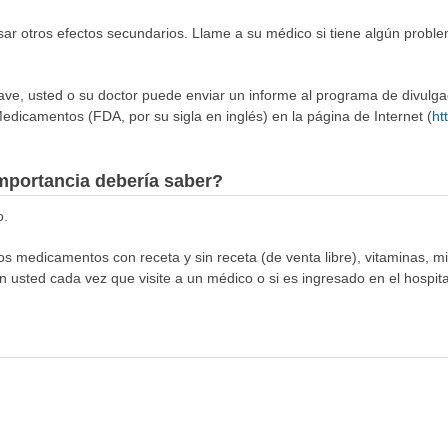
ar otros efectos secundarios. Llame a su médico si tiene algún proble
rave, usted o su doctor puede enviar un informe al programa de divulg
edicamentos (FDA, por su sigla en inglés) en la página de Internet (
ht
mportancia debería saber?
o.
los medicamentos con receta y sin receta (de venta libre), vitaminas, m
n usted cada vez que visite a un médico o si es ingresado en el hospital