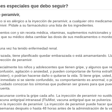
nes especiales que debo seguir?
 peramivir,
 si es alérgico a la inyección de peramivir, a cualquier otro medicame
ivir. Pídale a su farmacéutico una lista de los ingredientes.
ntos con y sin receta médica, vitaminas, suplementos nutricionales y
le que su médico deba cambiar las dosis de sus medicamentos o monito
guna vez ha tenido enfermedad renal.
arazada, tiene planificado quedar embarazada o está amamantando. Ll
ección de peramivir.
ecialmente los niños y adolescentes que tienen gripe, y algunos que 
 confusión, agitación o ansiedad, y pueden comportarse de forma extraña
ten), o podrían hacerse daño o quitarse la vida. Si tiene gripe, usted,
 inmediato si se siente confundido, su comportamiento es anormal, o
u cuidado conozcan los síntomas que pudieran ser graves para que pued
cuenta.
acunarse contra la gripe cada año. La inyección de peramivir no sustitu
vacuna antigripal intranasal (FluMist; vacuna antigripal que se pulveriza
n la inyección de peramivir. La inyección de peramivir puede hacer que 
 semanas después o hasta 48 horas antes de la administración de la vac