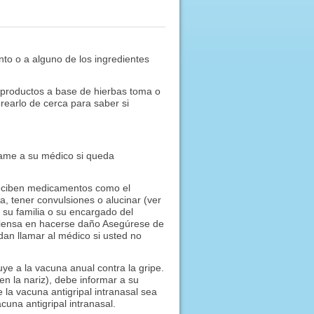
nto o a alguno de los ingredientes
 productos a base de hierbas toma o
rearlo de cerca para saber si
ame a su médico si queda
reciben medicamentos como el
, tener convulsiones o alucinar (ver
 su familia o su encargado del
 piensa en hacerse daño Asegúrese de
an llamar al médico si usted no
ye a la vacuna anual contra la gripe.
 en la nariz), debe informar a su
la vacuna antigripal intranasal sea
una antigripal intranasal.