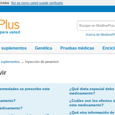
 Unidos
Así es como usted puede verificarlo
Busque
en
MedlinePlus
Acerca de MedlineP
y suplementos
Genética
Pruebas médicas
Encic
y suplementos
→
Inyección de peramivir
vir
ermedades se prescribe este
¿Qué dieta especial debo
medicamento?
camento?
¿Cuáles son los efectos 
este medicamento?
 medicamento?
¿Qué otra información de