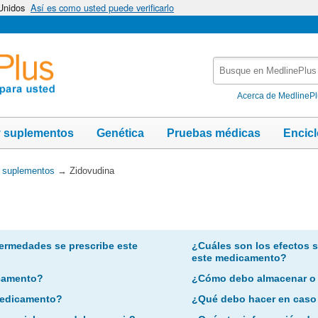
 Unidos
Así es como usted puede verificarlo
Busque
en
MedlinePlus
Acerca de MedlineP
y suplementos
Genética
Pruebas médicas
Encic
y suplementos
→
Zidovudina
ermedades se prescribe este
¿Cuáles son los efectos 
este medicamento?
camento?
¿Cómo debo almacenar o
 medicamento?
¿Qué debo hacer en caso