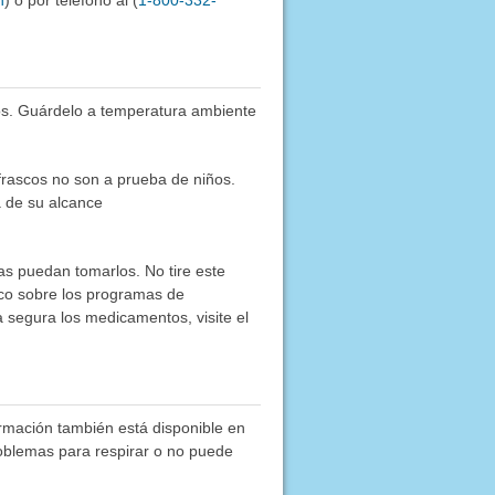
h
) o por teléfono al (
1-800-332-
os. Guárdelo a temperatura ambiente
frascos no son a prueba de niños.
a de su alcance
as puedan tomarlos. No tire este
co sobre los programas de
segura los medicamentos, visite el
ormación también está disponible en
roblemas para respirar o no puede