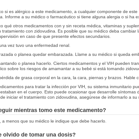
co si es alérgico a este medicamento, a cualquier componente de este
. Informe a su médico o farmacéutico si tiene alguna alergia o si ha 
o qué otros medicamentos con y sin receta médica, vitaminas y suplem
en tratamiento con zidovudina. Es posible que su médico deba cambiar
pervisión en caso de que presente efectos secundarios.
guna vez tuvo una enfermedad renal.
arazada o planea quedar embarazada. Llame a su médico si queda em
antando o planea hacerlo. Ciertos medicamentos y el VIH pueden trans
ico sobre los riesgos de amamantar a su bebé si está tomando zidovu
érdida de grasa corporal en la cara, la cara, piernas y brazos. Hable 
icamentos para tratar la infección por VIH, su sistema inmunitario p
 estaban en el cuerpo. Esto puede ocasionar que desarrolle síntomas d
 iniciar el tratamiento con zidovudina, asegúrese de informarlo a su
seguir mientras tomo este medicamento?
, a menos que su médico le indique que debe hacerlo.
 olvido de tomar una dosis?