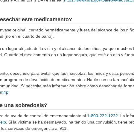
ogas y Alimentos (FDA) en línea (
https://www.fda.gov/Safety/MedWatc
esechar este medicamento?
ase original, cerrado herméticamente y fuera del alcance de los niñ
ad (no en el cuarto de baño).
n lugar alejado de la vista y el alcance de los niños, ya que muchos 
d. Guarde el medicamento en un lugar seguro, que esté en alto y fuer
to, deséchelo para evitar que las mascotas, los niños y otras person
 un programa de devolución de medicamentos. Hable con su farmacéuti
munidad. Si necesita más información sobre cómo desechar de forma 
4Rm4p
e una sobredosis?
ínea de ayuda de control de envenenamiento al
1-800-222-1222
. La inf
help
. Si la víctima se ha desmayado, ha tenido una convulsión, tiene p
los servicios de emergencia al 911.