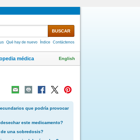
BUSCAR
lus
Qué hay de nuevo
Índice
Contáctenos
English
lopedia médica
secundarios que podría provocar
 desechar este medicamento?
 de una sobredosis?