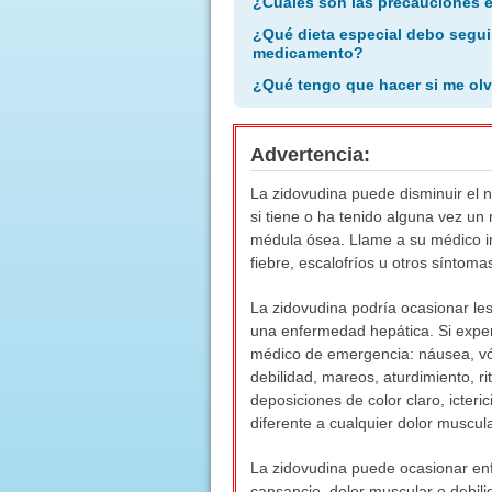
¿Cuáles son las precauciones 
¿Qué dieta especial debo segui
medicamento?
¿Qué tengo que hacer si me olv
Advertencia:
La zidovudina puede disminuir el n
si tiene o ha tenido alguna vez un
médula ósea. Llame a su médico i
fiebre, escalofríos u otros síntoma
La zidovudina podría ocasionar les
una enfermedad hepática. Si exper
médico de emergencia: náusea, vóm
debilidad, mareos, aturdimiento, ri
deposiciones de color claro, icteri
diferente a cualquier dolor muscu
La zidovudina puede ocasionar en
cansancio, dolor muscular o debili