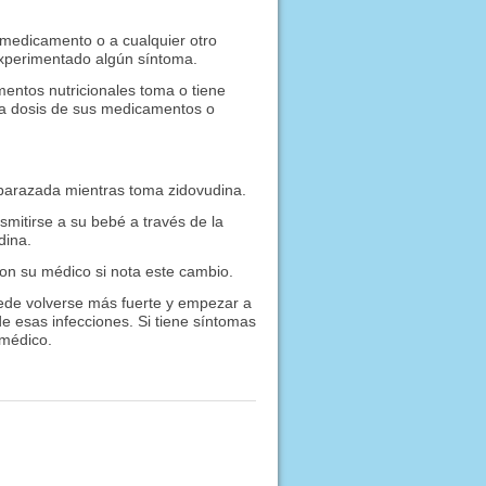
 medicamento o a cualquier otro
experimentado algún síntoma.
entos nutricionales toma o tiene
 la dosis de sus medicamentos o
barazada mientras toma zidovudina.
mitirse a su bebé a través de la
dina.
con su médico si nota este cambio.
uede volverse más fuerte y empezar a
e esas infecciones. Si tiene síntomas
 médico.