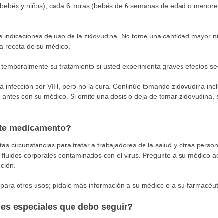
a (bebés y niños), cada 6 horas (bebés de 6 semanas de edad o menores
as indicaciones de uso de la zidovudina. No tome una cantidad mayor 
la receta de su médico.
 temporalmente su tratamiento si usted experimenta graves efectos se
a infección por VIH, pero no la cura. Continúe tomando zidovudina incl
o antes con su médico. Si omite una dosis o deja de tomar zidovudina
este medicamento?
as circunstancias para tratar a trabajadores de la salud y otras perso
s fluidos corporales contaminados con el virus. Pregunte a su médico a
ción.
para otros usos; pídale más información a su médico o a su farmacéut
nes especiales que debo seguir?