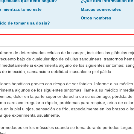
especiales que debo seguir?
¿Qué otra información de
r mientras tomo este
Marcas comerciales
Otros nombres
ido de tomar una dosis?
úmero de determinadas células de la sangre, incluidos los glóbulos ro
 recuento bajo de cualquier tipo de células sanguíneas, trastornos hem
nmediatamente si experimenta alguno de los siguientes síntomas: san
s de infección, cansancio o debilidad inusuales o piel pálida.
iones hepáticas graves con riesgo de ser fatales. Informe a su médico 
imenta algunos de los siguientes síntomas, llame a su médico inmedi
itos, dolor en la parte superior derecha de su estómago, pérdida de 
tmo cardiaco irregular o rápido, problemas para respirar, orina de colo
cia en la piel u ojos, sensación de frío, especialmente en los brazos o 
lar que experimenta usualmente.
fermedades en los músculos cuando se toma durante períodos largos.
dad.