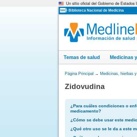
Un sitio oficial del Gobierno de Estados
Omita
y
Biblioteca Nacional de Medicina
vaya
al
Contenido
Temas de salud
Medicinas 
Usted
Página Principal
→
Medicinas, hierbas 
está
Zidovudina
aquí:
¿Para cuáles condiciones o enf
medicamento?
¿Cómo se debe usar este medi
¿Qué otro uso se le da a este