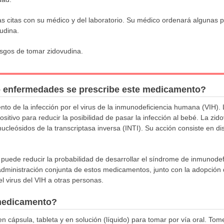
as citas con su médico y del laboratorio. Su médico ordenará algunas 
udina.
esgos de tomar zidovudina.
o enfermedades se prescribe este medicamento?
nto de la infección por el virus de la inmunodeficiencia humana (VIH).
tivo para reducir la posibilidad de pasar la infección al bebé. La zid
leósidos de la transcriptasa inversa (INTI). Su acción consiste en dis
 puede reducir la probabilidad de desarrollar el síndrome de inmunodefi
ministración conjunta de estos medicamentos, junto con la adopción d
el virus del VIH a otras personas.
medicamento?
en cápsula, tableta y en solución (líquido) para tomar por vía oral. To