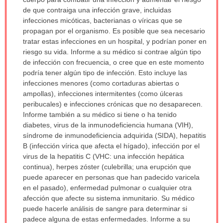
sido
de que contraiga una infección grave, incluidas
extendido.
infecciones micóticas, bacterianas o víricas que se
propagan por el organismo. Es posible que sea necesario
tratar estas infecciones en un hospital, y podrían poner en
riesgo su vida. Informe a su médico si contrae algún tipo
de infección con frecuencia, o cree que en este momento
podría tener algún tipo de infección. Esto incluye las
infecciones menores (como cortaduras abiertas o
ampollas), infecciones intermitentes (como úlceras
peribucales) e infecciones crónicas que no desaparecen.
Informe también a su médico si tiene o ha tenido
diabetes, virus de la inmunodeficiencia humana (VIH),
síndrome de inmunodeficiencia adquirida (SIDA), hepatitis
B (infección vírica que afecta el hígado), infección por el
virus de la hepatitis C (VHC: una infección hepática
continua), herpes zóster (culebrilla; una erupción que
puede aparecer en personas que han padecido varicela
en el pasado), enfermedad pulmonar o cualquier otra
afección que afecte su sistema inmunitario. Su médico
puede hacerle análisis de sangre para determinar si
padece alguna de estas enfermedades. Informe a su