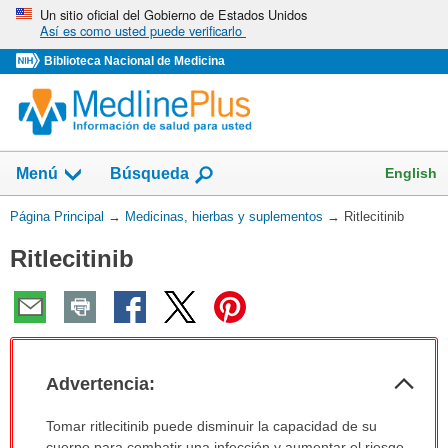
Omita
Un sitio oficial del Gobierno de Estados Unidos
Así es como usted puede verificarlo
y
vaya
Biblioteca Nacional de Medicina
al
Contenido
Mostrar
English
Menú
Búsqueda
el
campo
Usted
Página Principal
→
Medicinas, hierbas y suplementos
→
Ritlecitinib
de
está
Ritlecitinib
aquí:
Col
Advertencia:
sec
Advertencia:
Tomar ritlecitinib puede disminuir la capacidad de su
ha
cuerpo para combatir una infección y aumentar el riesgo