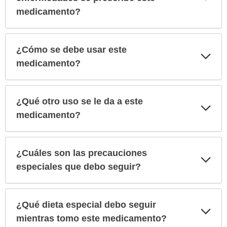
sec
medicamento?
¿Cómo se debe usar este
Exp
sec
medicamento?
¿Qué otro uso se le da a este
Exp
sec
medicamento?
¿Cuáles son las precauciones
Exp
sec
especiales que debo seguir?
¿Qué dieta especial debo seguir
Exp
sec
mientras tomo este medicamento?