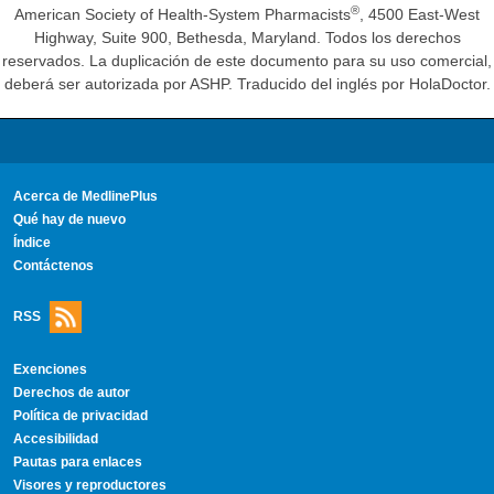
®
American Society of Health-System Pharmacists
, 4500 East-West
Highway, Suite 900, Bethesda, Maryland. Todos los derechos
reservados. La duplicación de este documento para su uso comercial,
deberá ser autorizada por ASHP. Traducido del inglés por HolaDoctor.
Acerca de MedlinePlus
Qué hay de nuevo
Índice
Contáctenos
RSS
Exenciones
Derechos de autor
Política de privacidad
Accesibilidad
Pautas para enlaces
Visores y reproductores