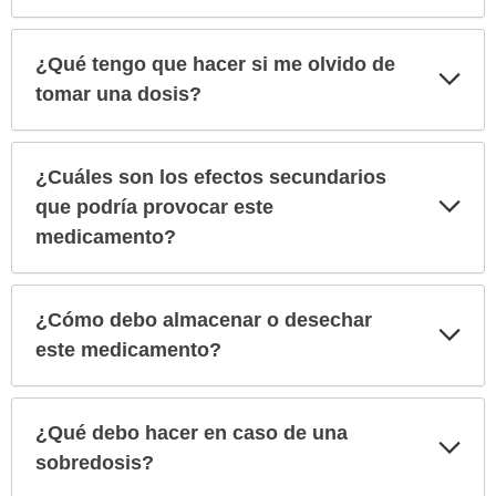
¿Qué tengo que hacer si me olvido de
Exp
sec
tomar una dosis?
¿Cuáles son los efectos secundarios
Exp
que podría provocar este
sec
medicamento?
¿Cómo debo almacenar o desechar
Exp
sec
este medicamento?
¿Qué debo hacer en caso de una
Exp
sec
sobredosis?