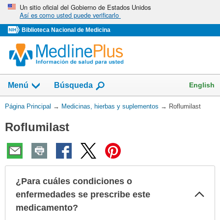
Omita
Un sitio oficial del Gobierno de Estados Unidos
Así es como usted puede verificarlo
y
vaya
Biblioteca Nacional de Medicina
al
Contenido
Mostrar
English
Menú
Búsqueda
el
campo
Usted
Página Principal
→
Medicinas, hierbas y suplementos
→
Roflumilast
de
está
Roflumilast
aquí:
¿Para cuáles condiciones o
Col
enfermedades se prescribe este
sec
medicamento?