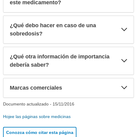
sec
este medicamento?
¿Qué debo hacer en caso de una
Exp
sec
sobredosis?
¿Qué otra información de importancia
Exp
sec
debería saber?
Exp
Marcas comerciales
sec
Documento actualizado -
15/11/2016
Hojee las páginas sobre medicinas
Conozca cómo citar esta página