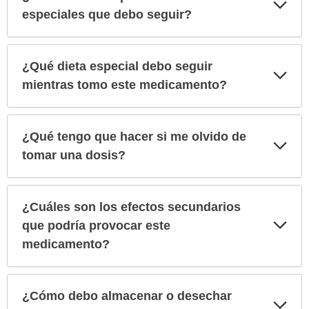
Exp
sec
especiales que debo seguir?
¿Qué dieta especial debo seguir
Exp
sec
mientras tomo este medicamento?
¿Qué tengo que hacer si me olvido de
Exp
sec
tomar una dosis?
¿Cuáles son los efectos secundarios
Exp
que podría provocar este
sec
medicamento?
¿Cómo debo almacenar o desechar
Exp