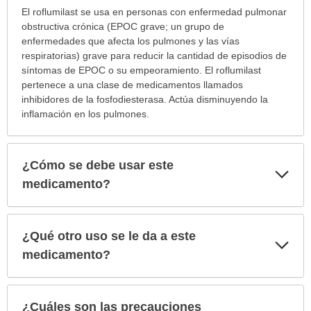
¿Para
El roflumilast se usa en personas con enfermedad pulmonar
cuáles
obstructiva crónica (EPOC grave; un grupo de
condiciones
enfermedades que afecta los pulmones y las vías
o
respiratorias) grave para reducir la cantidad de episodios de
enfermedades
síntomas de EPOC o su empeoramiento. El roflumilast
se
pertenece a una clase de medicamentos llamados
prescribe
inhibidores de la fosfodiesterasa. Actúa disminuyendo la
este
inflamación en los pulmones.
medicamento?
ha
sido
¿Cómo se debe usar este
Exp
extendido.
sec
medicamento?
¿Qué otro uso se le da a este
Exp
sec
medicamento?
¿Cuáles son las precauciones