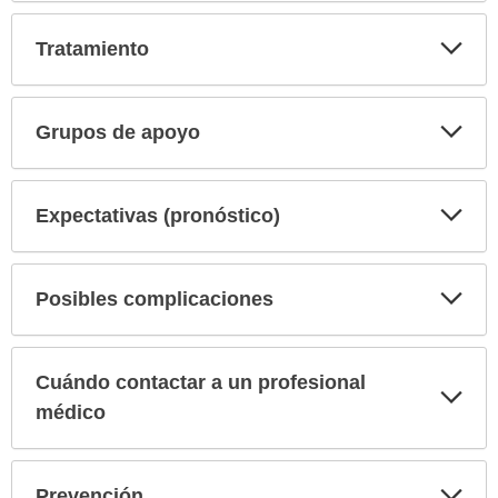
Exp
Tratamiento
sec
Exp
Grupos de apoyo
sec
Exp
Expectativas (pronóstico)
sec
Exp
Posibles complicaciones
sec
Cuándo contactar a un profesional
Exp
sec
médico
Exp
Prevención