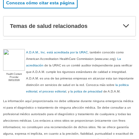
Conozca cómo citar esta página
Exp
Temas de salud relacionados
sec
A.D.A.M., Inc. está acreditada por la URAC
, también conocido como
American Accreditation HealthCare Commission (www.urac.org).
La
acreditación
de la URAC es un comité auditor independiente para verificar
que A.D.A.M. cumple los rigurosos estándares de calidad e integridad.
Health Content
Provider
A.D.A.M. es una de las primeras empresas en alcanzar esta tan importante
06/01/2028
distinción en servicios de salud en la red. Conozca más sobre
la politica
editorial, el proceso editorial
, y
la poliza de privacidad
de A.D.A.M.
La información aquí proporcionada no debe utilizarse durante ninguna emergencia médica
ni para el diagnóstico o tratamiento de ninguna afección médica. Se debe consultar a un
profesional médico autorizado para el diagnóstico y tratamiento de cualquiera y todas las
afecciones médicas. Los enlaces a otros sitios se proporcionan únicamente con fines
informativos; no constituyen una recomendación de dichos sitios. No se ofrece garantía
alguna, expresa ni implícita, en cuanto a la precisión, fiabilidad, puntualidad o exactitud de