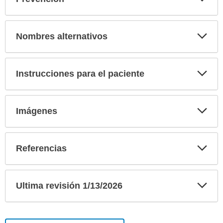
sec
Exp
Nombres alternativos
sec
Exp
Instrucciones para el paciente
sec
Exp
Imágenes
sec
Exp
Referencias
sec
Exp
Ultima revisión 1/13/2026
sec