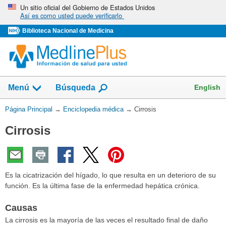
Omita
Un sitio oficial del Gobierno de Estados Unidos
Así es como usted puede verificarlo
y
vaya
Biblioteca Nacional de Medicina
al
Contenido
English
Menú
Búsqueda
Usted
Página Principal
→
Enciclopedia médica
→
Cirrosis
está
Cirrosis
aquí:
Es la cicatrización del hígado, lo que resulta en un deterioro de su
función. Es la última fase de la enfermedad hepática crónica.
Causas
La cirrosis es la mayoría de las veces el resultado final de daño