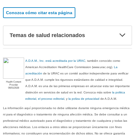
Conozca cómo citar esta página
Exp
Temas de salud relacionados
sec
A.D.A.M., Inc. está acreditada por la URAC
, también conocido como
American Accreditation HealthCare Commission (www.urac.org).
La
acreditación
de la URAC es un comité auditor independiente para verificar
que A.D.A.M. cumple los rigurosos estándares de calidad e integridad.
Health Content
Provider
A.D.A.M. es una de las primeras empresas en alcanzar esta tan importante
06/01/2028
distinción en servicios de salud en la red. Conozca más sobre
la politica
editorial, el proceso editorial
, y
la poliza de privacidad
de A.D.A.M.
La información aquí proporcionada no debe utilizarse durante ninguna emergencia médica
ni para el diagnóstico o tratamiento de ninguna afección médica. Se debe consultar a un
profesional médico autorizado para el diagnóstico y tratamiento de cualquiera y todas las
afecciones médicas. Los enlaces a otros sitios se proporcionan únicamente con fines
informativos; no constituyen una recomendación de dichos sitios. No se ofrece garantía