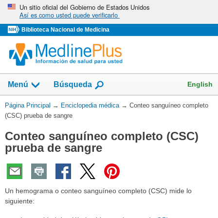
Omita
Un sitio oficial del Gobierno de Estados Unidos
Así es como usted puede verificarlo
y
vaya
Biblioteca Nacional de Medicina
al
Contenido
English
Menú
Búsqueda
Usted
Página Principal
→
Enciclopedia médica
→
Conteo sanguíneo completo
está
(CSC) prueba de sangre
aquí:
Conteo sanguíneo completo (CSC)
prueba de sangre
Un hemograma o conteo sanguíneo completo (CSC) mide lo
siguiente: