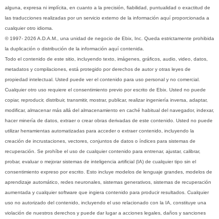
alguna, expresa ni implícita, en cuanto a la precisión, fiabilidad, puntualidad o exactitud de
las traducciones realizadas por un servicio externo de la información aquí proporcionada a
cualquier otro idioma.
© 1997- 2026 A.D.A.M., una unidad de negocio de Ebix, Inc. Queda estrictamente prohibida
la duplicación o distribución de la información aquí contenida.
Todo el contenido de este sitio, incluyendo texto, imágenes, gráficos, audio, video, datos,
metadatos y compilaciones, está protegido por derechos de autor y otras leyes de
propiedad intelectual. Usted puede ver el contenido para uso personal y no comercial.
Cualquier otro uso requiere el consentimiento previo por escrito de Ebix. Usted no puede
copiar, reproducir, distribuir, transmitir, mostrar, publicar, realizar ingeniería inversa, adaptar,
modificar, almacenar más allá del almacenamiento en caché habitual del navegador, indexar,
hacer minería de datos, extraer o crear obras derivadas de este contenido. Usted no puede
utilizar herramientas automatizadas para acceder o extraer contenido, incluyendo la
creación de incrustaciones, vectores, conjuntos de datos o índices para sistemas de
recuperación. Se prohíbe el uso de cualquier contenido para entrenar, ajustar, calibrar,
probar, evaluar o mejorar sistemas de inteligencia artificial (IA) de cualquier tipo sin el
consentimiento expreso por escrito. Esto incluye modelos de lenguaje grandes, modelos de
aprendizaje automático, redes neuronales, sistemas generativos, sistemas de recuperación
aumentada y cualquier software que ingiera contenido para producir resultados. Cualquier
uso no autorizado del contenido, incluyendo el uso relacionado con la IA, constituye una
violación de nuestros derechos y puede dar lugar a acciones legales, daños y sanciones