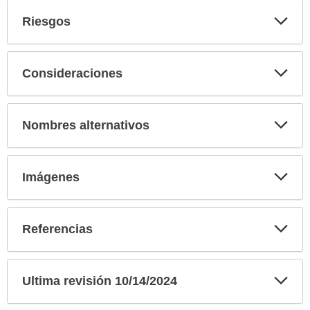
Exp
Riesgos
sec
Exp
Consideraciones
sec
Exp
Nombres alternativos
sec
Exp
Imágenes
sec
Exp
Referencias
sec
Exp
Ultima revisión 10/14/2024
sec