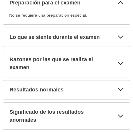
Col
Preparación para el examen
sec
Preparación
No se requiere una preparación especial.
para
el
examen
Exp
Lo que se siente durante el examen
sec
ha
sido
extendido.
Razones por las que se realiza el
Exp
sec
examen
Exp
Resultados normales
sec
Significado de los resultados
Exp
sec
anormales