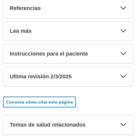
Exp
Referencias
sec
Exp
Lea más
sec
Exp
Instrucciones para el paciente
sec
Exp
Ultima revisión 2/3/2025
sec
Conozca cómo citar esta página
Exp
Temas de salud relacionados
sec