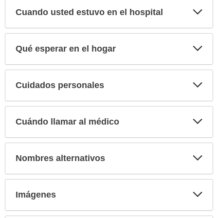
Exp
Cuando usted estuvo en el hospital
sec
Exp
Qué esperar en el hogar
sec
Exp
Cuidados personales
sec
Exp
Cuándo llamar al médico
sec
Exp
Nombres alternativos
sec
Exp
Imágenes
sec