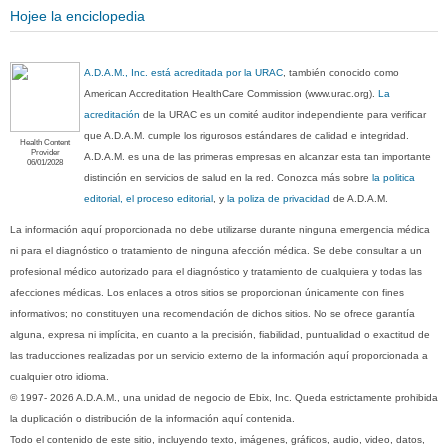
Hojee la enciclopedia
A.D.A.M., Inc. está acreditada por la URAC
, también conocido como
American Accreditation HealthCare Commission (www.urac.org).
La
acreditación
de la URAC es un comité auditor independiente para verificar
que A.D.A.M. cumple los rigurosos estándares de calidad e integridad.
Health Content
Provider
A.D.A.M. es una de las primeras empresas en alcanzar esta tan importante
06/01/2028
distinción en servicios de salud en la red. Conozca más sobre
la politica
editorial, el proceso editorial
, y
la poliza de privacidad
de A.D.A.M.
La información aquí proporcionada no debe utilizarse durante ninguna emergencia médica
ni para el diagnóstico o tratamiento de ninguna afección médica. Se debe consultar a un
profesional médico autorizado para el diagnóstico y tratamiento de cualquiera y todas las
afecciones médicas. Los enlaces a otros sitios se proporcionan únicamente con fines
informativos; no constituyen una recomendación de dichos sitios. No se ofrece garantía
alguna, expresa ni implícita, en cuanto a la precisión, fiabilidad, puntualidad o exactitud de
las traducciones realizadas por un servicio externo de la información aquí proporcionada a
cualquier otro idioma.
© 1997- 2026 A.D.A.M., una unidad de negocio de Ebix, Inc. Queda estrictamente prohibida
la duplicación o distribución de la información aquí contenida.
Todo el contenido de este sitio, incluyendo texto, imágenes, gráficos, audio, video, datos,