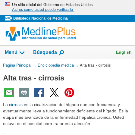
Omita
Un sitio oficial del Gobierno de Estados Unidos
Así es como usted puede verificarlo
y
vaya
Biblioteca Nacional de Medicina
al
Contenido
English
Menú
Búsqueda
Usted
Página Principal
→
Enciclopedia médica
→
Alta tras - cirrosis
está
Alta tras - cirrosis
aquí:
La
cirrosis
es la cicatrización del hígado que con frecuencia y
eventualmente lleva a funcionamiento deficiente del hígado. Es la
etapa más avanzada de la enfermedad hepática crónica. Usted
estuvo en el hospital para tratar esta afección.