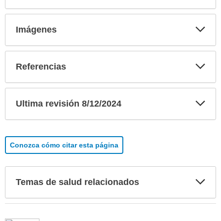
Exp
Imágenes
sec
Exp
Referencias
sec
Exp
Ultima revisión 8/12/2024
sec
Conozca cómo citar esta página
Exp
Temas de salud relacionados
sec