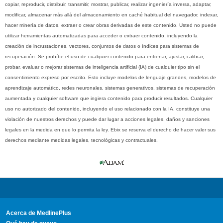
copiar, reproducir, distribuir, transmitir, mostrar, publicar, realizar ingeniería inversa, adaptar,
modificar, almacenar más allá del almacenamiento en caché habitual del navegador, indexar,
hacer minería de datos, extraer o crear obras derivadas de este contenido. Usted no puede
utilizar herramientas automatizadas para acceder o extraer contenido, incluyendo la
creación de incrustaciones, vectores, conjuntos de datos o índices para sistemas de
recuperación. Se prohíbe el uso de cualquier contenido para entrenar, ajustar, calibrar,
probar, evaluar o mejorar sistemas de inteligencia artificial (IA) de cualquier tipo sin el
consentimiento expreso por escrito. Esto incluye modelos de lenguaje grandes, modelos de
aprendizaje automático, redes neuronales, sistemas generativos, sistemas de recuperación
aumentada y cualquier software que ingiera contenido para producir resultados. Cualquier
uso no autorizado del contenido, incluyendo el uso relacionado con la IA, constituye una
violación de nuestros derechos y puede dar lugar a acciones legales, daños y sanciones
legales en la medida en que lo permita la ley. Ebix se reserva el derecho de hacer valer sus
derechos mediante medidas legales, tecnológicas y contractuales.
Acerca de MedlinePlus