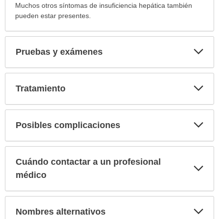
Muchos otros síntomas de insuficiencia hepática también
pueden estar presentes.
Exp
Pruebas y exámenes
sec
Exp
Tratamiento
sec
Exp
Posibles complicaciones
sec
Cuándo contactar a un profesional
Exp
sec
médico
Exp
Nombres alternativos
sec