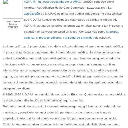
A.D.A.M., Inc. está acreditada por la URAC
, también conocido como
American Accreditation HealthCare Commission (www.urac.org).
La
acreditación
de la URAC es un comité auditor independiente para verificar
que A.D.A.M. cumple los rigurosos estándares de calidad e integridad.
Health Content
Provider
A.D.A.M. es una de las primeras empresas en alcanzar esta tan importante
06/01/2028
distinción en servicios de salud en la red. Conozca más sobre
la politica
editorial, el proceso editorial
, y
la poliza de privacidad
de A.D.A.M.
La información aquí proporcionada no debe utilizarse durante ninguna emergencia médica
ni para el diagnóstico o tratamiento de ninguna afección médica. Se debe consultar a un
profesional médico autorizado para el diagnóstico y tratamiento de cualquiera y todas las
afecciones médicas. Los enlaces a otros sitios se proporcionan únicamente con fines
informativos; no constituyen una recomendación de dichos sitios. No se ofrece garantía
alguna, expresa ni implícita, en cuanto a la precisión, fiabilidad, puntualidad o exactitud de
las traducciones realizadas por un servicio externo de la información aquí proporcionada a
cualquier otro idioma.
© 1997- 2026 A.D.A.M., una unidad de negocio de Ebix, Inc. Queda estrictamente prohibida
la duplicación o distribución de la información aquí contenida.
Todo el contenido de este sitio, incluyendo texto, imágenes, gráficos, audio, video, datos,
metadatos y compilaciones, está protegido por derechos de autor y otras leyes de
propiedad intelectual. Usted puede ver el contenido para uso personal y no comercial.
Cualquier otro uso requiere el consentimiento previo por escrito de Ebix. Usted no puede