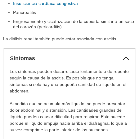
Insuficiencia cardíaca congestiva
Pancreatitis
Engrosamiento y cicatrización de la cubierta similar a un saco
del corazón (pericarditis)
La diálisis renal también puede estar asociada con ascitis.
Col
Síntomas
sec
Síntomas
Los síntomas pueden desarrollarse lentamente o de repente
ha
según la causa de la ascitis. Es posible que no tenga
sido
síntomas si solo hay una pequeña cantidad de líquido en el
extendido.
abdomen.
A medida que se acumula más líquido, se puede presentar
dolor abdominal y distensión. Las cantidades grandes de
líquido pueden causar dificultad para respirar. Esto sucede
porque el líquido empuja hacia arriba el diafragma, lo que a
su vez comprime la parte inferior de los pulmones.