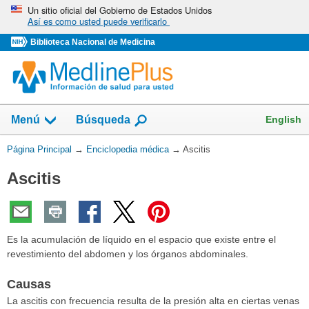
Omita
Un sitio oficial del Gobierno de Estados Unidos
Así es como usted puede verificarlo
y
vaya
Biblioteca Nacional de Medicina
al
Contenido
English
Menú
Búsqueda
Usted
Página Principal
→
Enciclopedia médica
→
Ascitis
está
Ascitis
aquí:
Es la acumulación de líquido en el espacio que existe entre el
revestimiento del abdomen y los órganos abdominales.
Causas
La ascitis con frecuencia resulta de la presión alta en ciertas venas