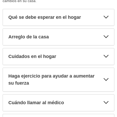
cambios en su casa.
Exp
Qué se debe esperar en el hogar
sec
Exp
Arreglo de la casa
sec
Exp
Cuidados en el hogar
sec
Haga ejercicio para ayudar a aumentar
Exp
sec
su fuerza
Exp
Cuándo llamar al médico
sec