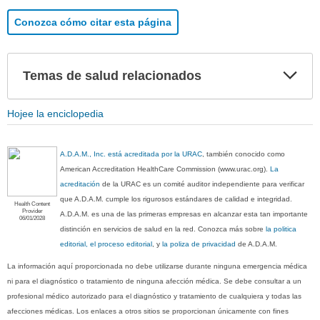
Conozca cómo citar esta página
Exp
Temas de salud relacionados
sec
Hojee la enciclopedia
A.D.A.M., Inc. está acreditada por la URAC
, también conocido como
American Accreditation HealthCare Commission (www.urac.org).
La
acreditación
de la URAC es un comité auditor independiente para verificar
que A.D.A.M. cumple los rigurosos estándares de calidad e integridad.
Health Content
Provider
A.D.A.M. es una de las primeras empresas en alcanzar esta tan importante
06/01/2028
distinción en servicios de salud en la red. Conozca más sobre
la politica
editorial, el proceso editorial
, y
la poliza de privacidad
de A.D.A.M.
La información aquí proporcionada no debe utilizarse durante ninguna emergencia médica
ni para el diagnóstico o tratamiento de ninguna afección médica. Se debe consultar a un
profesional médico autorizado para el diagnóstico y tratamiento de cualquiera y todas las
afecciones médicas. Los enlaces a otros sitios se proporcionan únicamente con fines