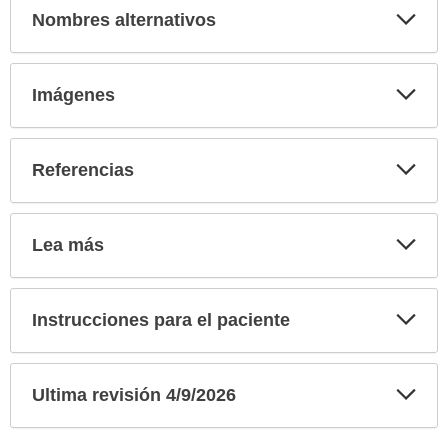
Exp
Nombres alternativos
sec
Exp
Imágenes
sec
Exp
Referencias
sec
Exp
Lea más
sec
Exp
Instrucciones para el paciente
sec
Exp
Ultima revisión 4/9/2026
sec