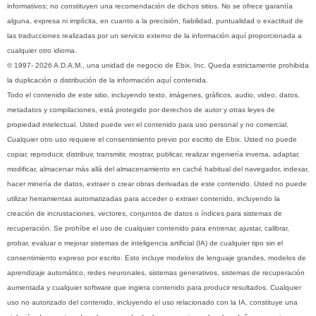
informativos; no constituyen una recomendación de dichos sitios. No se ofrece garantía
alguna, expresa ni implícita, en cuanto a la precisión, fiabilidad, puntualidad o exactitud de
las traducciones realizadas por un servicio externo de la información aquí proporcionada a
cualquier otro idioma.
© 1997- 2026 A.D.A.M., una unidad de negocio de Ebix, Inc. Queda estrictamente prohibida
la duplicación o distribución de la información aquí contenida.
Todo el contenido de este sitio, incluyendo texto, imágenes, gráficos, audio, video, datos,
metadatos y compilaciones, está protegido por derechos de autor y otras leyes de
propiedad intelectual. Usted puede ver el contenido para uso personal y no comercial.
Cualquier otro uso requiere el consentimiento previo por escrito de Ebix. Usted no puede
copiar, reproducir, distribuir, transmitir, mostrar, publicar, realizar ingeniería inversa, adaptar,
modificar, almacenar más allá del almacenamiento en caché habitual del navegador, indexar,
hacer minería de datos, extraer o crear obras derivadas de este contenido. Usted no puede
utilizar herramientas automatizadas para acceder o extraer contenido, incluyendo la
creación de incrustaciones, vectores, conjuntos de datos o índices para sistemas de
recuperación. Se prohíbe el uso de cualquier contenido para entrenar, ajustar, calibrar,
probar, evaluar o mejorar sistemas de inteligencia artificial (IA) de cualquier tipo sin el
consentimiento expreso por escrito. Esto incluye modelos de lenguaje grandes, modelos de
aprendizaje automático, redes neuronales, sistemas generativos, sistemas de recuperación
aumentada y cualquier software que ingiera contenido para producir resultados. Cualquier
uso no autorizado del contenido, incluyendo el uso relacionado con la IA, constituye una