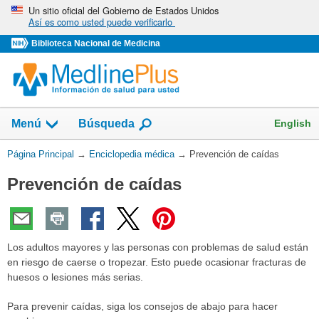
Omita
Un sitio oficial del Gobierno de Estados Unidos
Así es como usted puede verificarlo
y
vaya
Biblioteca Nacional de Medicina
al
Contenido
English
Menú
Búsqueda
Usted
Página Principal
→
Enciclopedia médica
→
Prevención de caídas
está
Prevención de caídas
aquí:
Los adultos mayores y las personas con problemas de salud están
en riesgo de caerse o tropezar. Esto puede ocasionar fracturas de
huesos o lesiones más serias.
Para prevenir caídas, siga los consejos de abajo para hacer