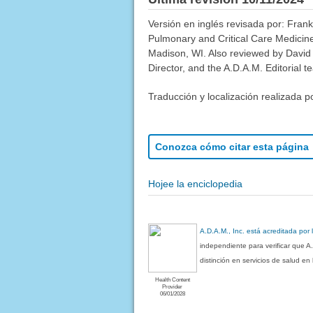
Versión en inglés revisada por: Fran
Pulmonary and Critical Care Medicine
Madison, WI. Also reviewed by David
Director, and the A.D.A.M. Editorial t
Traducción y localización realizada p
Conozca cómo citar esta página
Hojee la enciclopedia
A.D.A.M., Inc. está acreditada por
independiente para verificar que A
distinción en servicios de salud e
Health Content
Provider
06/01/2028