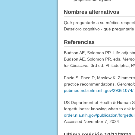
Nombres alternativos
Qué preguntarle a su médico respect
Deterioro cognitivo - qué preguntarl
Referencias
Budson AE, Solomon PR. Life adjustm
Budson AE, Solomon PR, eds.
Memory
for Clinicians
. 3rd ed. Philadelphia, P
Fazio S, Pace D, Maslow K, Zimmerma
practice recommendations.
Gerontolo
pubmed.ncbi.nlm.nih.gov/29361074/
.
US Department of Health & Human Serv
forgetfulness: knowing when to ask fo
order.nia.nih.gov/publication/forgetf
Accessed November 7, 2024.
Ultima revisión 10/11/2024