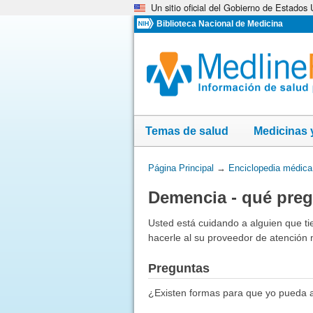
Un sitio oficial del Gobierno de Estados
Omita
y
Biblioteca Nacional de Medicina
vaya
al
Contenido
Temas de salud
Medicinas 
Usted
Página Principal
→
Enciclopedia médica
está
Demencia - qué preg
aquí:
Usted está cuidando a alguien que t
hacerle al su proveedor de atención
Preguntas
¿Existen formas para que yo pueda a