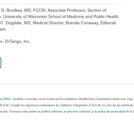
k D. Brodkey, MD, FCCM, Associate Professor, Section of
, University of Wisconsin School of Medicine and Public Health,
 C. Dugdale, MD, Medical Director, Brenda Conaway, Editorial
eam.
or: DrTango, Inc.
 la URAC
, también conocido como American Accreditation HealthCare Commission (www.urac.org)
.D.A.M. cumple los rigurosos estándares de calidad e integridad. A.D.A.M. es una de las primera
n la red. Conozca más sobre
la politica editorial, el proceso editorial
, y
la poliza de privacidad
de A.