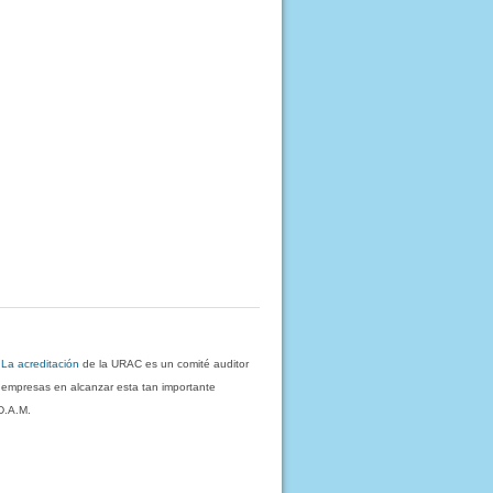
.
La acreditación
de la URAC es un comité auditor
s empresas en alcanzar esta tan importante
D.A.M.