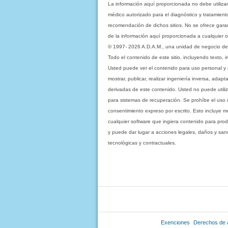
La información aquí proporcionada no debe utiliza
médico autorizado para el diagnóstico y tratamient
recomendación de dichos sitios. No se ofrece garant
de la información aquí proporcionada a cualquier o
© 1997- 2026 A.D.A.M., una unidad de negocio de Eb
Todo el contenido de este sitio, incluyendo texto, 
Usted puede ver el contenido para uso personal y no 
mostrar, publicar, realizar ingeniería inversa, ada
derivadas de este contenido. Usted no puede utiliz
para sistemas de recuperación. Se prohíbe el uso de c
consentimiento expreso por escrito. Esto incluye
cualquier software que ingiera contenido para prod
y puede dar lugar a acciones legales, daños y sanc
tecnológicas y contractuales.
Exenciones
Derechos de 