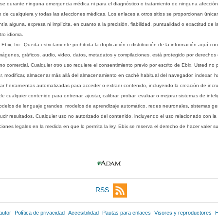
rse durante ninguna emergencia médica ni para el diagnóstico o tratamiento de ninguna afección
o de cualquiera y todas las afecciones médicas. Los enlaces a otros sitios se proporcionan única
ía alguna, expresa ni implícita, en cuanto a la precisión, fiabilidad, puntualidad o exactitud de l
tro idioma.
ix, Inc. Queda estrictamente prohibida la duplicación o distribución de la información aquí con
imágenes, gráficos, audio, video, datos, metadatos y compilaciones, está protegido por derechos d
comercial. Cualquier otro uso requiere el consentimiento previo por escrito de Ebix. Usted no puede
ptar, modificar, almacenar más allá del almacenamiento en caché habitual del navegador, indexar, h
ar herramientas automatizadas para acceder o extraer contenido, incluyendo la creación de incru
ualquier contenido para entrenar, ajustar, calibrar, probar, evaluar o mejorar sistemas de inteligen
 modelos de lenguaje grandes, modelos de aprendizaje automático, redes neuronales, sistemas g
ucir resultados. Cualquier uso no autorizado del contenido, incluyendo el uso relacionado con la
iones legales en la medida en que lo permita la ley. Ebix se reserva el derecho de hacer valer 
RSS
autor
Política de privacidad
Accesibilidad
Pautas para enlaces
Visores y reproductores
H