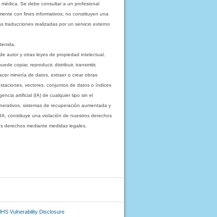
 médica. Se debe consultar a un profesional
mente con fines informativos; no constituyen una
as traducciones realizadas por un servicio externo
tenida.
e autor y otras leyes de propiedad intelectual.
 copiar, reproducir, distribuir, transmitir,
acer minería de datos, extraer o crear obras
staciones, vectores, conjuntos de datos o índices
cia artificial (IA) de cualquier tipo sin el
enerativos, sistemas de recuperación aumentada y
 IA, constituye una violación de nuestros derechos
sus derechos mediante medidas legales,
HS Vulnerability Disclosure