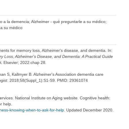
o a la demencia; Alzheimer - qué preguntarle a su médico;
e a su médico
ents for memory loss, Alzheimer's disease, and dementia. In:
 Loss, Alzheimer's Disease, and Dementia: A Practical Guide
A: Elsevier; 2022:chap 28.
n S, Kallmyer B. Alzheimer's Association dementia care
gist
. 2018;58(Suppl_1):S1-S9. PMID: 29361074
ices. National Institute on Aging website. Cognitive health:
r help.
ulness-knowing-when-to-ask-for-help
. Updated December 2020.