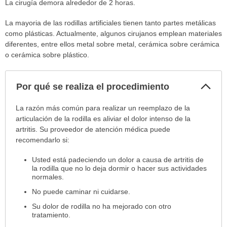
La cirugía demora alrededor de 2 horas.
La mayoria de las rodillas artificiales tienen tanto partes metálicas
como plásticas. Actualmente, algunos cirujanos emplean materiales
diferentes, entre ellos metal sobre metal, cerámica sobre cerámica
o cerámica sobre plástico.
Col
Por qué se realiza el procedimiento
sec
Por
La razón más común para realizar un reemplazo de la
qué
articulación de la rodilla es aliviar el dolor intenso de la
se
artritis. Su proveedor de atención médica puede
realiza
recomendarlo si:
el
Usted está padeciendo un dolor a causa de artritis de
procedimiento
la rodilla que no lo deja dormir o hacer sus actividades
ha
normales.
sido
No puede caminar ni cuidarse.
extendido.
Su dolor de rodilla no ha mejorado con otro
tratamiento.