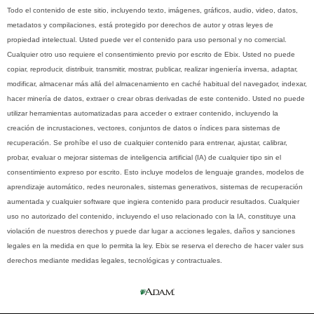
Todo el contenido de este sitio, incluyendo texto, imágenes, gráficos, audio, video, datos,
metadatos y compilaciones, está protegido por derechos de autor y otras leyes de
propiedad intelectual. Usted puede ver el contenido para uso personal y no comercial.
Cualquier otro uso requiere el consentimiento previo por escrito de Ebix. Usted no puede
copiar, reproducir, distribuir, transmitir, mostrar, publicar, realizar ingeniería inversa, adaptar,
modificar, almacenar más allá del almacenamiento en caché habitual del navegador, indexar,
hacer minería de datos, extraer o crear obras derivadas de este contenido. Usted no puede
utilizar herramientas automatizadas para acceder o extraer contenido, incluyendo la
creación de incrustaciones, vectores, conjuntos de datos o índices para sistemas de
recuperación. Se prohíbe el uso de cualquier contenido para entrenar, ajustar, calibrar,
probar, evaluar o mejorar sistemas de inteligencia artificial (IA) de cualquier tipo sin el
consentimiento expreso por escrito. Esto incluye modelos de lenguaje grandes, modelos de
aprendizaje automático, redes neuronales, sistemas generativos, sistemas de recuperación
aumentada y cualquier software que ingiera contenido para producir resultados. Cualquier
uso no autorizado del contenido, incluyendo el uso relacionado con la IA, constituye una
violación de nuestros derechos y puede dar lugar a acciones legales, daños y sanciones
legales en la medida en que lo permita la ley. Ebix se reserva el derecho de hacer valer sus
derechos mediante medidas legales, tecnológicas y contractuales.