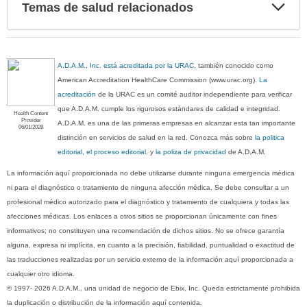
Exp
Temas de salud relacionados
sec
A.D.A.M., Inc. está acreditada por la URAC
, también conocido como
American Accreditation HealthCare Commission (www.urac.org).
La
acreditación
de la URAC es un comité auditor independiente para verificar
que A.D.A.M. cumple los rigurosos estándares de calidad e integridad.
Health Content
Provider
A.D.A.M. es una de las primeras empresas en alcanzar esta tan importante
06/01/2028
distinción en servicios de salud en la red. Conozca más sobre
la politica
editorial, el proceso editorial
, y
la poliza de privacidad
de A.D.A.M.
La información aquí proporcionada no debe utilizarse durante ninguna emergencia médica
ni para el diagnóstico o tratamiento de ninguna afección médica. Se debe consultar a un
profesional médico autorizado para el diagnóstico y tratamiento de cualquiera y todas las
afecciones médicas. Los enlaces a otros sitios se proporcionan únicamente con fines
informativos; no constituyen una recomendación de dichos sitios. No se ofrece garantía
alguna, expresa ni implícita, en cuanto a la precisión, fiabilidad, puntualidad o exactitud de
las traducciones realizadas por un servicio externo de la información aquí proporcionada a
cualquier otro idioma.
© 1997- 2026 A.D.A.M., una unidad de negocio de Ebix, Inc. Queda estrictamente prohibida
la duplicación o distribución de la información aquí contenida.