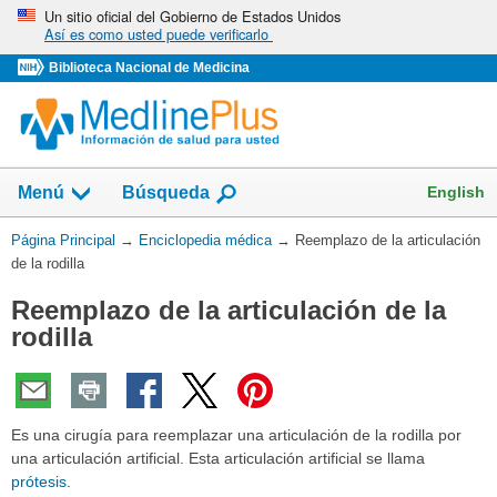
Omita
Un sitio oficial del Gobierno de Estados Unidos
Así es como usted puede verificarlo
y
vaya
Biblioteca Nacional de Medicina
al
Contenido
English
Menú
Búsqueda
Usted
Página Principal
→
Enciclopedia médica
→
Reemplazo de la articulación
está
de la rodilla
aquí:
Reemplazo de la articulación de la
rodilla
Es una cirugía para reemplazar una articulación de la rodilla por
una articulación artificial. Esta articulación artificial se llama
prótesis
.