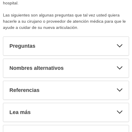
hospital.
Las siguientes son algunas preguntas que tal vez usted quiera
hacerle a su cirujano o proveedor de atención médica para que le
ayude a cuidar de su nueva articulación.
Exp
Preguntas
sec
Exp
Nombres alternativos
sec
Exp
Referencias
sec
Exp
Lea más
sec