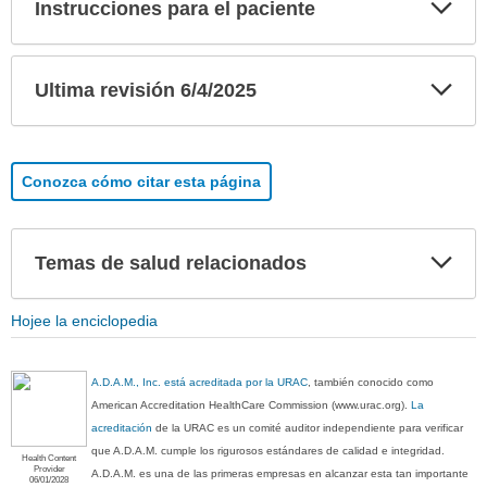
Exp
Instrucciones para el paciente
sec
Exp
Ultima revisión 6/4/2025
sec
Conozca cómo citar esta página
Exp
Temas de salud relacionados
sec
Hojee la enciclopedia
A.D.A.M., Inc. está acreditada por la URAC
, también conocido como
American Accreditation HealthCare Commission (www.urac.org).
La
acreditación
de la URAC es un comité auditor independiente para verificar
que A.D.A.M. cumple los rigurosos estándares de calidad e integridad.
Health Content
Provider
A.D.A.M. es una de las primeras empresas en alcanzar esta tan importante
06/01/2028