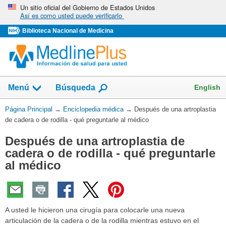
Omita
Un sitio oficial del Gobierno de Estados Unidos
Así es como usted puede verificarlo
y
vaya
Biblioteca Nacional de Medicina
al
Contenido
English
Menú
Búsqueda
Usted
Página Principal
→
Enciclopedia médica
→
Después de una artroplastia
está
de cadera o de rodilla - qué preguntarle al médico
aquí:
Después de una artroplastia de
cadera o de rodilla - qué preguntarle
al médico
A usted le hicieron una cirugía para colocarle una nueva
articulación de la cadera o de la rodilla mientras estuvo en el