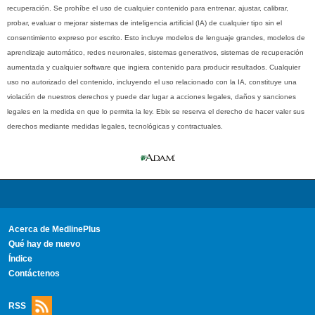
recuperación. Se prohíbe el uso de cualquier contenido para entrenar, ajustar, calibrar,
probar, evaluar o mejorar sistemas de inteligencia artificial (IA) de cualquier tipo sin el
consentimiento expreso por escrito. Esto incluye modelos de lenguaje grandes, modelos de
aprendizaje automático, redes neuronales, sistemas generativos, sistemas de recuperación
aumentada y cualquier software que ingiera contenido para producir resultados. Cualquier
uso no autorizado del contenido, incluyendo el uso relacionado con la IA, constituye una
violación de nuestros derechos y puede dar lugar a acciones legales, daños y sanciones
legales en la medida en que lo permita la ley. Ebix se reserva el derecho de hacer valer sus
derechos mediante medidas legales, tecnológicas y contractuales.
Acerca de MedlinePlus
Qué hay de nuevo
Índice
Contáctenos
RSS