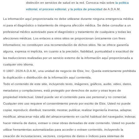
distinción en servicios de salud en la red. Conozca más sobre
la politica
editorial, el proceso editorial
, y
la poliza de privacidad
de A.D.A.M.
La información aquí proporcionada no debe utilizarse durante ninguna emergencia médica
ni para el diagnóstico o tratamiento de ninguna afección médica. Se debe consultar a un
profesional médico autorizado para el diagnóstico y tratamiento de cualquiera y todas las
afecciones médicas. Los enlaces a otros sitios se proporcionan únicamente con fines
informativos; no constituyen una recomendación de dichos sitios. No se ofrece garantía
alguna, expresa ni implícita, en cuanto a la precisión, fiabilidad, puntualidad o exactitud de
las traducciones realizadas por un servicio externo de la información aquí proporcionada a
cualquier otro idioma.
© 1997- 2026 A.D.A.M., una unidad de negocio de Ebix, Inc. Queda estrictamente prohibida
la duplicación o distribución de la información aquí contenida.
Todo el contenido de este sitio, incluyendo texto, imágenes, gráficos, audio, video, datos,
metadatos y compilaciones, está protegido por derechos de autor y otras leyes de
propiedad intelectual. Usted puede ver el contenido para uso personal y no comercial.
Cualquier otro uso requiere el consentimiento previo por escrito de Ebix. Usted no puede
copiar, reproducir, distribuir, transmitir, mostrar, publicar, realizar ingeniería inversa, adaptar,
modificar, almacenar más allá del almacenamiento en caché habitual del navegador, indexar,
hacer minería de datos, extraer o crear obras derivadas de este contenido. Usted no puede
utilizar herramientas automatizadas para acceder o extraer contenido, incluyendo la
creación de incrustaciones, vectores, conjuntos de datos o índices para sistemas de