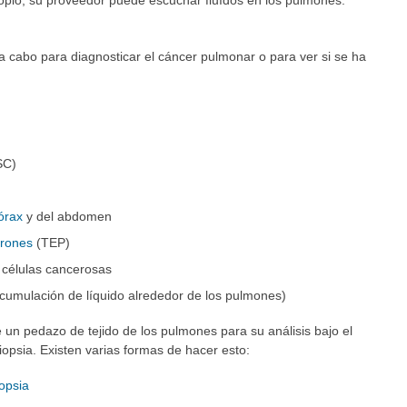
opio, su proveedor puede escuchar fluídos en los pulmones.
 cabo para diagnosticar el cáncer pulmonar o para ver si se ha
SC)
órax
y del abdomen
trones
(TEP)
 células cancerosas
cumulación de líquido alrededor de los pulmones)
 un pedazo de tejido de los pulmones para su análisis bajo el
iopsia. Existen varias formas de hacer esto:
iopsia