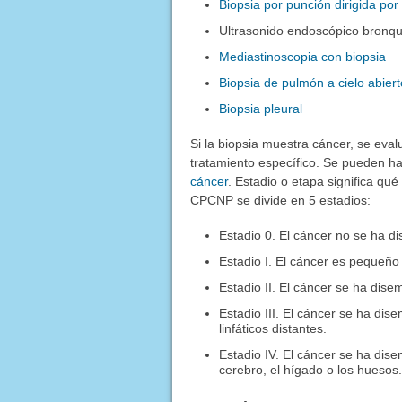
Biopsia por punción dirigida po
Ultrasonido endoscópico bronqui
Mediastinoscopia con biopsia
Biopsia de pulmón a cielo abiert
Biopsia pleural
Si la biopsia muestra cáncer, se eva
tratamiento específico. Se pueden h
cáncer
. Estadio o etapa significa qu
CPCNP se divide en 5 estadios:
Estadio 0. El cáncer no se ha di
Estadio I. El cáncer es pequeño 
Estadio II. El cáncer se ha dise
Estadio III. El cáncer se ha di
linfáticos distantes.
Estadio IV. El cáncer se ha dis
cerebro, el hígado o los huesos