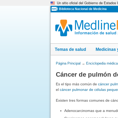
Un sitio oficial del Gobierno de Estados
Omita
y
Biblioteca Nacional de Medicina
vaya
al
Contenido
Temas de salud
Medicinas 
Usted
Página Principal
→
Enciclopedia médica
está
Cáncer de pulmón d
aquí:
Es el tipo más común de
cáncer pul
el
cáncer pulmonar de células pequ
Existen tres formas comunes de cán
Adenocarcinomas que a menudo 