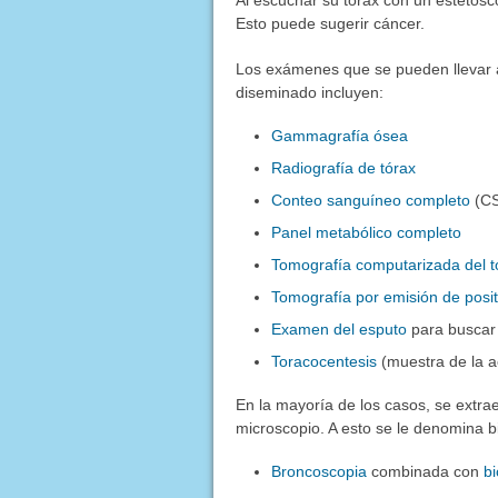
Al escuchar su tórax con un estetosc
Esto puede sugerir cáncer.
Los exámenes que se pueden llevar a
diseminado incluyen:
Gammagrafía ósea
Radiografía de tórax
Conteo sanguíneo completo
(C
Panel metabólico completo
Tomografía computarizada del t
Tomografía por emisión de posi
Examen del esputo
para buscar
Toracocentesis
(muestra de la a
En la mayoría de los casos, se extrae
microscopio. A esto se le denomina b
Broncoscopia
combinada con
b