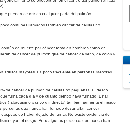
 generalmente se encuentran en el centro del pulmón al lado
o).
que pueden ocurrir en cualquier parte del pulmón.
n poco comunes llamados también cáncer de células no
s común de muerte por cáncer tanto en hombres como en
eren de cáncer de pulmón que de cáncer de seno, de colon y
n adultos mayores. Es poco frecuente en personas menores
0% de cáncer de pulmón de células no pequeñas. El riesgo
s que fuma cada día y de cuánto tiempo haya fumado. Estar
ros (tabaquismo pasivo o indirecto) también aumenta el riesgo
s personas que nunca han fumado desarrollan cáncer
o después de haber dejado de fumar. No existe evidencia de
án disminuyan el riesgo. Pero algunas personas que nunca han