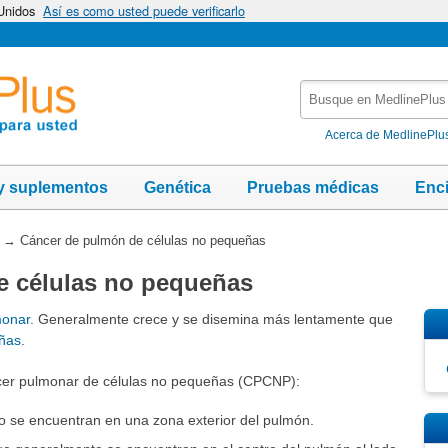
 Unidos
Así es como usted puede verificarlo
Busque
en
MedlinePlus
Acerca de MedlinePlu
y suplementos
Genética
Pruebas médicas
Enc
→
Cáncer de pulmón de células no pequeñas
e células no pequeñas
monar
. Generalmente crece y se disemina más lentamente que
eñas
.
cer pulmonar de células no pequeñas (CPCNP):
se encuentran en una zona exterior del pulmón.