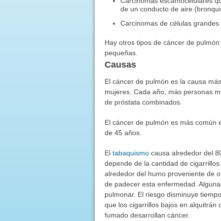
Carcinomas escamocelulares que
de un conducto de aire (bronqui
Carcinomas de células grandes 
Hay otros tipos de cáncer de pulmó
pequeñas.
Causas
El cáncer de pulmón es la causa má
mujeres. Cada año, más personas mu
de próstata combinados.
El cáncer de pulmón es más común e
de 45 años.
El
tabaquismo
causa alrededor del 8
depende de la cantidad de cigarrillo
alrededor del humo proveniente de ot
de padecer esta enfermedad. Alguna
pulmonar. El riesgo disminuye tiemp
que los cigarrillos bajos en alquitr
fumado desarrollan cáncer.