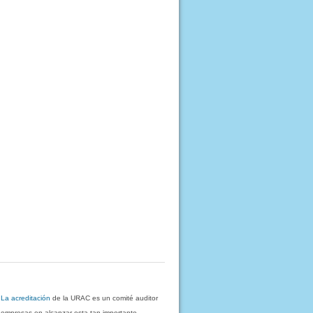
.
La acreditación
de la URAC es un comité auditor
s empresas en alcanzar esta tan importante