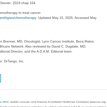
 Elsevier; 2024:chap 164.
hemotherapy to treat cancer.
ent/types/chemotherapy
. Updated May 15, 2025. Accessed May
en Brenner, MD, Oncologist, Lynn Cancer Institute, Boca Raton,
thcare Network. Also reviewed by David C. Dugdale, MD,
torial Director, and the A.D.A.M. Editorial team.
or: DrTango, Inc.
 la URAC
, también conocido como American Accreditation HealthCare Commission (www.urac.org)
.D.A.M. cumple los rigurosos estándares de calidad e integridad. A.D.A.M. es una de las primera