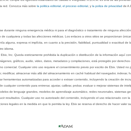
n la red. Conozca más sobre
la politica editorial, el proceso editorial
, y
la poliza de privacidad
de A.
rse durante ninguna emergencia médica ni para el diagnóstico o tratamiento de ninguna afección
o de cualquiera y todas las afecciones médicas. Los enlaces a otros sitios se proporcionan única
ía alguna, expresa ni implícita, en cuanto a la precisión, fiabilidad, puntualidad o exactitud de l
tro idioma.
ix, Inc. Queda estrictamente prohibida la duplicación o distribución de la información aquí con
imágenes, gráficos, audio, video, datos, metadatos y compilaciones, está protegido por derechos d
comercial. Cualquier otro uso requiere el consentimiento previo por escrito de Ebix. Usted no puede
ptar, modificar, almacenar más allá del almacenamiento en caché habitual del navegador, indexar, h
ar herramientas automatizadas para acceder o extraer contenido, incluyendo la creación de incru
ualquier contenido para entrenar, ajustar, calibrar, probar, evaluar o mejorar sistemas de inteligen
 modelos de lenguaje grandes, modelos de aprendizaje automático, redes neuronales, sistemas g
ucir resultados. Cualquier uso no autorizado del contenido, incluyendo el uso relacionado con la
iones legales en la medida en que lo permita la ley. Ebix se reserva el derecho de hacer valer 