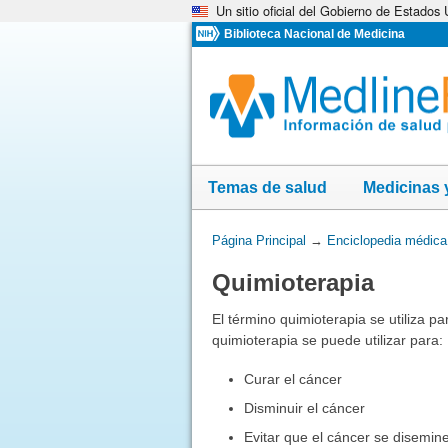
Un sitio oficial del Gobierno de Estados
Omita
y
Biblioteca Nacional de Medicina
vaya
al
Contenido
Temas de salud
Medicinas 
Usted
Página Principal
→
Enciclopedia médica
está
Quimioterapia
aquí:
El término quimioterapia se utiliza p
quimioterapia se puede utilizar para:
Curar el cáncer
Disminuir el cáncer
Evitar que el cáncer se disemin