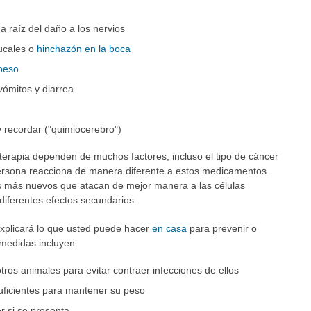
a raíz del daño a los nervios
bucales o
hinchazón en la boca
 peso
vómitos y diarrea
 recordar ("quimiocerebro")
terapia dependen de muchos factores, incluso el tipo de cáncer
rsona reacciona de manera diferente a estos medicamentos.
s más nuevos que atacan de mejor manera a las células
iferentes efectos secundarios.
explicará lo que usted puede hacer
en casa
para prevenir o
 medidas incluyen:
ros animales para evitar contraer infecciones de ellos
uficientes para mantener su peso
r si se presenta