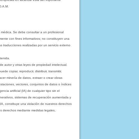
D.A.M.
 médica. Se debe consultar a un profesional
mente con fines informativos; no constituyen una
as traducciones realizadas por un servicio externo
tenida.
e autor y otras leyes de propiedad intelectual.
 copiar, reproducir, distribuir, transmitir,
acer minería de datos, extraer o crear obras
staciones, vectores, conjuntos de datos o índices
cia artificial (IA) de cualquier tipo sin el
enerativos, sistemas de recuperación aumentada y
 IA, constituye una violación de nuestros derechos
sus derechos mediante medidas legales,