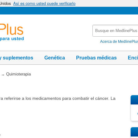
 Unidos
Así es como usted puede verificarlo
Busque
en
MedlinePlus
Acerca de MedlinePlu
y suplementos
Genética
Pruebas médicas
Enc
→
Quimioterapia
ara referirse a los medicamentos para combatir el cáncer. La
e