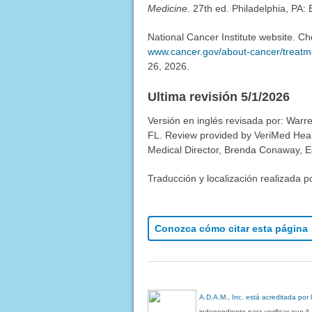
Medicine
. 27th ed. Philadelphia, PA:
National Cancer Institute website. C
www.cancer.gov/about-cancer/treatm
26, 2026.
Ultima revisión 5/1/2026
Versión en inglés revisada por: Warr
FL. Review provided by VeriMed Heal
Medical Director, Brenda Conaway, Edi
Traducción y localización realizada p
Conozca cómo citar esta página
A.D.A.M., Inc. está acreditada por
independiente para verificar que A