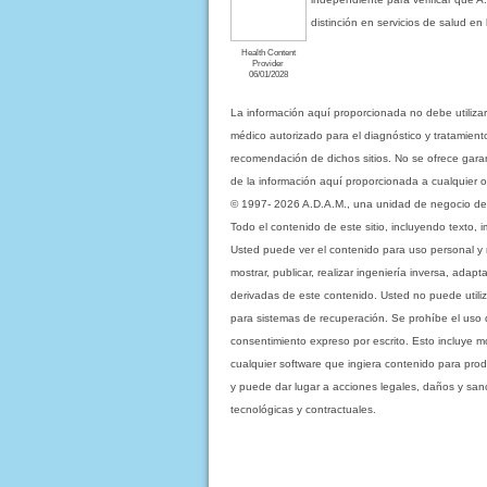
distinción en servicios de salud e
Health Content
Provider
06/01/2028
La información aquí proporcionada no debe utiliza
médico autorizado para el diagnóstico y tratamient
recomendación de dichos sitios. No se ofrece garant
de la información aquí proporcionada a cualquier o
© 1997- 2026 A.D.A.M., una unidad de negocio de Eb
Todo el contenido de este sitio, incluyendo texto, 
Usted puede ver el contenido para uso personal y no 
mostrar, publicar, realizar ingeniería inversa, ada
derivadas de este contenido. Usted no puede utiliz
para sistemas de recuperación. Se prohíbe el uso de c
consentimiento expreso por escrito. Esto incluye
cualquier software que ingiera contenido para prod
y puede dar lugar a acciones legales, daños y sanc
tecnológicas y contractuales.