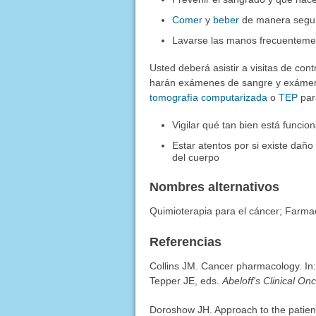
Comer
y
beber
de manera segu
Lavarse las manos frecuenteme
Usted deberá asistir a visitas de con
harán exámenes de sangre y exámen
tomografía computarizada
o
TEP
par
Vigilar qué tan bien está funcio
Estar atentos por si existe daño
del cuerpo
Nombres alternativos
Quimioterapia para el cáncer; Farmac
Referencias
Collins JM. Cancer pharmacology. In
Tepper JE, eds.
Abeloff's Clinical On
Doroshow JH. Approach to the patien