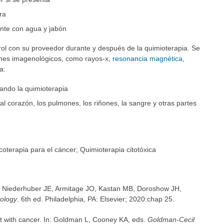
ra
nte con agua y jabón
trol con su proveedor durante y después de la quimioterapia. Se
es imagenológicos, como rayos-x,
resonancia magnética
,
a:
nando la quimioterapia
 al corazón, los pulmones, los riñones, la sangre y otras partes
oterapia para el cáncer; Quimioterapia citotóxica
: Niederhuber JE, Armitage JO, Kastan MB, Doroshow JH,
cology
. 6th ed. Philadelphia, PA: Elsevier; 2020:chap 25.
t with cancer. In: Goldman L, Cooney KA, eds.
Goldman-Cecil