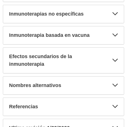
Exp
Inmunoterapias no específicas
sec
Exp
Inmunoterapia basada en vacuna
sec
Efectos secundarios de la
Exp
sec
inmunoterapia
Exp
Nombres alternativos
sec
Exp
Referencias
sec
Exp