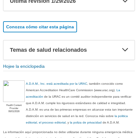
Ultima revisión 1/29/2026
sec
Conozca cómo citar esta página
Exp
Temas de salud relacionados
sec
Hojee la enciclopedia
A.D.A.M., Inc. está acreditada por la URAC
, también conocido como
American Accreditation HealthCare Commission (www.urac.org).
La
acreditación
de la URAC es un comité auditor independiente para verificar
que A.D.A.M. cumple los rigurosos estándares de calidad e integridad.
Health Content
Provider
A.D.A.M. es una de las primeras empresas en alcanzar esta tan importante
06/01/2028
distinción en servicios de salud en la red. Conozca más sobre
la politica
editorial, el proceso editorial
, y
la poliza de privacidad
de A.D.A.M.
La información aquí proporcionada no debe utilizarse durante ninguna emergencia médica