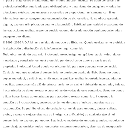
ni para el diagnóstico o tratamiento de ninguna afección médica. Se debe consultar a un
profesional médico autorizado para el diagnóstico y tratamiento de cualquiera y todas las
afecciones médicas. Los enlaces a otros sitios se proporcionan únicamente con fines
informativos; no constituyen una recomendación de dichos sitios. No se ofrece garantía
alguna, expresa ni implícita, en cuanto a la precisión, fiabilidad, puntualidad o exactitud de
las traducciones realizadas por un servicio externo de la información aquí proporcionada a
cualquier otro idioma.
© 1997- 2026 A.D.A.M., una unidad de negocio de Ebix, Inc. Queda estrictamente prohibida
la duplicación o distribución de la información aquí contenida.
Todo el contenido de este sitio, incluyendo texto, imágenes, gráficos, audio, video, datos,
metadatos y compilaciones, está protegido por derechos de autor y otras leyes de
propiedad intelectual. Usted puede ver el contenido para uso personal y no comercial.
Cualquier otro uso requiere el consentimiento previo por escrito de Ebix. Usted no puede
copiar, reproducir, distribuir, transmitir, mostrar, publicar, realizar ingeniería inversa, adaptar,
modificar, almacenar más allá del almacenamiento en caché habitual del navegador, indexar,
hacer minería de datos, extraer o crear obras derivadas de este contenido. Usted no puede
utilizar herramientas automatizadas para acceder o extraer contenido, incluyendo la
creación de incrustaciones, vectores, conjuntos de datos o índices para sistemas de
recuperación. Se prohíbe el uso de cualquier contenido para entrenar, ajustar, calibrar,
probar, evaluar o mejorar sistemas de inteligencia artificial (IA) de cualquier tipo sin el
consentimiento expreso por escrito. Esto incluye modelos de lenguaje grandes, modelos de
aprendizaje automático, redes neuronales, sistemas generativos, sistemas de recuperación