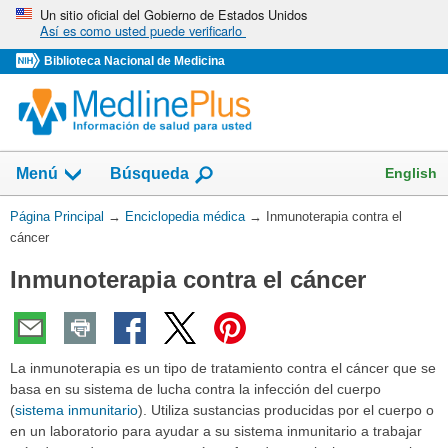
Omita
Un sitio oficial del Gobierno de Estados Unidos
Así es como usted puede verificarlo
y
vaya
Biblioteca Nacional de Medicina
al
Contenido
English
Menú
Búsqueda
Usted
Página Principal
→
Enciclopedia médica
→
Inmunoterapia contra el
está
cáncer
aquí:
Inmunoterapia contra el cáncer
La inmunoterapia es un tipo de tratamiento contra el cáncer que se
basa en su sistema de lucha contra la infección del cuerpo
(
sistema inmunitario
). Utiliza sustancias producidas por el cuerpo o
en un laboratorio para ayudar a su sistema inmunitario a trabajar