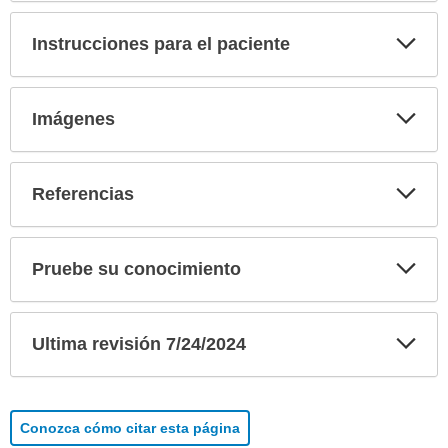
Exp
Instrucciones para el paciente
sec
Exp
Imágenes
sec
Exp
Referencias
sec
Exp
Pruebe su conocimiento
sec
Exp
Ultima revisión 7/24/2024
sec
Conozca cómo citar esta página