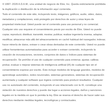
© 1997- 2026 A.D.A.M., una unidad de negocio de Ebix, Inc. Queda estrictamente prohibida
la duplicación o distribución de la información aquí contenida.
Todo el contenido de este sitio, incluyendo texto, imágenes, gráficos, audio, video, datos,
metadatos y compilaciones, está protegido por derechos de autor y otras leyes de
propiedad intelectual. Usted puede ver el contenido para uso personal y no comercial.
Cualquier otro uso requiere el consentimiento previo por escrito de Ebix. Usted no puede
copiar, reproducir, distribuir, transmitir, mostrar, publicar, realizar ingeniería inversa, adaptar,
modificar, almacenar más allá del almacenamiento en caché habitual del navegador, indexar,
hacer minería de datos, extraer o crear obras derivadas de este contenido. Usted no puede
utilizar herramientas automatizadas para acceder o extraer contenido, incluyendo la
creación de incrustaciones, vectores, conjuntos de datos o índices para sistemas de
recuperación. Se prohíbe el uso de cualquier contenido para entrenar, ajustar, calibrar,
probar, evaluar o mejorar sistemas de inteligencia artificial (IA) de cualquier tipo sin el
consentimiento expreso por escrito. Esto incluye modelos de lenguaje grandes, modelos de
aprendizaje automático, redes neuronales, sistemas generativos, sistemas de recuperación
aumentada y cualquier software que ingiera contenido para producir resultados. Cualquier
uso no autorizado del contenido, incluyendo el uso relacionado con la IA, constituye una
violación de nuestros derechos y puede dar lugar a acciones legales, daños y sanciones
legales en la medida en que lo permita la ley. Ebix se reserva el derecho de hacer valer sus
derechos mediante medidas legales, tecnológicas y contractuales.