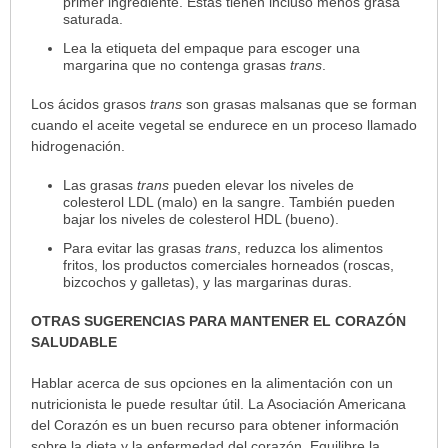
primer ingrediente. Estas tienen incluso menos grasa
saturada.
Lea la etiqueta del empaque para escoger una
margarina que no contenga grasas
trans
.
Los ácidos grasos
trans
son grasas malsanas que se forman
cuando el aceite vegetal se endurece en un proceso llamado
hidrogenación.
Las grasas
trans
pueden elevar los niveles de
colesterol LDL (malo) en la sangre. También pueden
bajar los niveles de colesterol HDL (bueno).
Para evitar las grasas
trans
, reduzca los alimentos
fritos, los productos comerciales horneados (roscas,
bizcochos y galletas), y las margarinas duras.
OTRAS SUGERENCIAS PARA MANTENER EL CORAZÓN
SALUDABLE
Hablar acerca de sus opciones en la alimentación con un
nutricionista le puede resultar útil. La Asociación Americana
del Corazón es un buen recurso para obtener información
sobre la dieta y la enfermedad del corazón. Equilibre la