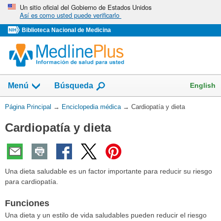
Omita
Un sitio oficial del Gobierno de Estados Unidos
Así es como usted puede verificarlo
y
vaya
Biblioteca Nacional de Medicina
al
Contenido
English
Menú
Búsqueda
Usted
Página Principal
→
Enciclopedia médica
→
Cardiopatía y dieta
está
Cardiopatía y dieta
aquí:
Una dieta saludable es un factor importante para reducir su riesgo
para cardiopatía.
Funciones
Una dieta y un estilo de vida saludables pueden reducir el riesgo