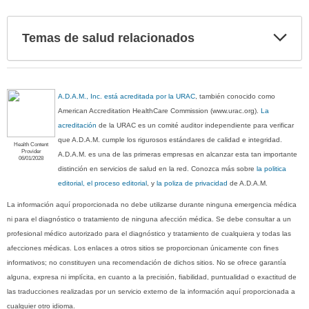
Exp
Temas de salud relacionados
sec
A.D.A.M., Inc. está acreditada por la URAC
, también conocido como
American Accreditation HealthCare Commission (www.urac.org).
La
acreditación
de la URAC es un comité auditor independiente para verificar
que A.D.A.M. cumple los rigurosos estándares de calidad e integridad.
Health Content
Provider
A.D.A.M. es una de las primeras empresas en alcanzar esta tan importante
06/01/2028
distinción en servicios de salud en la red. Conozca más sobre
la politica
editorial, el proceso editorial
, y
la poliza de privacidad
de A.D.A.M.
La información aquí proporcionada no debe utilizarse durante ninguna emergencia médica
ni para el diagnóstico o tratamiento de ninguna afección médica. Se debe consultar a un
profesional médico autorizado para el diagnóstico y tratamiento de cualquiera y todas las
afecciones médicas. Los enlaces a otros sitios se proporcionan únicamente con fines
informativos; no constituyen una recomendación de dichos sitios. No se ofrece garantía
alguna, expresa ni implícita, en cuanto a la precisión, fiabilidad, puntualidad o exactitud de
las traducciones realizadas por un servicio externo de la información aquí proporcionada a
cualquier otro idioma.