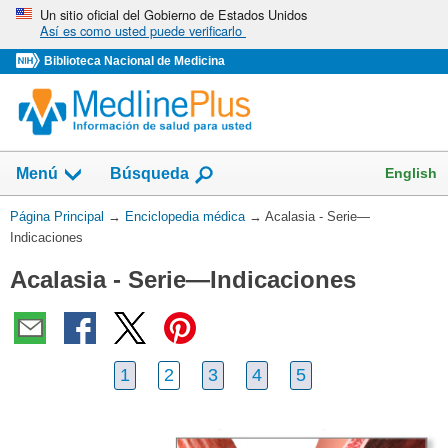
Omita
Un sitio oficial del Gobierno de Estados Unidos
Así es como usted puede verificarlo
y
vaya
Biblioteca Nacional de Medicina
al
Contenido
English
Menú
Búsqueda
Usted
Página Principal
→
Enciclopedia médica
→
Acalasia - Serie—
está
Indicaciones
aquí:
Acalasia - Serie—Indicaciones
1
2
3
4
5