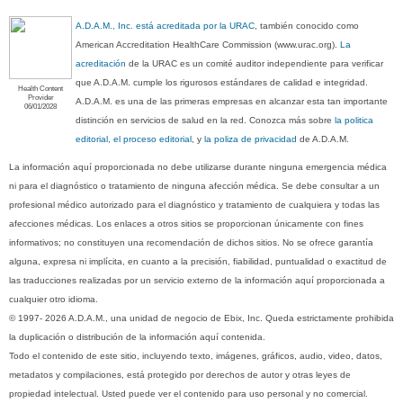
A.D.A.M., Inc. está acreditada por la URAC
, también conocido como
American Accreditation HealthCare Commission (www.urac.org).
La
acreditación
de la URAC es un comité auditor independiente para verificar
que A.D.A.M. cumple los rigurosos estándares de calidad e integridad.
Health Content
Provider
A.D.A.M. es una de las primeras empresas en alcanzar esta tan importante
06/01/2028
distinción en servicios de salud en la red. Conozca más sobre
la politica
editorial, el proceso editorial
, y
la poliza de privacidad
de A.D.A.M.
La información aquí proporcionada no debe utilizarse durante ninguna emergencia médica
ni para el diagnóstico o tratamiento de ninguna afección médica. Se debe consultar a un
profesional médico autorizado para el diagnóstico y tratamiento de cualquiera y todas las
afecciones médicas. Los enlaces a otros sitios se proporcionan únicamente con fines
informativos; no constituyen una recomendación de dichos sitios. No se ofrece garantía
alguna, expresa ni implícita, en cuanto a la precisión, fiabilidad, puntualidad o exactitud de
las traducciones realizadas por un servicio externo de la información aquí proporcionada a
cualquier otro idioma.
© 1997- 2026 A.D.A.M., una unidad de negocio de Ebix, Inc. Queda estrictamente prohibida
la duplicación o distribución de la información aquí contenida.
Todo el contenido de este sitio, incluyendo texto, imágenes, gráficos, audio, video, datos,
metadatos y compilaciones, está protegido por derechos de autor y otras leyes de
propiedad intelectual. Usted puede ver el contenido para uso personal y no comercial.