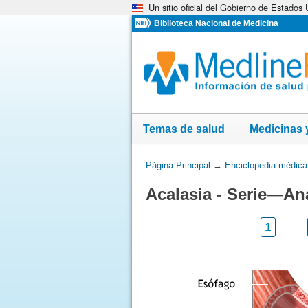
Un sitio oficial del Gobierno de Estados
Omita
y
Biblioteca Nacional de Medicina
vaya
al
Contenido
Temas de salud
Medicinas 
Usted
Página Principal
→
Enciclopedia médica
está
Acalasia - Serie—An
aquí:
1