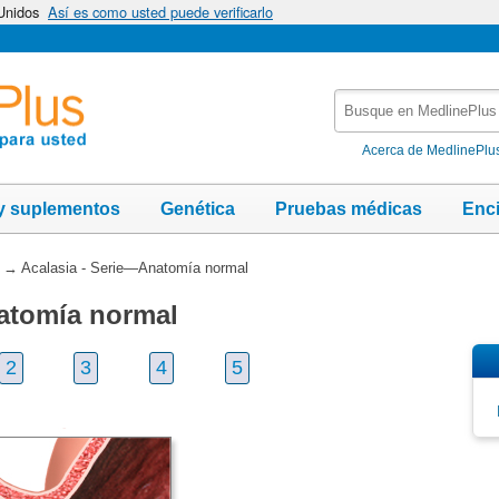
 Unidos
Así es como usted puede verificarlo
Busque
en
MedlinePlus
Acerca de MedlinePlu
y suplementos
Genética
Pruebas médicas
Enc
→
Acalasia - Serie—Anatomía normal
atomía normal
2
3
4
5