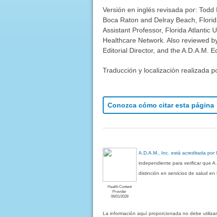
Versión en inglés revisada por: Todd 
Boca Raton and Delray Beach, Florida
Assistant Professor, Florida Atlantic
Healthcare Network. Also reviewed b
Editorial Director, and the A.D.A.M. Ed
Traducción y localización realizada p
Conozca cómo citar esta página
A.D.A.M., Inc. está acreditada por
independiente para verificar que A
distinción en servicios de salud e
Health Content
Provider
06/01/2028
La información aquí proporcionada no debe utiliza