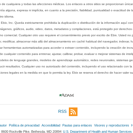
o de cualquiera y todas las afecciones médicas. Los enlaces a otros sitios se proporcionan única
ía alguna, expresa ni implícita, en cuanto a la precisión, fiabilidad, puntualidad o exactitud de l
tro idioma.
ix, Inc. Queda estrictamente prohibida la duplicación o distribución de la información aquí con
imágenes, gráficos, audio, video, datos, metadatos y compilaciones, está protegido por derechos d
comercial. Cualquier otro uso requiere el consentimiento previo por escrito de Ebix. Usted no puede
ptar, modificar, almacenar más allá del almacenamiento en caché habitual del navegador, indexar, h
ar herramientas automatizadas para acceder o extraer contenido, incluyendo la creación de incru
ualquier contenido para entrenar, ajustar, calibrar, probar, evaluar o mejorar sistemas de inteligen
 modelos de lenguaje grandes, modelos de aprendizaje automático, redes neuronales, sistemas g
ucir resultados. Cualquier uso no autorizado del contenido, incluyendo el uso relacionado con la
iones legales en la medida en que lo permita la ley. Ebix se reserva el derecho de hacer valer 
RSS
autor
Política de privacidad
Accesibilidad
Pautas para enlaces
Visores y reproductores
H
8600 Rockville Pike, Bethesda, MD 20894
U.S. Department of Health and Human Services