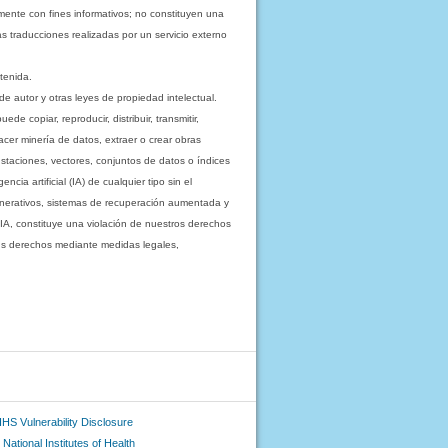
mente con fines informativos; no constituyen una
as traducciones realizadas por un servicio externo
tenida.
e autor y otras leyes de propiedad intelectual.
 copiar, reproducir, distribuir, transmitir,
acer minería de datos, extraer o crear obras
staciones, vectores, conjuntos de datos o índices
cia artificial (IA) de cualquier tipo sin el
enerativos, sistemas de recuperación aumentada y
 IA, constituye una violación de nuestros derechos
sus derechos mediante medidas legales,
HS Vulnerability Disclosure
National Institutes of Health