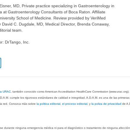
Eisner, MD, Private practice specializing in Gastroenterology in
 at Gastroenterology Consultants of Boca Raton. Affiliate
 University School of Medicine. Review provided by VeriMed
y David C. Dugdale, MD, Medical Director, Brenda Conaway,
itorial team.
or: DrTango, Inc.
 la URAC
, también conocido como American Accreditation HealthCare Commission (www.urac.org)
.D.A.M. cumple los rigurosos estándares de calidad e integridad. A.D.A.M. es una de las primera
n la red. Conozca más sobre
la politica editorial, el proceso editorial
, y
la poliza de privacidad
de A.
rse durante ninguna emergencia médica ni para el diagnóstico o tratamiento de ninguna afección