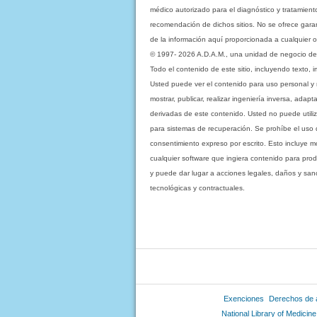
médico autorizado para el diagnóstico y tratamient
recomendación de dichos sitios. No se ofrece garant
de la información aquí proporcionada a cualquier o
© 1997- 2026 A.D.A.M., una unidad de negocio de Eb
Todo el contenido de este sitio, incluyendo texto, 
Usted puede ver el contenido para uso personal y no 
mostrar, publicar, realizar ingeniería inversa, ada
derivadas de este contenido. Usted no puede utiliz
para sistemas de recuperación. Se prohíbe el uso de c
consentimiento expreso por escrito. Esto incluye
cualquier software que ingiera contenido para prod
y puede dar lugar a acciones legales, daños y sanc
tecnológicas y contractuales.
Exenciones
Derechos de 
National Library of Medicine