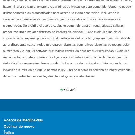
modificar, almacenar más allá del almacenamiento en caché habitual del navegador, indexar,
hacer minería de datos, extraer o crear obras derivadas de este contenido. Usted no puede
utilizar herramientas automatizadas para acceder o extraer contenido, incluyendo la
creación de incrustaciones, vectores, conjuntos de datos o índices para sistemas de
recuperación. Se prohíbe el uso de cualquier contenido para entrenar, ajustar, calibrar,
probar, evaluar o mejorar sistemas de inteligencia artificial (IA) de cualquier tipo sin el
consentimiento expreso por escrito. Esto incluye modelos de lenguaje grandes, modelos de
aprendizaje automático, redes neuronales, sistemas generativos, sistemas de recuperación
aumentada y cualquier software que ingiera contenido para producir resultados. Cualquier
uso no autorizado del contenido, incluyendo el uso relacionado con la IA, constituye una
violación de nuestros derechos y puede dar lugar a acciones legales, daños y sanciones
legales en la medida en que lo permita la ley. Ebix se reserva el derecho de hacer valer sus
derechos mediante medidas legales, tecnológicas y contractuales.
Acerca de MedlinePlus
Qué hay de nuevo
Índice