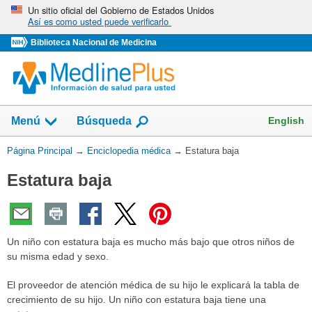
Omita
Un sitio oficial del Gobierno de Estados Unidos
Así es como usted puede verificarlo
y
vaya
Biblioteca Nacional de Medicina
al
Contenido
English
Menú
Búsqueda
Usted
Página Principal
→
Enciclopedia médica
→
Estatura baja
está
Estatura baja
aquí:
Un niño con estatura baja es mucho más bajo que otros niños de
su misma edad y sexo.
El proveedor de atención médica de su hijo le explicará la tabla de
crecimiento de su hijo. Un niño con estatura baja tiene una