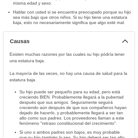
misma edad y sexo.
Hablar con usted si se encuentra preocupado porque su hijo
sea más bajo que otros niños. Si su hijo tiene una estatura
baja, esto no necesariamente significa que algo esté mal.
Col
Causas
sec
Causas
Existen muchas razones por las cuales su hijo pódría tener
ha
una estatura baja.
sido
La mayoría de las veces, no hay una causa de salud para la
extendido.
estatura baja.
Su hijo puede ser pequeño para su edad, pero está
creciendo BIEN. Probablemente llegará a la pubertad
después que sus amigos. Seguramente seguirá
creciendo aún después de que sus compañeros hayan
dejado de hacerlo, y probablemente llegará a ser tan
alto como sus padres. Los proveedores llaman a este
fenómeno "retraso constitucional del crecimiento".
Si uno o ambos padres son bajos, es muy probable
que su hijo también lo sea. Su hijo deberá ser tan alto