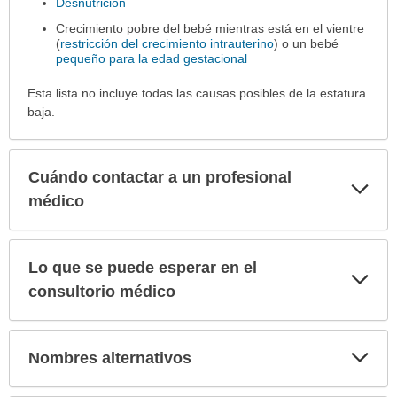
Desnutrición
Crecimiento pobre del bebé mientras está en el vientre
(
restricción del crecimiento intrauterino
) o un bebé
pequeño para la edad gestacional
Esta lista no incluye todas las causas posibles de la estatura
baja.
Cuándo contactar a un profesional
Exp
sec
médico
Lo que se puede esperar en el
Exp
sec
consultorio médico
Exp
Nombres alternativos
sec