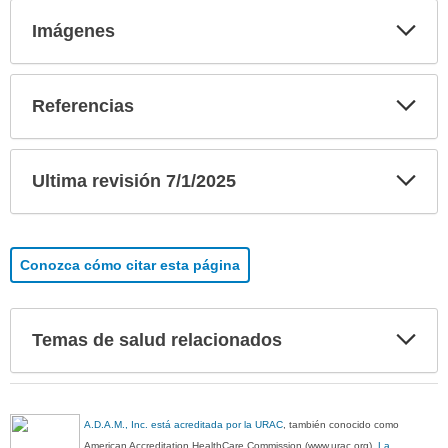
Exp
Imágenes
sec
Exp
Referencias
sec
Exp
Ultima revisión 7/1/2025
sec
Conozca cómo citar esta página
Exp
Temas de salud relacionados
sec
A.D.A.M., Inc. está acreditada por la URAC
, también conocido como
American Accreditation HealthCare Commission (www.urac.org).
La