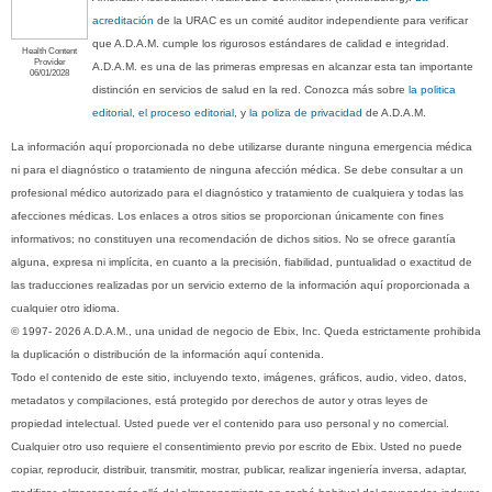
acreditación
de la URAC es un comité auditor independiente para verificar
que A.D.A.M. cumple los rigurosos estándares de calidad e integridad.
Health Content
Provider
A.D.A.M. es una de las primeras empresas en alcanzar esta tan importante
06/01/2028
distinción en servicios de salud en la red. Conozca más sobre
la politica
editorial, el proceso editorial
, y
la poliza de privacidad
de A.D.A.M.
La información aquí proporcionada no debe utilizarse durante ninguna emergencia médica
ni para el diagnóstico o tratamiento de ninguna afección médica. Se debe consultar a un
profesional médico autorizado para el diagnóstico y tratamiento de cualquiera y todas las
afecciones médicas. Los enlaces a otros sitios se proporcionan únicamente con fines
informativos; no constituyen una recomendación de dichos sitios. No se ofrece garantía
alguna, expresa ni implícita, en cuanto a la precisión, fiabilidad, puntualidad o exactitud de
las traducciones realizadas por un servicio externo de la información aquí proporcionada a
cualquier otro idioma.
© 1997- 2026 A.D.A.M., una unidad de negocio de Ebix, Inc. Queda estrictamente prohibida
la duplicación o distribución de la información aquí contenida.
Todo el contenido de este sitio, incluyendo texto, imágenes, gráficos, audio, video, datos,
metadatos y compilaciones, está protegido por derechos de autor y otras leyes de
propiedad intelectual. Usted puede ver el contenido para uso personal y no comercial.
Cualquier otro uso requiere el consentimiento previo por escrito de Ebix. Usted no puede
copiar, reproducir, distribuir, transmitir, mostrar, publicar, realizar ingeniería inversa, adaptar,