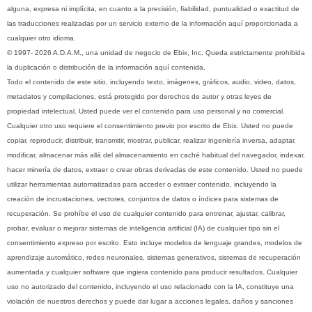
alguna, expresa ni implícita, en cuanto a la precisión, fiabilidad, puntualidad o exactitud de
las traducciones realizadas por un servicio externo de la información aquí proporcionada a
cualquier otro idioma.
© 1997- 2026 A.D.A.M., una unidad de negocio de Ebix, Inc. Queda estrictamente prohibida
la duplicación o distribución de la información aquí contenida.
Todo el contenido de este sitio, incluyendo texto, imágenes, gráficos, audio, video, datos,
metadatos y compilaciones, está protegido por derechos de autor y otras leyes de
propiedad intelectual. Usted puede ver el contenido para uso personal y no comercial.
Cualquier otro uso requiere el consentimiento previo por escrito de Ebix. Usted no puede
copiar, reproducir, distribuir, transmitir, mostrar, publicar, realizar ingeniería inversa, adaptar,
modificar, almacenar más allá del almacenamiento en caché habitual del navegador, indexar,
hacer minería de datos, extraer o crear obras derivadas de este contenido. Usted no puede
utilizar herramientas automatizadas para acceder o extraer contenido, incluyendo la
creación de incrustaciones, vectores, conjuntos de datos o índices para sistemas de
recuperación. Se prohíbe el uso de cualquier contenido para entrenar, ajustar, calibrar,
probar, evaluar o mejorar sistemas de inteligencia artificial (IA) de cualquier tipo sin el
consentimiento expreso por escrito. Esto incluye modelos de lenguaje grandes, modelos de
aprendizaje automático, redes neuronales, sistemas generativos, sistemas de recuperación
aumentada y cualquier software que ingiera contenido para producir resultados. Cualquier
uso no autorizado del contenido, incluyendo el uso relacionado con la IA, constituye una
violación de nuestros derechos y puede dar lugar a acciones legales, daños y sanciones