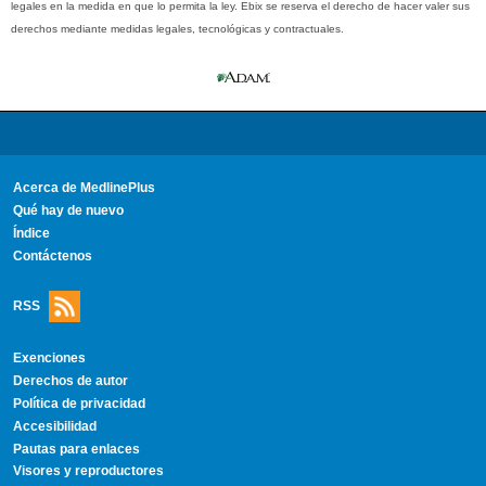
legales en la medida en que lo permita la ley. Ebix se reserva el derecho de hacer valer sus
derechos mediante medidas legales, tecnológicas y contractuales.
Acerca de MedlinePlus
Qué hay de nuevo
Índice
Contáctenos
RSS
Exenciones
Derechos de autor
Política de privacidad
Accesibilidad
Pautas para enlaces
Visores y reproductores