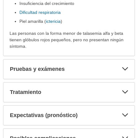
Insuficiencia del crecimiento
Dificultad respiratoria
Piel amarilla (
ictericia
)
Las personas con la forma menor de talasemia alfa y beta
tienen glóbulos rojos pequeños, pero no presentan ningún
síntoma.
Exp
Pruebas y exámenes
sec
Exp
Tratamiento
sec
Exp
Expectativas (pronóstico)
sec
Exp