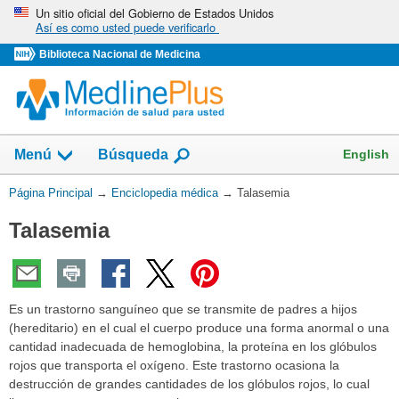
Omita
Un sitio oficial del Gobierno de Estados Unidos
Así es como usted puede verificarlo
y
vaya
Biblioteca Nacional de Medicina
al
Contenido
English
Menú
Búsqueda
Usted
Página Principal
→
Enciclopedia médica
→
Talasemia
está
Talasemia
aquí:
Es un trastorno sanguíneo que se transmite de padres a hijos
(hereditario) en el cual el cuerpo produce una forma anormal o una
cantidad inadecuada de hemoglobina, la proteína en los glóbulos
rojos que transporta el oxígeno. Este trastorno ocasiona la
destrucción de grandes cantidades de los glóbulos rojos, lo cual