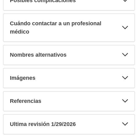
Posibles complicaciones
sec
Cuándo contactar a un profesional
Exp
sec
médico
Exp
Nombres alternativos
sec
Exp
Imágenes
sec
Exp
Referencias
sec
Exp
Ultima revisión 1/29/2026
sec