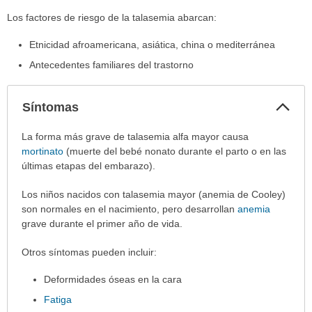
Los factores de riesgo de la talasemia abarcan:
Etnicidad afroamericana, asiática, china o mediterránea
Antecedentes familiares del trastorno
Col
Síntomas
sec
Síntomas
La forma más grave de talasemia alfa mayor causa
ha
mortinato
(muerte del bebé nonato durante el parto o en las
sido
últimas etapas del embarazo).
extendido.
Los niños nacidos con talasemia mayor (anemia de Cooley)
son normales en el nacimiento, pero desarrollan
anemia
grave durante el primer año de vida.
Otros síntomas pueden incluir:
Deformidades óseas en la cara
Fatiga