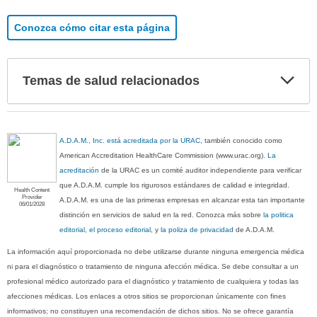
Conozca cómo citar esta página
Exp
Temas de salud relacionados
sec
A.D.A.M., Inc. está acreditada por la URAC
, también conocido como
American Accreditation HealthCare Commission (www.urac.org).
La
acreditación
de la URAC es un comité auditor independiente para verificar
que A.D.A.M. cumple los rigurosos estándares de calidad e integridad.
Health Content
Provider
A.D.A.M. es una de las primeras empresas en alcanzar esta tan importante
06/01/2028
distinción en servicios de salud en la red. Conozca más sobre
la politica
editorial, el proceso editorial
, y
la poliza de privacidad
de A.D.A.M.
La información aquí proporcionada no debe utilizarse durante ninguna emergencia médica
ni para el diagnóstico o tratamiento de ninguna afección médica. Se debe consultar a un
profesional médico autorizado para el diagnóstico y tratamiento de cualquiera y todas las
afecciones médicas. Los enlaces a otros sitios se proporcionan únicamente con fines
informativos; no constituyen una recomendación de dichos sitios. No se ofrece garantía