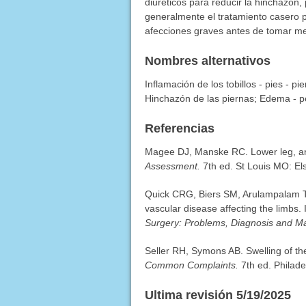
diuréticos para reducir la hinchazón
generalmente el tratamiento casero p
afecciones graves antes de tomar m
Nombres alternativos
Inflamación de los tobillos - pies - p
Hinchazón de las piernas; Edema - pe
Referencias
Magee DJ, Manske RC. Lower leg, an
Assessment.
7th ed. St Louis MO: El
Quick CRG, Biers SM, Arulampalam TH
vascular disease affecting the limb
Surgery: Problems, Diagnosis and 
Seller RH, Symons AB. Swelling of th
Common Complaints.
7th ed. Philade
Ultima revisión 5/19/2025