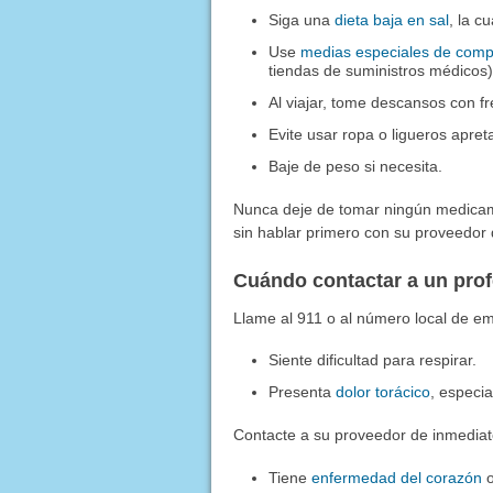
Siga una
dieta baja en sal
, la c
Use
medias especiales de comp
tiendas de suministros médicos)
Al viajar, tome descansos con f
Evite usar ropa o ligueros apre
Baje de peso si necesita.
Nunca deje de tomar ningún medicam
sin hablar primero con su proveedor
Cuándo contactar a un pro
Llame al 911 o al número local de em
Siente dificultad para respirar.
Presenta
dolor torácico
, especia
Contacte a su proveedor de inmediato
Tiene
enfermedad del corazón
o