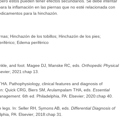
, pero estos pueden tener efectos secundarios. Se debe intentar
ara la inflamación en las piernas que no esté relacionada con
edicamentos para la hinchazón.
iernas; Hinchazón de los tobillos; Hinchazón de los pies;
riférico; Edema periférico
kle, and foot. Magee DJ, Manske RC, eds.
Orthopedic Physical
sevier; 2021:chap 13.
A. Pathophysiology, clinical features and diagnosis of
s. In: Quick CRG, Biers SM, Arulampalam THA, eds.
Essential
Management.
6th ed. Philadelphia, PA: Elsevier; 2020:chap 40.
e legs. In: Seller RH, Symons AB, eds.
Differential Diagnosis of
lphia, PA: Elsevier; 2018:chap 31.