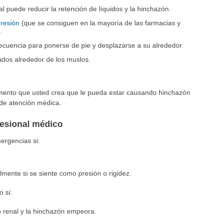
ual puede reducir la retención de líquidos y la hinchazón.
resión
(que se consiguen en la mayoría de las farmacias y
.
recuencia para ponerse de pie y desplazarse a su alrededor.
tados alrededor de los muslos.
ento que usted crea que le pueda estar causando hinchazón
 de atención médica.
fesional médico
ergencias si:
lmente si se siente como presión o rigidez.
 si:
 renal y la hinchazón empeora.