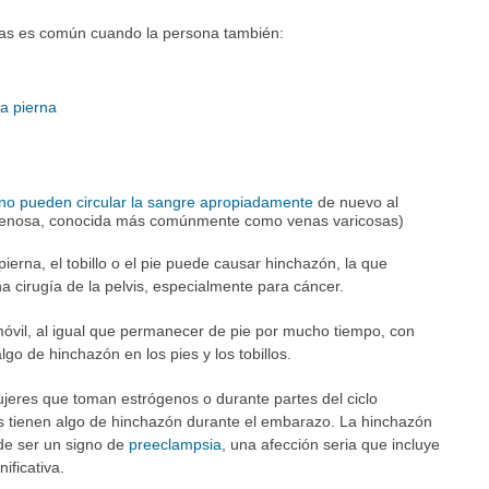
rnas es común cuando la persona también:
a pierna
 no pueden circular la sangre apropiadamente
de nuevo al
a venosa, conocida más comúnmente como venas varicosas)
pierna, el tobillo o el pie puede causar hinchazón, la que
 cirugía de la pelvis, especialmente para cáncer.
móvil, al igual que permanecer de pie por mucho tiempo, con
go de hinchazón en los pies y los tobillos.
jeres que toman estrógenos o durante partes del ciclo
s tienen algo de hinchazón durante el embarazo. La hinchazón
de ser un signo de
preeclampsia
, una afección seria que incluye
ificativa.