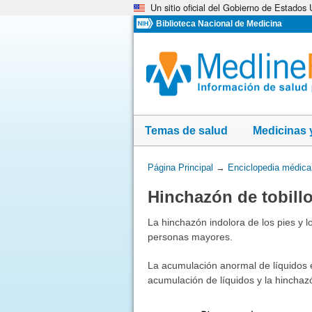
Un sitio oficial del Gobierno de Estados
Omita
y
Biblioteca Nacional de Medicina
vaya
al
Contenido
Temas de salud
Medicinas 
Usted
Página Principal
→
Enciclopedia médica
está
Hinchazón de tobillo
aquí:
La hinchazón indolora de los pies y 
personas mayores.
La acumulación anormal de líquidos e
acumulación de líquidos y la hinch