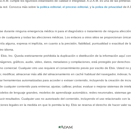
.D.A.M. cumple los rigurosos estándares de calidad e integridad. A.D.A.M. es una de las primera
n la red. Conozca más sobre
la politica editorial, el proceso editorial
, y
la poliza de privacidad
de A.
rse durante ninguna emergencia médica ni para el diagnóstico o tratamiento de ninguna afección
o de cualquiera y todas las afecciones médicas. Los enlaces a otros sitios se proporcionan única
ía alguna, expresa ni implícita, en cuanto a la precisión, fiabilidad, puntualidad o exactitud de l
tro idioma.
ix, Inc. Queda estrictamente prohibida la duplicación o distribución de la información aquí con
imágenes, gráficos, audio, video, datos, metadatos y compilaciones, está protegido por derechos d
comercial. Cualquier otro uso requiere el consentimiento previo por escrito de Ebix. Usted no puede
ptar, modificar, almacenar más allá del almacenamiento en caché habitual del navegador, indexar, h
ar herramientas automatizadas para acceder o extraer contenido, incluyendo la creación de incru
ualquier contenido para entrenar, ajustar, calibrar, probar, evaluar o mejorar sistemas de inteligen
 modelos de lenguaje grandes, modelos de aprendizaje automático, redes neuronales, sistemas g
ucir resultados. Cualquier uso no autorizado del contenido, incluyendo el uso relacionado con la
iones legales en la medida en que lo permita la ley. Ebix se reserva el derecho de hacer valer 