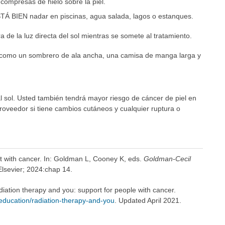
compresas de hielo sobre la piel.
STÁ BIEN nadar en piscinas, agua salada, lagos o estanques.
 de la luz directa del sol mientras se somete al tratamiento.
l, como un sombrero de ala ancha, una camisa de manga larga y
al sol. Usted también tendrá mayor riesgo de cáncer de piel en
proveedor si tiene cambios cutáneos y cualquier ruptura o
t with cancer. In: Goldman L, Cooney K, eds.
Goldman-Cecil
 Elsevier; 2024:chap 14.
diation therapy and you: support for people with cancer.
education/radiation-therapy-and-you
. Updated April 2021.