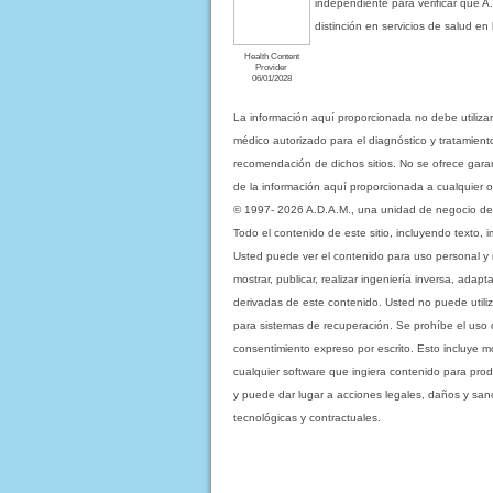
independiente para verificar que A
distinción en servicios de salud e
Health Content
Provider
06/01/2028
La información aquí proporcionada no debe utiliza
médico autorizado para el diagnóstico y tratamient
recomendación de dichos sitios. No se ofrece garant
de la información aquí proporcionada a cualquier o
© 1997- 2026 A.D.A.M., una unidad de negocio de Eb
Todo el contenido de este sitio, incluyendo texto, 
Usted puede ver el contenido para uso personal y no 
mostrar, publicar, realizar ingeniería inversa, ada
derivadas de este contenido. Usted no puede utiliz
para sistemas de recuperación. Se prohíbe el uso de c
consentimiento expreso por escrito. Esto incluye
cualquier software que ingiera contenido para prod
y puede dar lugar a acciones legales, daños y sanc
tecnológicas y contractuales.