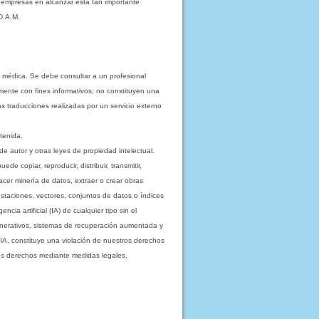
s empresas en alcanzar esta tan importante
D.A.M.
 médica. Se debe consultar a un profesional
mente con fines informativos; no constituyen una
as traducciones realizadas por un servicio externo
tenida.
e autor y otras leyes de propiedad intelectual.
 copiar, reproducir, distribuir, transmitir,
acer minería de datos, extraer o crear obras
staciones, vectores, conjuntos de datos o índices
cia artificial (IA) de cualquier tipo sin el
enerativos, sistemas de recuperación aumentada y
 IA, constituye una violación de nuestros derechos
sus derechos mediante medidas legales,