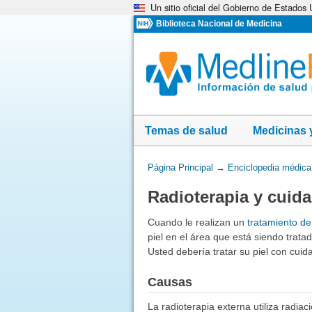
Un sitio oficial del Gobierno de Estados
Omita
y
Biblioteca Nacional de Medicina
vaya
al
Contenido
Temas de salud
Medicinas 
Usted
Página Principal
→
Enciclopedia médica
está
Radioterapia y cuida
aquí:
Cuando le realizan un
tratamiento de
piel en el área que está siendo trata
Usted debería tratar su piel con cuid
Causas
La radioterapia externa utiliza radiac