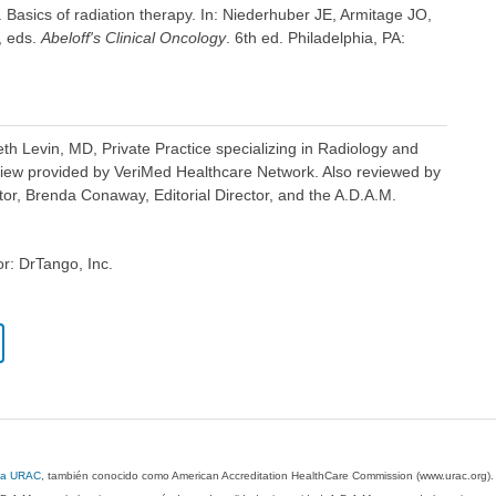
asics of radiation therapy. In: Niederhuber JE, Armitage JO,
, eds.
Abeloff's Clinical Oncology
. 6th ed. Philadelphia, PA:
th Levin, MD, Private Practice specializing in Radiology and
view provided by VeriMed Healthcare Network. Also reviewed by
or, Brenda Conaway, Editorial Director, and the A.D.A.M.
or: DrTango, Inc.
 la URAC
, también conocido como American Accreditation HealthCare Commission (www.urac.org)