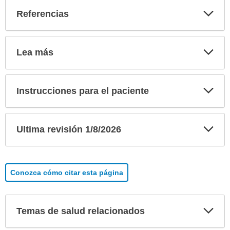
Exp
Referencias
sec
Exp
Lea más
sec
Exp
Instrucciones para el paciente
sec
Exp
Ultima revisión 1/8/2026
sec
Conozca cómo citar esta página
Exp
Temas de salud relacionados
sec