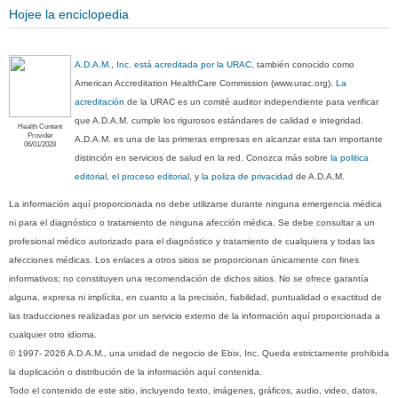
Hojee la enciclopedia
A.D.A.M., Inc. está acreditada por la URAC
, también conocido como
American Accreditation HealthCare Commission (www.urac.org).
La
acreditación
de la URAC es un comité auditor independiente para verificar
que A.D.A.M. cumple los rigurosos estándares de calidad e integridad.
Health Content
Provider
A.D.A.M. es una de las primeras empresas en alcanzar esta tan importante
06/01/2028
distinción en servicios de salud en la red. Conozca más sobre
la politica
editorial, el proceso editorial
, y
la poliza de privacidad
de A.D.A.M.
La información aquí proporcionada no debe utilizarse durante ninguna emergencia médica
ni para el diagnóstico o tratamiento de ninguna afección médica. Se debe consultar a un
profesional médico autorizado para el diagnóstico y tratamiento de cualquiera y todas las
afecciones médicas. Los enlaces a otros sitios se proporcionan únicamente con fines
informativos; no constituyen una recomendación de dichos sitios. No se ofrece garantía
alguna, expresa ni implícita, en cuanto a la precisión, fiabilidad, puntualidad o exactitud de
las traducciones realizadas por un servicio externo de la información aquí proporcionada a
cualquier otro idioma.
© 1997- 2026 A.D.A.M., una unidad de negocio de Ebix, Inc. Queda estrictamente prohibida
la duplicación o distribución de la información aquí contenida.
Todo el contenido de este sitio, incluyendo texto, imágenes, gráficos, audio, video, datos,