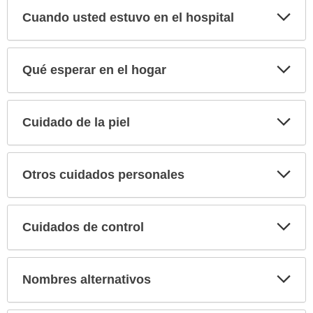
Exp
Cuando usted estuvo en el hospital
sec
Exp
Qué esperar en el hogar
sec
Exp
Cuidado de la piel
sec
Exp
Otros cuidados personales
sec
Exp
Cuidados de control
sec
Exp
Nombres alternativos
sec