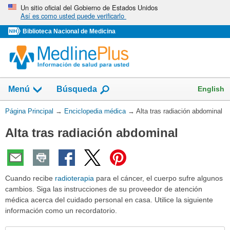
Omita
Un sitio oficial del Gobierno de Estados Unidos
Así es como usted puede verificarlo
y
vaya
Biblioteca Nacional de Medicina
al
Contenido
English
Menú
Búsqueda
Usted
Página Principal
→
Enciclopedia médica
→
Alta tras radiación abdominal
está
Alta tras radiación abdominal
aquí:
Cuando recibe
radioterapia
para el cáncer, el cuerpo sufre algunos
cambios. Siga las instrucciones de su proveedor de atención
médica acerca del cuidado personal en casa. Utilice la siguiente
información como un recordatorio.