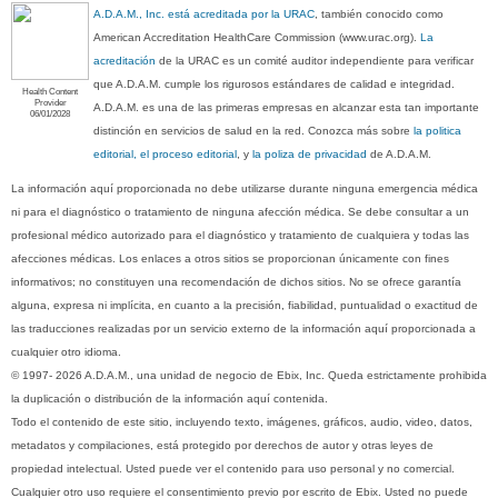
A.D.A.M., Inc. está acreditada por la URAC
, también conocido como
American Accreditation HealthCare Commission (www.urac.org).
La
acreditación
de la URAC es un comité auditor independiente para verificar
que A.D.A.M. cumple los rigurosos estándares de calidad e integridad.
Health Content
Provider
A.D.A.M. es una de las primeras empresas en alcanzar esta tan importante
06/01/2028
distinción en servicios de salud en la red. Conozca más sobre
la politica
editorial, el proceso editorial
, y
la poliza de privacidad
de A.D.A.M.
La información aquí proporcionada no debe utilizarse durante ninguna emergencia médica
ni para el diagnóstico o tratamiento de ninguna afección médica. Se debe consultar a un
profesional médico autorizado para el diagnóstico y tratamiento de cualquiera y todas las
afecciones médicas. Los enlaces a otros sitios se proporcionan únicamente con fines
informativos; no constituyen una recomendación de dichos sitios. No se ofrece garantía
alguna, expresa ni implícita, en cuanto a la precisión, fiabilidad, puntualidad o exactitud de
las traducciones realizadas por un servicio externo de la información aquí proporcionada a
cualquier otro idioma.
© 1997- 2026 A.D.A.M., una unidad de negocio de Ebix, Inc. Queda estrictamente prohibida
la duplicación o distribución de la información aquí contenida.
Todo el contenido de este sitio, incluyendo texto, imágenes, gráficos, audio, video, datos,
metadatos y compilaciones, está protegido por derechos de autor y otras leyes de
propiedad intelectual. Usted puede ver el contenido para uso personal y no comercial.
Cualquier otro uso requiere el consentimiento previo por escrito de Ebix. Usted no puede