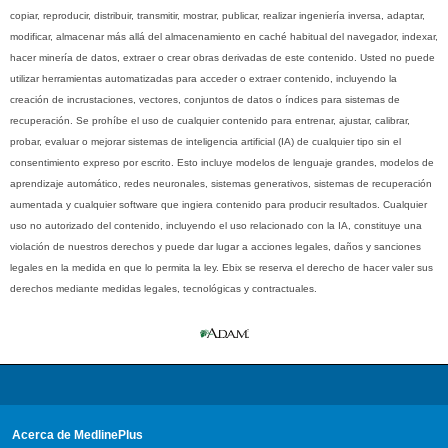
copiar, reproducir, distribuir, transmitir, mostrar, publicar, realizar ingeniería inversa, adaptar,
modificar, almacenar más allá del almacenamiento en caché habitual del navegador, indexar,
hacer minería de datos, extraer o crear obras derivadas de este contenido. Usted no puede
utilizar herramientas automatizadas para acceder o extraer contenido, incluyendo la
creación de incrustaciones, vectores, conjuntos de datos o índices para sistemas de
recuperación. Se prohíbe el uso de cualquier contenido para entrenar, ajustar, calibrar,
probar, evaluar o mejorar sistemas de inteligencia artificial (IA) de cualquier tipo sin el
consentimiento expreso por escrito. Esto incluye modelos de lenguaje grandes, modelos de
aprendizaje automático, redes neuronales, sistemas generativos, sistemas de recuperación
aumentada y cualquier software que ingiera contenido para producir resultados. Cualquier
uso no autorizado del contenido, incluyendo el uso relacionado con la IA, constituye una
violación de nuestros derechos y puede dar lugar a acciones legales, daños y sanciones
legales en la medida en que lo permita la ley. Ebix se reserva el derecho de hacer valer sus
derechos mediante medidas legales, tecnológicas y contractuales.
Acerca de MedlinePlus