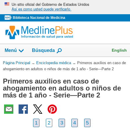
Omita
Un sitio oficial del Gobierno de Estados Unidos
Así es como usted puede verificarlo
y
vaya
Biblioteca Nacional de Medicina
al
Contenido
English
Menú
Búsqueda
Usted
Página Principal
→
Enciclopedia médica
→
Primeros auxilios en caso de
está
ahogamiento en adultos o niños de más de 1 año - Serie—Parte 2
aquí:
Primeros auxilios en caso de
ahogamiento en adultos o niños de
más de 1 año - Serie—Parte 2
1
2
3
4
5