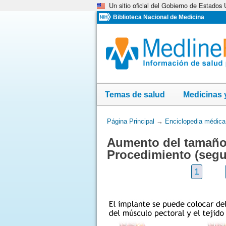
Un sitio oficial del Gobierno de Estados
Omita
y
Biblioteca Nacional de Medicina
vaya
al
Contenido
Temas de salud
Medicinas 
Usted
Página Principal
→
Enciclopedia médica
está
Aumento del tamaño 
aquí:
Procedimiento (segu
1