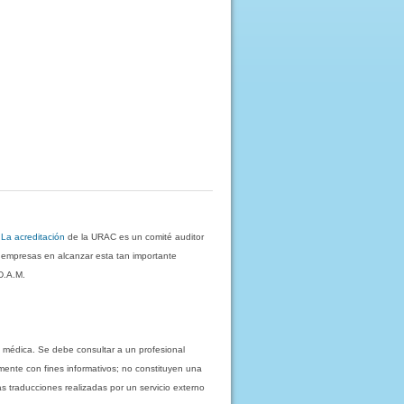
.
La acreditación
de la URAC es un comité auditor
s empresas en alcanzar esta tan importante
D.A.M.
 médica. Se debe consultar a un profesional
mente con fines informativos; no constituyen una
as traducciones realizadas por un servicio externo