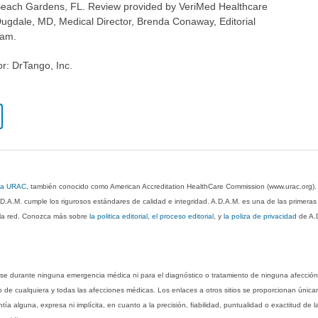
m Beach Gardens, FL. Review provided by VeriMed Healthcare
ugdale, MD, Medical Director, Brenda Conaway, Editorial
eam.
or: DrTango, Inc.
 la URAC
, también conocido como American Accreditation HealthCare Commission (www.urac.org)
.D.A.M. cumple los rigurosos estándares de calidad e integridad. A.D.A.M. es una de las primera
n la red. Conozca más sobre
la politica editorial, el proceso editorial
, y
la poliza de privacidad
de A.
rse durante ninguna emergencia médica ni para el diagnóstico o tratamiento de ninguna afección
o de cualquiera y todas las afecciones médicas. Los enlaces a otros sitios se proporcionan única
ía alguna, expresa ni implícita, en cuanto a la precisión, fiabilidad, puntualidad o exactitud de l