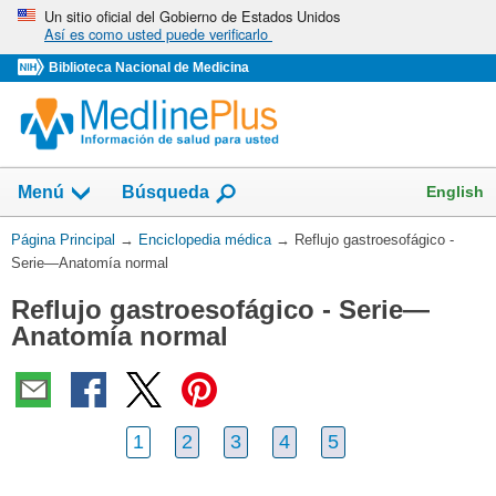
Omita
Un sitio oficial del Gobierno de Estados Unidos
Así es como usted puede verificarlo
y
vaya
Biblioteca Nacional de Medicina
al
Contenido
English
Menú
Búsqueda
Usted
Página Principal
→
Enciclopedia médica
→
Reflujo gastroesofágico -
está
Serie—Anatomía normal
aquí:
Reflujo gastroesofágico - Serie—
Anatomía normal
1
2
3
4
5