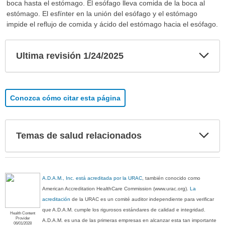
boca hasta el estómago. El esófago lleva comida de la boca al
estómago. El esfínter en la unión del esófago y el estómago
impide el reflujo de comida y ácido del estómago hacia el esófago.
Exp
Ultima revisión 1/24/2025
sec
Conozca cómo citar esta página
Exp
Temas de salud relacionados
sec
A.D.A.M., Inc. está acreditada por la URAC
, también conocido como
American Accreditation HealthCare Commission (www.urac.org).
La
acreditación
de la URAC es un comité auditor independiente para verificar
que A.D.A.M. cumple los rigurosos estándares de calidad e integridad.
Health Content
Provider
A.D.A.M. es una de las primeras empresas en alcanzar esta tan importante
06/01/2028