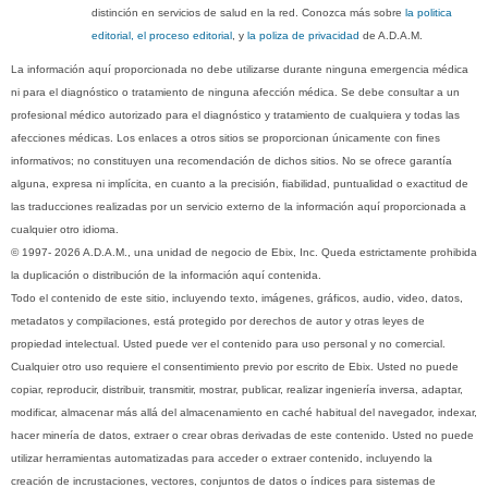
distinción en servicios de salud en la red. Conozca más sobre
la politica
editorial, el proceso editorial
, y
la poliza de privacidad
de A.D.A.M.
La información aquí proporcionada no debe utilizarse durante ninguna emergencia médica
ni para el diagnóstico o tratamiento de ninguna afección médica. Se debe consultar a un
profesional médico autorizado para el diagnóstico y tratamiento de cualquiera y todas las
afecciones médicas. Los enlaces a otros sitios se proporcionan únicamente con fines
informativos; no constituyen una recomendación de dichos sitios. No se ofrece garantía
alguna, expresa ni implícita, en cuanto a la precisión, fiabilidad, puntualidad o exactitud de
las traducciones realizadas por un servicio externo de la información aquí proporcionada a
cualquier otro idioma.
© 1997- 2026 A.D.A.M., una unidad de negocio de Ebix, Inc. Queda estrictamente prohibida
la duplicación o distribución de la información aquí contenida.
Todo el contenido de este sitio, incluyendo texto, imágenes, gráficos, audio, video, datos,
metadatos y compilaciones, está protegido por derechos de autor y otras leyes de
propiedad intelectual. Usted puede ver el contenido para uso personal y no comercial.
Cualquier otro uso requiere el consentimiento previo por escrito de Ebix. Usted no puede
copiar, reproducir, distribuir, transmitir, mostrar, publicar, realizar ingeniería inversa, adaptar,
modificar, almacenar más allá del almacenamiento en caché habitual del navegador, indexar,
hacer minería de datos, extraer o crear obras derivadas de este contenido. Usted no puede
utilizar herramientas automatizadas para acceder o extraer contenido, incluyendo la
creación de incrustaciones, vectores, conjuntos de datos o índices para sistemas de