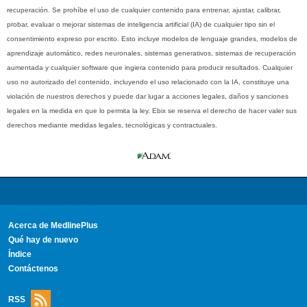
recuperación. Se prohíbe el uso de cualquier contenido para entrenar, ajustar, calibrar,
probar, evaluar o mejorar sistemas de inteligencia artificial (IA) de cualquier tipo sin el
consentimiento expreso por escrito. Esto incluye modelos de lenguaje grandes, modelos de
aprendizaje automático, redes neuronales, sistemas generativos, sistemas de recuperación
aumentada y cualquier software que ingiera contenido para producir resultados. Cualquier
uso no autorizado del contenido, incluyendo el uso relacionado con la IA, constituye una
violación de nuestros derechos y puede dar lugar a acciones legales, daños y sanciones
legales en la medida en que lo permita la ley. Ebix se reserva el derecho de hacer valer sus
derechos mediante medidas legales, tecnológicas y contractuales.
Acerca de MedlinePlus
Qué hay de nuevo
Índice
Contáctenos
RSS