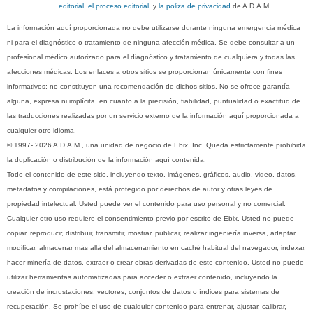
editorial, el proceso editorial
, y
la poliza de privacidad
de A.D.A.M.
La información aquí proporcionada no debe utilizarse durante ninguna emergencia médica
ni para el diagnóstico o tratamiento de ninguna afección médica. Se debe consultar a un
profesional médico autorizado para el diagnóstico y tratamiento de cualquiera y todas las
afecciones médicas. Los enlaces a otros sitios se proporcionan únicamente con fines
informativos; no constituyen una recomendación de dichos sitios. No se ofrece garantía
alguna, expresa ni implícita, en cuanto a la precisión, fiabilidad, puntualidad o exactitud de
las traducciones realizadas por un servicio externo de la información aquí proporcionada a
cualquier otro idioma.
© 1997- 2026 A.D.A.M., una unidad de negocio de Ebix, Inc. Queda estrictamente prohibida
la duplicación o distribución de la información aquí contenida.
Todo el contenido de este sitio, incluyendo texto, imágenes, gráficos, audio, video, datos,
metadatos y compilaciones, está protegido por derechos de autor y otras leyes de
propiedad intelectual. Usted puede ver el contenido para uso personal y no comercial.
Cualquier otro uso requiere el consentimiento previo por escrito de Ebix. Usted no puede
copiar, reproducir, distribuir, transmitir, mostrar, publicar, realizar ingeniería inversa, adaptar,
modificar, almacenar más allá del almacenamiento en caché habitual del navegador, indexar,
hacer minería de datos, extraer o crear obras derivadas de este contenido. Usted no puede
utilizar herramientas automatizadas para acceder o extraer contenido, incluyendo la
creación de incrustaciones, vectores, conjuntos de datos o índices para sistemas de
recuperación. Se prohíbe el uso de cualquier contenido para entrenar, ajustar, calibrar,