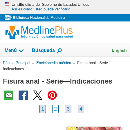
Omita
Un sitio oficial del Gobierno de Estados Unidos
Así es como usted puede verificarlo
y
vaya
Biblioteca Nacional de Medicina
al
Contenido
English
Menú
Búsqueda
Usted
Página Principal
→
Enciclopedia médica
→
Fisura anal - Serie—
está
Indicaciones
aquí:
Fisura anal - Serie—Indicaciones
1
2
3
4