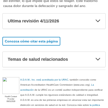
del esfínter, lo que impide que éstos se relajen. Este trastorno
causa dolor durante la defecación y sangrado del ano.
Exp
Ultima revisión 4/11/2026
sec
Conozca cómo citar esta página
Exp
Temas de salud relacionados
sec
A.D.A.M., Inc. está acreditada por la URAC
, también conocido como
American Accreditation HealthCare Commission (www.urac.org).
La
acreditación
de la URAC es un comité auditor independiente para verificar
que A.D.A.M. cumple los rigurosos estándares de calidad e integridad.
Health Content
Provider
A.D.A.M. es una de las primeras empresas en alcanzar esta tan importante
06/01/2028
distinción en servicios de salud en la red. Conozca más sobre
la politica