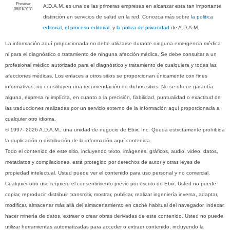
Provider
A.D.A.M. es una de las primeras empresas en alcanzar esta tan importante
06/01/2028
distinción en servicios de salud en la red. Conozca más sobre
la politica
editorial, el proceso editorial
, y
la poliza de privacidad
de A.D.A.M.
La información aquí proporcionada no debe utilizarse durante ninguna emergencia médica
ni para el diagnóstico o tratamiento de ninguna afección médica. Se debe consultar a un
profesional médico autorizado para el diagnóstico y tratamiento de cualquiera y todas las
afecciones médicas. Los enlaces a otros sitios se proporcionan únicamente con fines
informativos; no constituyen una recomendación de dichos sitios. No se ofrece garantía
alguna, expresa ni implícita, en cuanto a la precisión, fiabilidad, puntualidad o exactitud de
las traducciones realizadas por un servicio externo de la información aquí proporcionada a
cualquier otro idioma.
© 1997- 2026 A.D.A.M., una unidad de negocio de Ebix, Inc. Queda estrictamente prohibida
la duplicación o distribución de la información aquí contenida.
Todo el contenido de este sitio, incluyendo texto, imágenes, gráficos, audio, video, datos,
metadatos y compilaciones, está protegido por derechos de autor y otras leyes de
propiedad intelectual. Usted puede ver el contenido para uso personal y no comercial.
Cualquier otro uso requiere el consentimiento previo por escrito de Ebix. Usted no puede
copiar, reproducir, distribuir, transmitir, mostrar, publicar, realizar ingeniería inversa, adaptar,
modificar, almacenar más allá del almacenamiento en caché habitual del navegador, indexar,
hacer minería de datos, extraer o crear obras derivadas de este contenido. Usted no puede
utilizar herramientas automatizadas para acceder o extraer contenido, incluyendo la