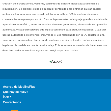
creación de incrustaciones, vectores, conjuntos de datos o índices para sistemas de
recuperación. Se prohíbe el uso de cualquier contenido para entrenar, ajustar, calibrar,
probar, evaluar o mejorar sistemas de inteligencia artificial (IA) de cualquier tipo sin el
consentimiento expreso por escrito. Esto incluye modelos de lenguaje grandes, modelos de
aprendizaje automático, redes neuronales, sistemas generativos, sistemas de recuperación
aumentada y cualquier software que ingiera contenido para producir resultados. Cualquier
uso no autorizado del contenido, incluyendo el uso relacionado con la IA, constituye una
violación de nuestros derechos y puede dar lugar a acciones legales, daños y sanciones
legales en la medida en que lo permita la ley. Ebix se reserva el derecho de hacer valer sus
derechos mediante medidas legales, tecnológicas y contractuales.
Acerca de MedlinePlus
Qué hay de nuevo
Índice
Contáctenos