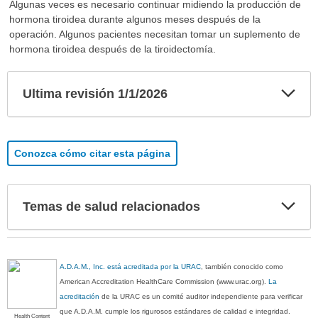
Algunas veces es necesario continuar midiendo la producción de
hormona tiroidea durante algunos meses después de la
operación. Algunos pacientes necesitan tomar un suplemento de
hormona tiroidea después de la tiroidectomía.
Exp
Ultima revisión 1/1/2026
sec
Conozca cómo citar esta página
Exp
Temas de salud relacionados
sec
A.D.A.M., Inc. está acreditada por la URAC
, también conocido como
American Accreditation HealthCare Commission (www.urac.org).
La
acreditación
de la URAC es un comité auditor independiente para verificar
que A.D.A.M. cumple los rigurosos estándares de calidad e integridad.
Health Content