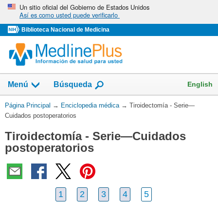
Omita
Un sitio oficial del Gobierno de Estados Unidos
Así es como usted puede verificarlo
y
vaya
Biblioteca Nacional de Medicina
al
Contenido
English
Menú
Búsqueda
Usted
Página Principal
→
Enciclopedia médica
→
Tiroidectomía - Serie—
está
Cuidados postoperatorios
aquí:
Tiroidectomía - Serie—Cuidados
postoperatorios
1
2
3
4
5