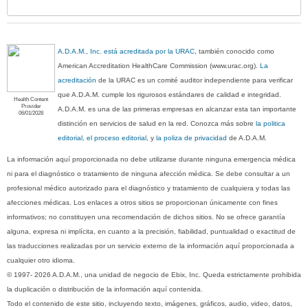
A.D.A.M., Inc. está acreditada por la URAC
, también conocido como
American Accreditation HealthCare Commission (www.urac.org).
La
acreditación
de la URAC es un comité auditor independiente para verificar
que A.D.A.M. cumple los rigurosos estándares de calidad e integridad.
Health Content
Provider
A.D.A.M. es una de las primeras empresas en alcanzar esta tan importante
06/01/2028
distinción en servicios de salud en la red. Conozca más sobre
la politica
editorial, el proceso editorial
, y
la poliza de privacidad
de A.D.A.M.
La información aquí proporcionada no debe utilizarse durante ninguna emergencia médica
ni para el diagnóstico o tratamiento de ninguna afección médica. Se debe consultar a un
profesional médico autorizado para el diagnóstico y tratamiento de cualquiera y todas las
afecciones médicas. Los enlaces a otros sitios se proporcionan únicamente con fines
informativos; no constituyen una recomendación de dichos sitios. No se ofrece garantía
alguna, expresa ni implícita, en cuanto a la precisión, fiabilidad, puntualidad o exactitud de
las traducciones realizadas por un servicio externo de la información aquí proporcionada a
cualquier otro idioma.
© 1997- 2026 A.D.A.M., una unidad de negocio de Ebix, Inc. Queda estrictamente prohibida
la duplicación o distribución de la información aquí contenida.
Todo el contenido de este sitio, incluyendo texto, imágenes, gráficos, audio, video, datos,