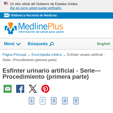
Omita
Un sitio oficial del Gobierno de Estados Unidos
Así es como usted puede verificarlo
y
vaya
Biblioteca Nacional de Medicina
al
Contenido
English
Menú
Búsqueda
Usted
Página Principal
→
Enciclopedia médica
→
Esfínter urinario artificial -
está
Serie—Procedimiento (primera parte)
aquí:
Esfínter urinario artificial - Serie—
Procedimiento (primera parte)
1
2
3
4
5