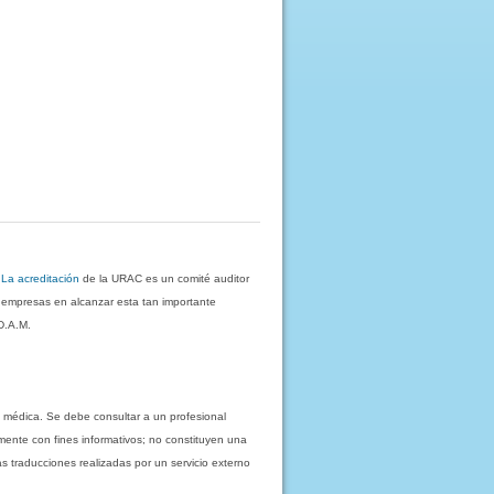
.
La acreditación
de la URAC es un comité auditor
s empresas en alcanzar esta tan importante
D.A.M.
 médica. Se debe consultar a un profesional
mente con fines informativos; no constituyen una
as traducciones realizadas por un servicio externo