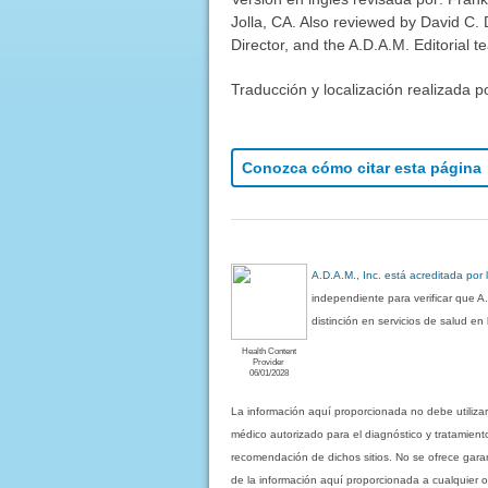
Jolla, CA. Also reviewed by David C.
Director, and the A.D.A.M. Editorial t
Traducción y localización realizada p
Conozca cómo citar esta página
A.D.A.M., Inc. está acreditada por
independiente para verificar que A
distinción en servicios de salud e
Health Content
Provider
06/01/2028
La información aquí proporcionada no debe utiliza
médico autorizado para el diagnóstico y tratamient
recomendación de dichos sitios. No se ofrece garant
de la información aquí proporcionada a cualquier o