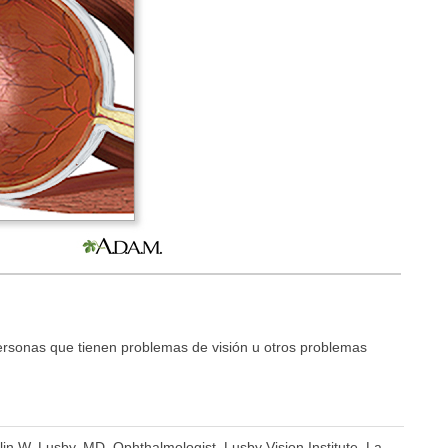
ersonas que tienen problemas de visión u otros problemas
.
lin W. Lusby, MD, Ophthalmologist, Lusby Vision Institute, La