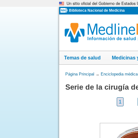
Un sitio oficial del Gobierno de Estados
Omita
y
Biblioteca Nacional de Medicina
vaya
al
Contenido
Temas de salud
Medicinas 
Usted
Página Principal
→
Enciclopedia médica
está
Serie de la cirugía 
aquí:
1