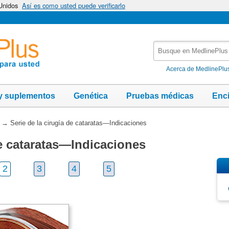
 Unidos
Así es como usted puede verificarlo
Busque
en
MedlinePlus
Acerca de MedlinePlu
y suplementos
Genética
Pruebas médicas
Enc
→
Serie de la cirugía de cataratas—Indicaciones
de cataratas—Indicaciones
2
3
4
5