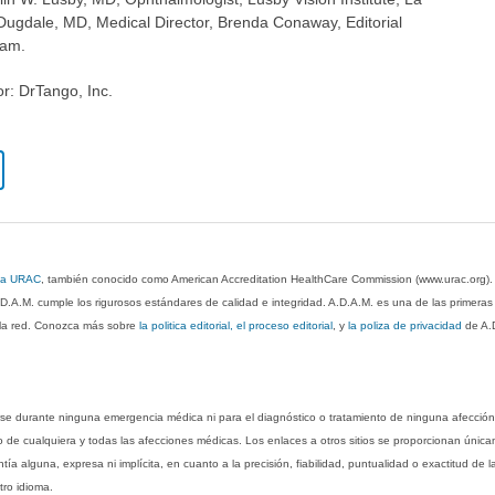
 Dugdale, MD, Medical Director, Brenda Conaway, Editorial
eam.
or: DrTango, Inc.
 la URAC
, también conocido como American Accreditation HealthCare Commission (www.urac.org)
.D.A.M. cumple los rigurosos estándares de calidad e integridad. A.D.A.M. es una de las primera
n la red. Conozca más sobre
la politica editorial, el proceso editorial
, y
la poliza de privacidad
de A.
rse durante ninguna emergencia médica ni para el diagnóstico o tratamiento de ninguna afección
o de cualquiera y todas las afecciones médicas. Los enlaces a otros sitios se proporcionan única
ía alguna, expresa ni implícita, en cuanto a la precisión, fiabilidad, puntualidad o exactitud de l
tro idioma.