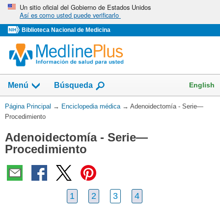
Omita
Un sitio oficial del Gobierno de Estados Unidos
Así es como usted puede verificarlo
y
vaya
Biblioteca Nacional de Medicina
al
Contenido
English
Menú
Búsqueda
Usted
Página Principal
→
Enciclopedia médica
→
Adenoidectomía - Serie—
está
Procedimiento
aquí:
Adenoidectomía - Serie—
Procedimiento
1
2
3
4