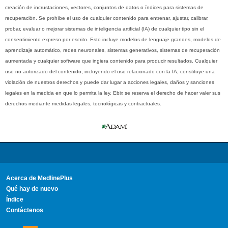
creación de incrustaciones, vectores, conjuntos de datos o índices para sistemas de
recuperación. Se prohíbe el uso de cualquier contenido para entrenar, ajustar, calibrar,
probar, evaluar o mejorar sistemas de inteligencia artificial (IA) de cualquier tipo sin el
consentimiento expreso por escrito. Esto incluye modelos de lenguaje grandes, modelos de
aprendizaje automático, redes neuronales, sistemas generativos, sistemas de recuperación
aumentada y cualquier software que ingiera contenido para producir resultados. Cualquier
uso no autorizado del contenido, incluyendo el uso relacionado con la IA, constituye una
violación de nuestros derechos y puede dar lugar a acciones legales, daños y sanciones
legales en la medida en que lo permita la ley. Ebix se reserva el derecho de hacer valer sus
derechos mediante medidas legales, tecnológicas y contractuales.
Acerca de MedlinePlus
Qué hay de nuevo
Índice
Contáctenos