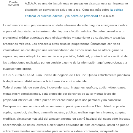
Provider
A.D.A.M. es una de las primeras empresas en alcanzar esta tan importante
06/01/2028
distinción en servicios de salud en la red. Conozca más sobre
la politica
editorial, el proceso editorial
, y
la poliza de privacidad
de A.D.A.M.
La información aquí proporcionada no debe utilizarse durante ninguna emergencia médica
ni para el diagnóstico o tratamiento de ninguna afección médica. Se debe consultar a un
profesional médico autorizado para el diagnóstico y tratamiento de cualquiera y todas las
afecciones médicas. Los enlaces a otros sitios se proporcionan únicamente con fines
informativos; no constituyen una recomendación de dichos sitios. No se ofrece garantía
alguna, expresa ni implícita, en cuanto a la precisión, fiabilidad, puntualidad o exactitud de
las traducciones realizadas por un servicio externo de la información aquí proporcionada a
cualquier otro idioma.
© 1997- 2026 A.D.A.M., una unidad de negocio de Ebix, Inc. Queda estrictamente prohibida
la duplicación o distribución de la información aquí contenida.
Todo el contenido de este sitio, incluyendo texto, imágenes, gráficos, audio, video, datos,
metadatos y compilaciones, está protegido por derechos de autor y otras leyes de
propiedad intelectual. Usted puede ver el contenido para uso personal y no comercial.
Cualquier otro uso requiere el consentimiento previo por escrito de Ebix. Usted no puede
copiar, reproducir, distribuir, transmitir, mostrar, publicar, realizar ingeniería inversa, adaptar,
modificar, almacenar más allá del almacenamiento en caché habitual del navegador, indexar,
hacer minería de datos, extraer o crear obras derivadas de este contenido. Usted no puede
utilizar herramientas automatizadas para acceder o extraer contenido, incluyendo la