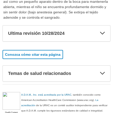
así como un pequeño aparato dentro de la boca para mantenerla
abierta, mientras el niño se encuentra profundamente dormido y
sin sentir dolor (bajo anestesia general). Se extirpa el tejido
adenoide y se controla el sangrado.
Exp
Ultima revisión 10/28/2024
sec
Conozca cómo citar esta página
Exp
Temas de salud relacionados
sec
A.D.A.M., Inc. está acreditada por la URAC
, también conocido como
American Accreditation HealthCare Commission (www.urac.org).
La
acreditación
de la URAC es un comité auditor independiente para verificar
que A.D.A.M. cumple los rigurosos estándares de calidad e integridad.
Health Content