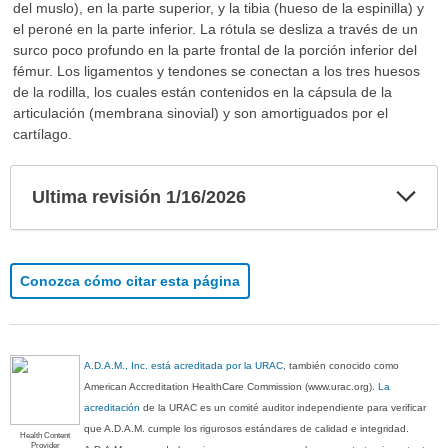
del muslo), en la parte superior, y la tibia (hueso de la espinilla) y
el peroné en la parte inferior. La rótula se desliza a través de un
surco poco profundo en la parte frontal de la porción inferior del
fémur. Los ligamentos y tendones se conectan a los tres huesos
de la rodilla, los cuales están contenidos en la cápsula de la
articulación (membrana sinovial) y son amortiguados por el
cartílago.
Exp
Ultima revisión 1/16/2026
sec
Conozca cómo citar esta página
A.D.A.M., Inc. está acreditada por la URAC
, también conocido como
American Accreditation HealthCare Commission (www.urac.org).
La
acreditación
de la URAC es un comité auditor independiente para verificar
que A.D.A.M. cumple los rigurosos estándares de calidad e integridad.
Health Content
Provider