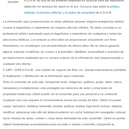
A.D.A.M. es una de las primeras empresas en alcanzar esta tan importante
06/01/2028
distinción en servicios de salud en la red. Conozca más sobre
la politica
editorial, el proceso editorial
, y
la poliza de privacidad
de A.D.A.M.
La información aquí proporcionada no debe utilizarse durante ninguna emergencia médica
ni para el diagnóstico o tratamiento de ninguna afección médica. Se debe consultar a un
profesional médico autorizado para el diagnóstico y tratamiento de cualquiera y todas las
afecciones médicas. Los enlaces a otros sitios se proporcionan únicamente con fines
informativos; no constituyen una recomendación de dichos sitios. No se ofrece garantía
alguna, expresa ni implícita, en cuanto a la precisión, fiabilidad, puntualidad o exactitud de
las traducciones realizadas por un servicio externo de la información aquí proporcionada a
cualquier otro idioma.
© 1997- 2026 A.D.A.M., una unidad de negocio de Ebix, Inc. Queda estrictamente prohibida
la duplicación o distribución de la información aquí contenida.
Todo el contenido de este sitio, incluyendo texto, imágenes, gráficos, audio, video, datos,
metadatos y compilaciones, está protegido por derechos de autor y otras leyes de
propiedad intelectual. Usted puede ver el contenido para uso personal y no comercial.
Cualquier otro uso requiere el consentimiento previo por escrito de Ebix. Usted no puede
copiar, reproducir, distribuir, transmitir, mostrar, publicar, realizar ingeniería inversa, adaptar,
modificar, almacenar más allá del almacenamiento en caché habitual del navegador, indexar,
hacer minería de datos, extraer o crear obras derivadas de este contenido. Usted no puede
utilizar herramientas automatizadas para acceder o extraer contenido, incluyendo la