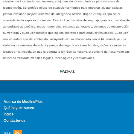
creación de incrustaciones, vectores, conjuntos de datos o índices para sistemas de
recuperación. Se prohíbe el uso de cualquier contenido para entrenar, ajustar, calibrar,
probar, evaluar o mejorar sistemas de inteligencia artificial (IA) de cualquier tipo sin el
consentimiento expreso por escrito. Esto incluye modelos de lenguaje grandes, modelos de
aprendizaje automático, redes neuronales, sistemas generativos, sistemas de recuperación
aumentada y cualquier software que ingiera contenido para producir resultados. Cualquier
uso no autorizado del contenido, incluyendo el uso relacionado con la IA, constituye una
violación de nuestros derechos y puede dar lugar a acciones legales, daños y sanciones
legales en la medida en que lo permita la ley. Ebix se reserva el derecho de hacer valer sus
derechos mediante medidas legales, tecnológicas y contractuales.
Acerca de MedlinePlus
Qué hay de nuevo
Índice
Contáctenos