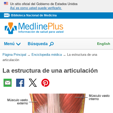
Omita
Un sitio oficial del Gobierno de Estados Unidos
Así es como usted puede verificarlo
y
vaya
Biblioteca Nacional de Medicina
al
Contenido
English
Menú
Búsqueda
Usted
Página Principal
→
Enciclopedia médica
→
La estructura de una
está
articulación
aquí:
La estructura de una articulación