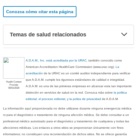
Conozca cómo citar esta página
Exp
Temas de salud relacionados
sec
A.D.A.M., Inc. está acreditada por la URAC
, también conocido como
American Accreditation HealthCare Commission (www.urac.org).
La
acreditación
de la URAC es un comité auditor independiente para verificar
que A.D.A.M. cumple los rigurosos estándares de calidad e integridad.
Health Content
Provider
A.D.A.M. es una de las primeras empresas en alcanzar esta tan importante
06/01/2028
distinción en servicios de salud en la red. Conozca más sobre
la politica
editorial, el proceso editorial
, y
la poliza de privacidad
de A.D.A.M.
La información aquí proporcionada no debe utilizarse durante ninguna emergencia médica
ni para el diagnóstico o tratamiento de ninguna afección médica. Se debe consultar a un
profesional médico autorizado para el diagnóstico y tratamiento de cualquiera y todas las
afecciones médicas. Los enlaces a otros sitios se proporcionan únicamente con fines
informativos; no constituyen una recomendación de dichos sitios. No se ofrece garantía