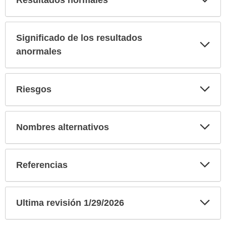
Resultados normales
sec
Significado de los resultados
Exp
sec
anormales
Exp
Riesgos
sec
Exp
Nombres alternativos
sec
Exp
Referencias
sec
Exp
Ultima revisión 1/29/2026
sec