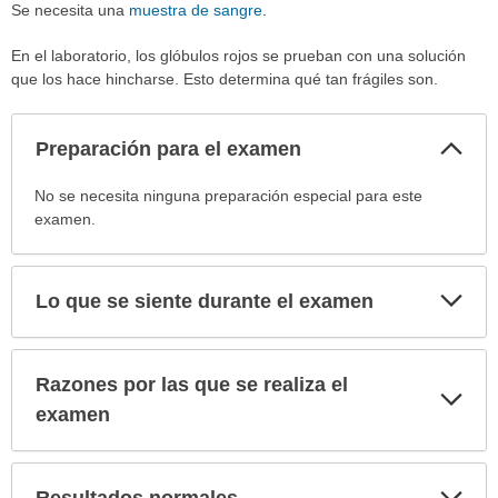
Se necesita una
muestra de sangre
.
En el laboratorio, los glóbulos rojos se prueban con una solución
que los hace hincharse. Esto determina qué tan frágiles son.
Col
Preparación para el examen
sec
Preparación
No se necesita ninguna preparación especial para este
para
examen.
el
examen
ha
Exp
Lo que se siente durante el examen
sec
sido
extendido.
Razones por las que se realiza el
Exp
sec
examen
Exp