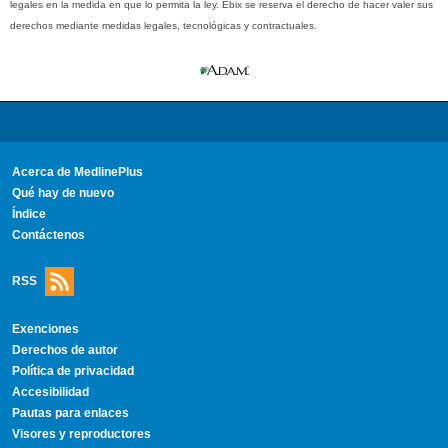
legales en la medida en que lo permita la ley. Ebix se reserva el derecho de hacer valer sus
derechos mediante medidas legales, tecnológicas y contractuales.
Acerca de MedlinePlus
Qué hay de nuevo
Índice
Contáctenos
RSS
Exenciones
Derechos de autor
Política de privacidad
Accesibilidad
Pautas para enlaces
Visores y reproductores