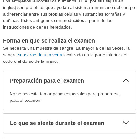
Los antígenos leucocitarios humanos (HLA, por sus siglas en
inglés) son proteínas que ayudan al sistema inmunitario del cuerpo
a diferenciar entre sus propias células y sustancias extrañas y
dañinas. Estos antígenos son producidos a partir de las
instrucciones de genes heredados.
Forma en que se realiza el examen
Se necesita una muestra de sangre. La mayoría de las veces, la
sangre
se extrae de una vena
localizada en la parte interior del
codo o el dorso de la mano.
Col
Preparación para el examen
sec
Preparación
No se necesita tomar pasos especiales para prepararse
para
para el examen.
el
examen
ha
Exp
Lo que se siente durante el examen
sec
sido
extendido.