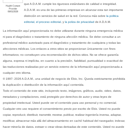
que A.D.A.M. cumple los rigurosos estándares de calidad e integridad.
Health Content
Provider
A.D.A.M. es una de las primeras empresas en alcanzar esta tan importante
06/01/2028
distinción en servicios de salud en la red. Conozca más sobre
la politica
editorial, el proceso editorial
, y
la poliza de privacidad
de A.D.A.M.
La información aquí proporcionada no debe utilizarse durante ninguna emergencia médica
ni para el diagnóstico o tratamiento de ninguna afección médica. Se debe consultar a un
profesional médico autorizado para el diagnóstico y tratamiento de cualquiera y todas las
afecciones médicas. Los enlaces a otros sitios se proporcionan únicamente con fines
informativos; no constituyen una recomendación de dichos sitios. No se ofrece garantía
alguna, expresa ni implícita, en cuanto a la precisión, fiabilidad, puntualidad o exactitud de
las traducciones realizadas por un servicio externo de la información aquí proporcionada a
cualquier otro idioma.
© 1997- 2026 A.D.A.M., una unidad de negocio de Ebix, Inc. Queda estrictamente prohibida
la duplicación o distribución de la información aquí contenida.
Todo el contenido de este sitio, incluyendo texto, imágenes, gráficos, audio, video, datos,
metadatos y compilaciones, está protegido por derechos de autor y otras leyes de
propiedad intelectual. Usted puede ver el contenido para uso personal y no comercial.
Cualquier otro uso requiere el consentimiento previo por escrito de Ebix. Usted no puede
copiar, reproducir, distribuir, transmitir, mostrar, publicar, realizar ingeniería inversa, adaptar,
modificar, almacenar más allá del almacenamiento en caché habitual del navegador, indexar,
hacer minería de datos, extraer o crear obras derivadas de este contenido. Usted no puede