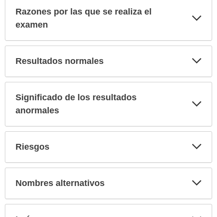
Razones por las que se realiza el
Exp
sec
examen
Exp
Resultados normales
sec
Significado de los resultados
Exp
sec
anormales
Exp
Riesgos
sec
Exp
Nombres alternativos
sec
Exp