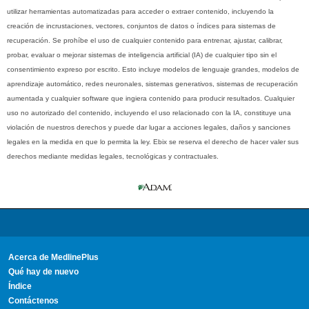
utilizar herramientas automatizadas para acceder o extraer contenido, incluyendo la
creación de incrustaciones, vectores, conjuntos de datos o índices para sistemas de
recuperación. Se prohíbe el uso de cualquier contenido para entrenar, ajustar, calibrar,
probar, evaluar o mejorar sistemas de inteligencia artificial (IA) de cualquier tipo sin el
consentimiento expreso por escrito. Esto incluye modelos de lenguaje grandes, modelos de
aprendizaje automático, redes neuronales, sistemas generativos, sistemas de recuperación
aumentada y cualquier software que ingiera contenido para producir resultados. Cualquier
uso no autorizado del contenido, incluyendo el uso relacionado con la IA, constituye una
violación de nuestros derechos y puede dar lugar a acciones legales, daños y sanciones
legales en la medida en que lo permita la ley. Ebix se reserva el derecho de hacer valer sus
derechos mediante medidas legales, tecnológicas y contractuales.
Acerca de MedlinePlus
Qué hay de nuevo
Índice
Contáctenos