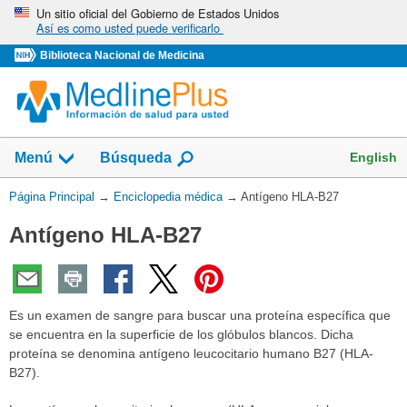
Omita
Un sitio oficial del Gobierno de Estados Unidos
Así es como usted puede verificarlo
y
vaya
Biblioteca Nacional de Medicina
al
Contenido
English
Menú
Búsqueda
Usted
Página Principal
→
Enciclopedia médica
→
Antígeno HLA-B27
está
Antígeno HLA-B27
aquí:
Es un examen de sangre para buscar una proteína específica que
se encuentra en la superficie de los glóbulos blancos. Dicha
proteína se denomina antígeno leucocitario humano B27 (HLA-
B27).