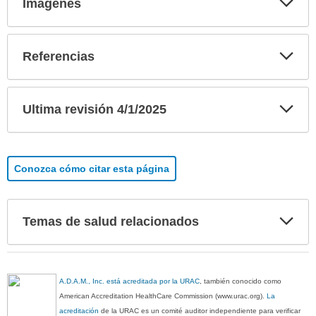
Imágenes
sec
Exp
Referencias
sec
Exp
Ultima revisión 4/1/2025
sec
Conozca cómo citar esta página
Exp
Temas de salud relacionados
sec
A.D.A.M., Inc. está acreditada por la URAC
, también conocido como
American Accreditation HealthCare Commission (www.urac.org).
La
acreditación
de la URAC es un comité auditor independiente para verificar