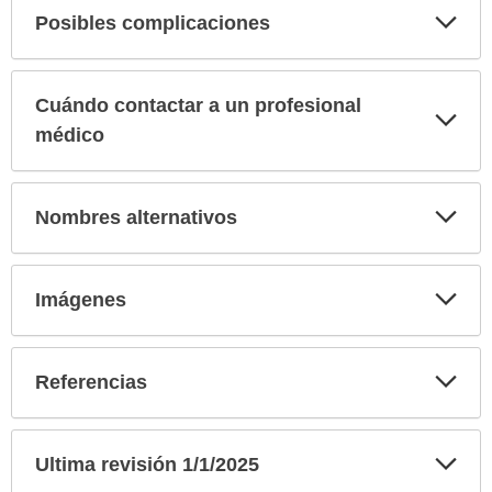
Exp
Posibles complicaciones
sec
Cuándo contactar a un profesional
Exp
sec
médico
Exp
Nombres alternativos
sec
Exp
Imágenes
sec
Exp
Referencias
sec
Exp
Ultima revisión 1/1/2025
sec