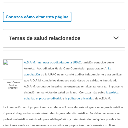
Conozca cómo citar esta página
Exp
Temas de salud relacionados
sec
A.D.A.M., Inc. está acreditada por la URAC
, también conocido como
American Accreditation HealthCare Commission (www.urac.org).
La
acreditación
de la URAC es un comité auditor independiente para verificar
que A.D.A.M. cumple los rigurosos estándares de calidad e integridad.
Health Content
Provider
A.D.A.M. es una de las primeras empresas en alcanzar esta tan importante
06/01/2028
distinción en servicios de salud en la red. Conozca más sobre
la politica
editorial, el proceso editorial
, y
la poliza de privacidad
de A.D.A.M.
La información aquí proporcionada no debe utilizarse durante ninguna emergencia médica
ni para el diagnóstico o tratamiento de ninguna afección médica. Se debe consultar a un
profesional médico autorizado para el diagnóstico y tratamiento de cualquiera y todas las
afecciones médicas. Los enlaces a otros sitios se proporcionan únicamente con fines