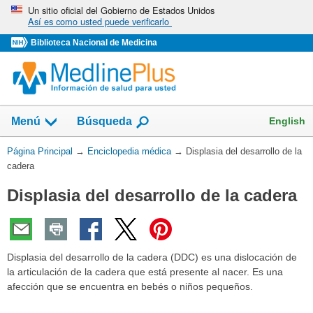
Omita
Un sitio oficial del Gobierno de Estados Unidos
Así es como usted puede verificarlo
y
vaya
Biblioteca Nacional de Medicina
al
Contenido
English
Menú
Búsqueda
Usted
Página Principal
→
Enciclopedia médica
→
Displasia del desarrollo de la
está
cadera
aquí:
Displasia del desarrollo de la cadera
Displasia del desarrollo de la cadera (DDC) e
s una dislocación de
la articulación de la cadera que está presente al nacer. Es una
afección que se encuentra en bebés o niños pequeños.