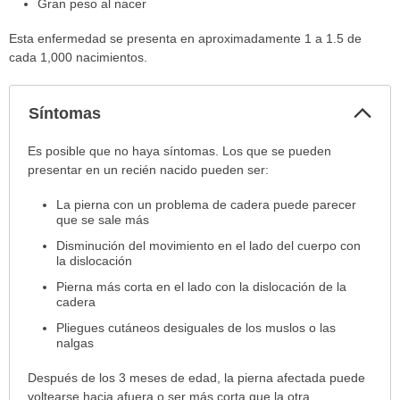
Gran peso al nacer
Esta enfermedad se presenta en aproximadamente 1 a 1.5 de
cada 1,000 nacimientos.
Col
Síntomas
sec
Síntomas
Es posible que no haya síntomas. Los que se pueden
ha
presentar en un recién nacido pueden ser:
sido
La pierna con un problema de cadera puede parecer
extendido.
que se sale más
Disminución del movimiento en el lado del cuerpo con
la dislocación
Pierna más corta en el lado con la dislocación de la
cadera
Pliegues cutáneos desiguales de los muslos o las
nalgas
Después de los 3 meses de edad, la pierna afectada puede
voltearse hacia afuera o ser más corta que la otra.