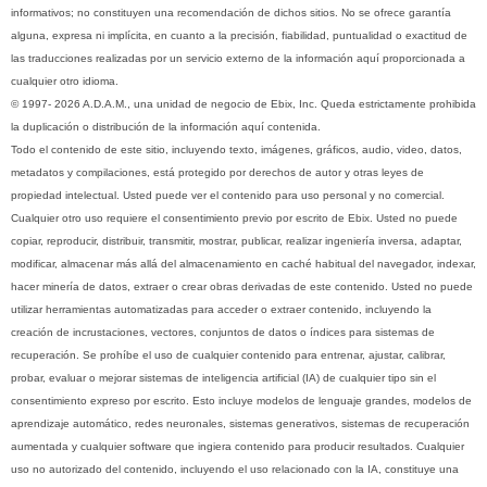
informativos; no constituyen una recomendación de dichos sitios. No se ofrece garantía
alguna, expresa ni implícita, en cuanto a la precisión, fiabilidad, puntualidad o exactitud de
las traducciones realizadas por un servicio externo de la información aquí proporcionada a
cualquier otro idioma.
© 1997- 2026 A.D.A.M., una unidad de negocio de Ebix, Inc. Queda estrictamente prohibida
la duplicación o distribución de la información aquí contenida.
Todo el contenido de este sitio, incluyendo texto, imágenes, gráficos, audio, video, datos,
metadatos y compilaciones, está protegido por derechos de autor y otras leyes de
propiedad intelectual. Usted puede ver el contenido para uso personal y no comercial.
Cualquier otro uso requiere el consentimiento previo por escrito de Ebix. Usted no puede
copiar, reproducir, distribuir, transmitir, mostrar, publicar, realizar ingeniería inversa, adaptar,
modificar, almacenar más allá del almacenamiento en caché habitual del navegador, indexar,
hacer minería de datos, extraer o crear obras derivadas de este contenido. Usted no puede
utilizar herramientas automatizadas para acceder o extraer contenido, incluyendo la
creación de incrustaciones, vectores, conjuntos de datos o índices para sistemas de
recuperación. Se prohíbe el uso de cualquier contenido para entrenar, ajustar, calibrar,
probar, evaluar o mejorar sistemas de inteligencia artificial (IA) de cualquier tipo sin el
consentimiento expreso por escrito. Esto incluye modelos de lenguaje grandes, modelos de
aprendizaje automático, redes neuronales, sistemas generativos, sistemas de recuperación
aumentada y cualquier software que ingiera contenido para producir resultados. Cualquier
uso no autorizado del contenido, incluyendo el uso relacionado con la IA, constituye una