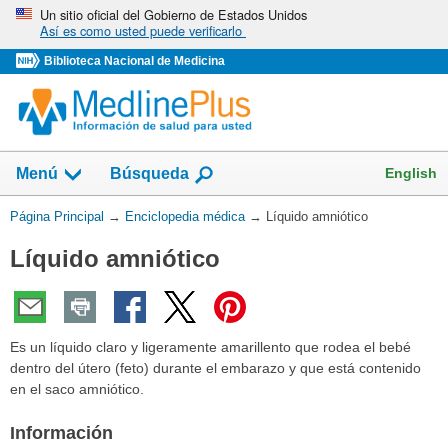
Omita
Un sitio oficial del Gobierno de Estados Unidos
Así es como usted puede verificarlo
y
vaya
Biblioteca Nacional de Medicina
al
Contenido
English
Menú
Búsqueda
Usted
Página Principal
→
Enciclopedia médica
→
Líquido amniótico
está
Líquido amniótico
aquí:
Es un líquido claro y ligeramente amarillento que rodea el bebé
dentro del útero (feto) durante el embarazo y que está contenido
en el saco amniótico.
Información