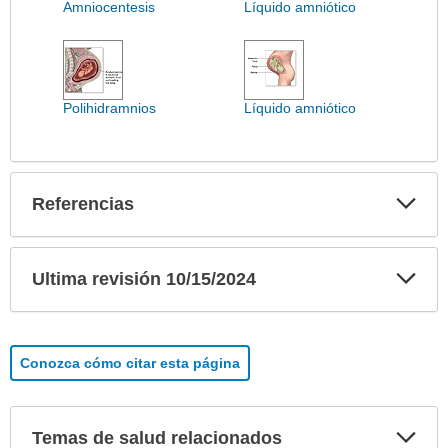
extendido.
Amniocentesis
Líquido amniótico
Polihidramnios
Líquido amniótico
Exp
Referencias
sec
Exp
Ultima revisión 10/15/2024
sec
Conozca cómo citar esta página
Exp
Temas de salud relacionados
sec