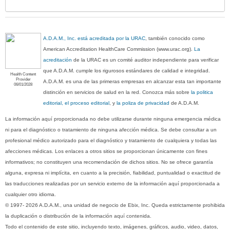
A.D.A.M., Inc. está acreditada por la URAC
, también conocido como
American Accreditation HealthCare Commission (www.urac.org).
La
acreditación
de la URAC es un comité auditor independiente para verificar
que A.D.A.M. cumple los rigurosos estándares de calidad e integridad.
Health Content
Provider
A.D.A.M. es una de las primeras empresas en alcanzar esta tan importante
06/01/2028
distinción en servicios de salud en la red. Conozca más sobre
la politica
editorial, el proceso editorial
, y
la poliza de privacidad
de A.D.A.M.
La información aquí proporcionada no debe utilizarse durante ninguna emergencia médica
ni para el diagnóstico o tratamiento de ninguna afección médica. Se debe consultar a un
profesional médico autorizado para el diagnóstico y tratamiento de cualquiera y todas las
afecciones médicas. Los enlaces a otros sitios se proporcionan únicamente con fines
informativos; no constituyen una recomendación de dichos sitios. No se ofrece garantía
alguna, expresa ni implícita, en cuanto a la precisión, fiabilidad, puntualidad o exactitud de
las traducciones realizadas por un servicio externo de la información aquí proporcionada a
cualquier otro idioma.
© 1997- 2026 A.D.A.M., una unidad de negocio de Ebix, Inc. Queda estrictamente prohibida
la duplicación o distribución de la información aquí contenida.
Todo el contenido de este sitio, incluyendo texto, imágenes, gráficos, audio, video, datos,