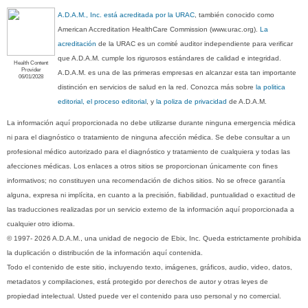
A.D.A.M., Inc. está acreditada por la URAC
, también conocido como
American Accreditation HealthCare Commission (www.urac.org).
La
acreditación
de la URAC es un comité auditor independiente para verificar
que A.D.A.M. cumple los rigurosos estándares de calidad e integridad.
Health Content
Provider
A.D.A.M. es una de las primeras empresas en alcanzar esta tan importante
06/01/2028
distinción en servicios de salud en la red. Conozca más sobre
la politica
editorial, el proceso editorial
, y
la poliza de privacidad
de A.D.A.M.
La información aquí proporcionada no debe utilizarse durante ninguna emergencia médica
ni para el diagnóstico o tratamiento de ninguna afección médica. Se debe consultar a un
profesional médico autorizado para el diagnóstico y tratamiento de cualquiera y todas las
afecciones médicas. Los enlaces a otros sitios se proporcionan únicamente con fines
informativos; no constituyen una recomendación de dichos sitios. No se ofrece garantía
alguna, expresa ni implícita, en cuanto a la precisión, fiabilidad, puntualidad o exactitud de
las traducciones realizadas por un servicio externo de la información aquí proporcionada a
cualquier otro idioma.
© 1997- 2026 A.D.A.M., una unidad de negocio de Ebix, Inc. Queda estrictamente prohibida
la duplicación o distribución de la información aquí contenida.
Todo el contenido de este sitio, incluyendo texto, imágenes, gráficos, audio, video, datos,
metadatos y compilaciones, está protegido por derechos de autor y otras leyes de
propiedad intelectual. Usted puede ver el contenido para uso personal y no comercial.