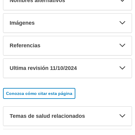
Nombres alternativos
sec
Exp
Imágenes
sec
Exp
Referencias
sec
Exp
Ultima revisión 11/10/2024
sec
Conozca cómo citar esta página
Exp
Temas de salud relacionados
sec