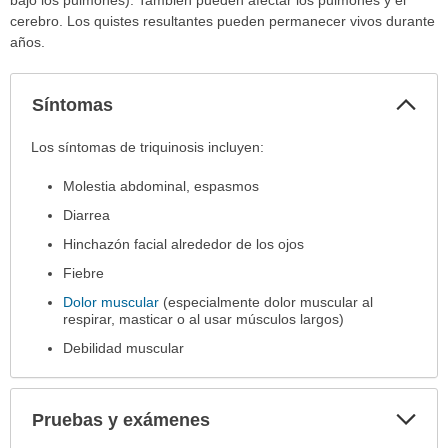
bajo los pulmones). También pueden afectar los pulmones y el
cerebro. Los quistes resultantes pueden permanecer vivos durante
años.
Col
Síntomas
sec
Síntomas
Los síntomas de triquinosis incluyen:
ha
Molestia abdominal, espasmos
sido
extendido.
Diarrea
Hinchazón facial alrededor de los ojos
Fiebre
Dolor muscular
(especialmente dolor muscular al
respirar, masticar o al usar músculos largos)
Debilidad muscular
Exp
Pruebas y exámenes
sec