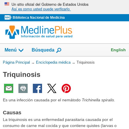
Omita
Un sitio oficial del Gobierno de Estados Unidos
Así es como usted puede verificarlo
y
vaya
Biblioteca Nacional de Medicina
al
Contenido
English
Menú
Búsqueda
Usted
Página Principal
→
Enciclopedia médica
→
Triquinosis
está
Triquinosis
aquí:
Es una infección causada por el nemátodo
Trichinella spiralis
.
Causas
La triquinosis es una enfermedad parasitaria causada por el
consumo de carne mal cocida y que contiene quistes (larvas o