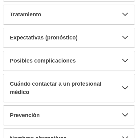
Exp
Tratamiento
sec
Exp
Expectativas (pronóstico)
sec
Exp
Posibles complicaciones
sec
Cuándo contactar a un profesional
Exp
sec
médico
Exp
Prevención
sec
Exp