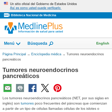
Omita
Un sitio oficial del Gobierno de Estados Unidos
Así es como usted puede verificarlo
y
vaya
Biblioteca Nacional de Medicina
al
Contenido
English
Menú
Búsqueda
Usted
Página Principal
→
Enciclopedia médica
→
Tumores neuroendocrinos
está
pancreáticos
aquí:
Tumores neuroendocrinos
pancreáticos
Los tumores neuroendocrinos pancreáticos (NET, por sus siglas en
inglés) son
tumores
poco frecuentes del páncreas que comienzan
a partir de un tipo de células llamadas células de los islotes o