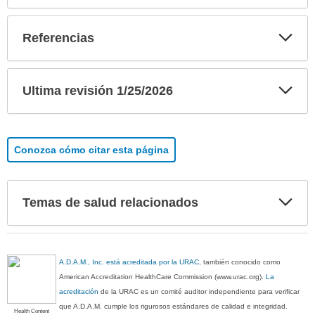
Exp
Referencias
sec
Exp
Ultima revisión 1/25/2026
sec
Conozca cómo citar esta página
Exp
Temas de salud relacionados
sec
A.D.A.M., Inc. está acreditada por la URAC
, también conocido como
American Accreditation HealthCare Commission (www.urac.org).
La
acreditación
de la URAC es un comité auditor independiente para verificar
que A.D.A.M. cumple los rigurosos estándares de calidad e integridad.
Health Content