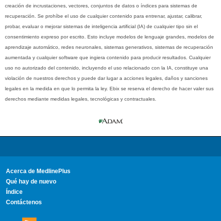
creación de incrustaciones, vectores, conjuntos de datos o índices para sistemas de
recuperación. Se prohíbe el uso de cualquier contenido para entrenar, ajustar, calibrar,
probar, evaluar o mejorar sistemas de inteligencia artificial (IA) de cualquier tipo sin el
consentimiento expreso por escrito. Esto incluye modelos de lenguaje grandes, modelos de
aprendizaje automático, redes neuronales, sistemas generativos, sistemas de recuperación
aumentada y cualquier software que ingiera contenido para producir resultados. Cualquier
uso no autorizado del contenido, incluyendo el uso relacionado con la IA, constituye una
violación de nuestros derechos y puede dar lugar a acciones legales, daños y sanciones
legales en la medida en que lo permita la ley. Ebix se reserva el derecho de hacer valer sus
derechos mediante medidas legales, tecnológicas y contractuales.
Acerca de MedlinePlus
Qué hay de nuevo
Índice
Contáctenos