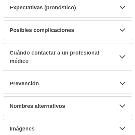
Exp
Expectativas (pronóstico)
sec
Exp
Posibles complicaciones
sec
Cuándo contactar a un profesional
Exp
sec
médico
Exp
Prevención
sec
Exp
Nombres alternativos
sec
Exp
Imágenes
sec