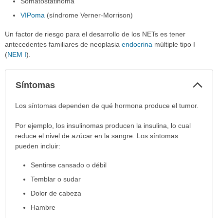
Somatostatinoma
VIPoma
(síndrome Verner-Morrison)
Un factor de riesgo para el desarrollo de los NETs es tener
antecedentes familiares de neoplasia
endocrina
múltiple tipo I
(
NEM I
).
Col
Síntomas
sec
Síntomas
Los síntomas dependen de qué hormona produce el tumor.
ha
Por ejemplo, los insulinomas producen la insulina, lo cual
sido
reduce el nivel de azúcar en la sangre. Los síntomas
extendido.
pueden incluir:
Sentirse cansado o débil
Temblar o sudar
Dolor de cabeza
Hambre