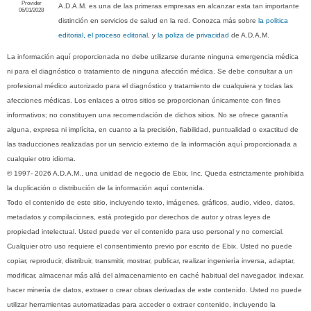
Provider
A.D.A.M. es una de las primeras empresas en alcanzar esta tan importante
06/01/2028
distinción en servicios de salud en la red. Conozca más sobre
la politica
editorial, el proceso editorial
, y
la poliza de privacidad
de A.D.A.M.
La información aquí proporcionada no debe utilizarse durante ninguna emergencia médica
ni para el diagnóstico o tratamiento de ninguna afección médica. Se debe consultar a un
profesional médico autorizado para el diagnóstico y tratamiento de cualquiera y todas las
afecciones médicas. Los enlaces a otros sitios se proporcionan únicamente con fines
informativos; no constituyen una recomendación de dichos sitios. No se ofrece garantía
alguna, expresa ni implícita, en cuanto a la precisión, fiabilidad, puntualidad o exactitud de
las traducciones realizadas por un servicio externo de la información aquí proporcionada a
cualquier otro idioma.
© 1997- 2026 A.D.A.M., una unidad de negocio de Ebix, Inc. Queda estrictamente prohibida
la duplicación o distribución de la información aquí contenida.
Todo el contenido de este sitio, incluyendo texto, imágenes, gráficos, audio, video, datos,
metadatos y compilaciones, está protegido por derechos de autor y otras leyes de
propiedad intelectual. Usted puede ver el contenido para uso personal y no comercial.
Cualquier otro uso requiere el consentimiento previo por escrito de Ebix. Usted no puede
copiar, reproducir, distribuir, transmitir, mostrar, publicar, realizar ingeniería inversa, adaptar,
modificar, almacenar más allá del almacenamiento en caché habitual del navegador, indexar,
hacer minería de datos, extraer o crear obras derivadas de este contenido. Usted no puede
utilizar herramientas automatizadas para acceder o extraer contenido, incluyendo la