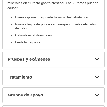
minerales en el tracto gastrointestinal. Las VIPomas pueden
causar:
Diarrea grave que puede llevar a deshidratación
Niveles bajos de potasio en sangre y niveles elevados
de calcio
Calambres abdominales
Pérdida de peso
Exp
Pruebas y exámenes
sec
Exp
Tratamiento
sec
Exp
Grupos de apoyo
sec