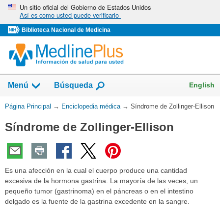
Omita
Un sitio oficial del Gobierno de Estados Unidos
Así es como usted puede verificarlo
y
vaya
Biblioteca Nacional de Medicina
al
Contenido
English
Menú
Búsqueda
Usted
Página Principal
→
Enciclopedia médica
→
Síndrome de Zollinger-Ellison
está
Síndrome de Zollinger-Ellison
aquí:
Es una afección en la cual el cuerpo produce una cantidad
excesiva de la hormona gastrina. La mayoría de las veces, un
pequeño tumor (gastrinoma) en el páncreas o en el intestino
delgado es la fuente de la gastrina excedente en la sangre.