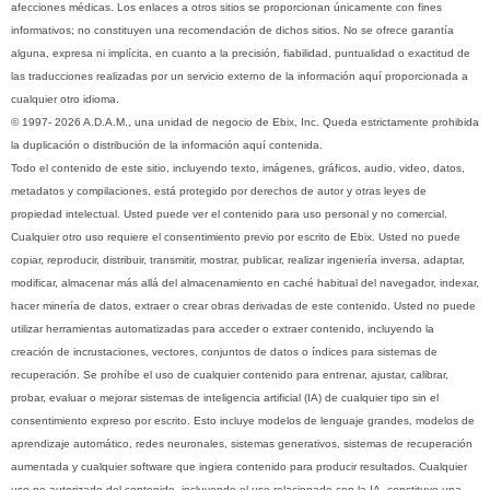
afecciones médicas. Los enlaces a otros sitios se proporcionan únicamente con fines
informativos; no constituyen una recomendación de dichos sitios. No se ofrece garantía
alguna, expresa ni implícita, en cuanto a la precisión, fiabilidad, puntualidad o exactitud de
las traducciones realizadas por un servicio externo de la información aquí proporcionada a
cualquier otro idioma.
© 1997- 2026 A.D.A.M., una unidad de negocio de Ebix, Inc. Queda estrictamente prohibida
la duplicación o distribución de la información aquí contenida.
Todo el contenido de este sitio, incluyendo texto, imágenes, gráficos, audio, video, datos,
metadatos y compilaciones, está protegido por derechos de autor y otras leyes de
propiedad intelectual. Usted puede ver el contenido para uso personal y no comercial.
Cualquier otro uso requiere el consentimiento previo por escrito de Ebix. Usted no puede
copiar, reproducir, distribuir, transmitir, mostrar, publicar, realizar ingeniería inversa, adaptar,
modificar, almacenar más allá del almacenamiento en caché habitual del navegador, indexar,
hacer minería de datos, extraer o crear obras derivadas de este contenido. Usted no puede
utilizar herramientas automatizadas para acceder o extraer contenido, incluyendo la
creación de incrustaciones, vectores, conjuntos de datos o índices para sistemas de
recuperación. Se prohíbe el uso de cualquier contenido para entrenar, ajustar, calibrar,
probar, evaluar o mejorar sistemas de inteligencia artificial (IA) de cualquier tipo sin el
consentimiento expreso por escrito. Esto incluye modelos de lenguaje grandes, modelos de
aprendizaje automático, redes neuronales, sistemas generativos, sistemas de recuperación
aumentada y cualquier software que ingiera contenido para producir resultados. Cualquier
uso no autorizado del contenido, incluyendo el uso relacionado con la IA, constituye una