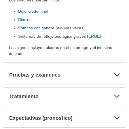
Síntomas
Los síntomas pueden incluir:
ha
Dolor abdominal
sido
extendido.
Diarrea
Vómitos con sangre
(algunas veces)
Síntomas de reflujo esofágico graves (
ERGE
)
Los signos incluyen úlceras en el estómago y el intestino
delgado.
Exp
Pruebas y exámenes
sec
Exp
Tratamiento
sec
Exp
Expectativas (pronóstico)
sec