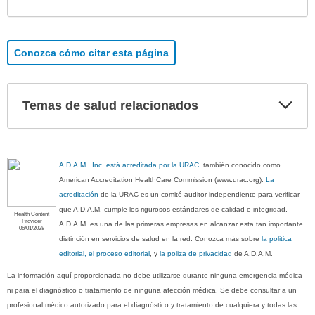
sec
Conozca cómo citar esta página
Exp
Temas de salud relacionados
sec
A.D.A.M., Inc. está acreditada por la URAC
, también conocido como
American Accreditation HealthCare Commission (www.urac.org).
La
acreditación
de la URAC es un comité auditor independiente para verificar
que A.D.A.M. cumple los rigurosos estándares de calidad e integridad.
Health Content
Provider
A.D.A.M. es una de las primeras empresas en alcanzar esta tan importante
06/01/2028
distinción en servicios de salud en la red. Conozca más sobre
la politica
editorial, el proceso editorial
, y
la poliza de privacidad
de A.D.A.M.
La información aquí proporcionada no debe utilizarse durante ninguna emergencia médica
ni para el diagnóstico o tratamiento de ninguna afección médica. Se debe consultar a un
profesional médico autorizado para el diagnóstico y tratamiento de cualquiera y todas las