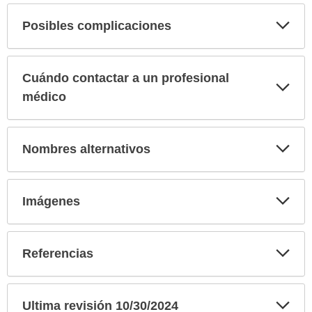
Exp
Posibles complicaciones
sec
Cuándo contactar a un profesional
Exp
sec
médico
Exp
Nombres alternativos
sec
Exp
Imágenes
sec
Exp
Referencias
sec
Exp
Ultima revisión 10/30/2024