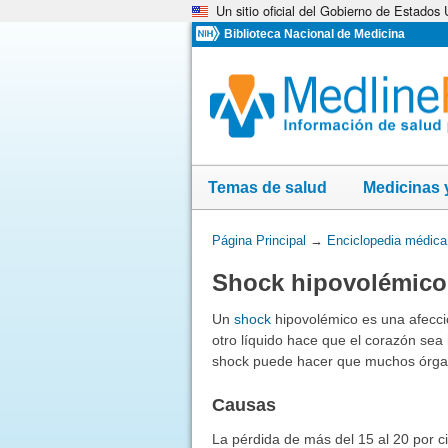
Un sitio oficial del Gobierno de Estados
Omita
y
Biblioteca Nacional de Medicina
vaya
al
Contenido
Temas de salud
Medicinas 
Usted
Página Principal
→
Enciclopedia médica
está
Shock hipovolémico
aquí:
Un
shock
hipovolémico es una afecci
otro líquido hace que el corazón sea
shock puede hacer que muchos órgan
Causas
La pérdida de más del 15 al 20 por 