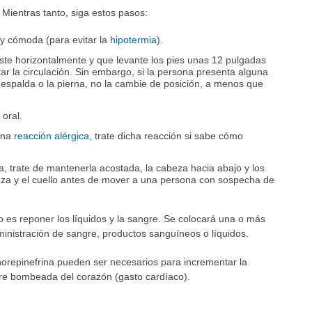
Mientras tanto, siga estos pasos:
 y cómoda (para evitar la
hipotermia
).
ste horizontalmente y que levante los pies unas 12 pulgadas
ar la circulación. Sin embargo, si la persona presenta alguna
la espalda o la pierna, no la cambie de posición, a menos que
 oral.
guna
reacción alérgica
, trate dicha reacción si sabe cómo
a, trate de mantenerla acostada, la cabeza hacia abajo y los
beza y el cuello antes de mover a una persona con sospecha de
rio es reponer los líquidos y la sangre. Se colocará una o más
ministración de sangre, productos sanguíneos o líquidos.
orepinefrina pueden ser necesarios para incrementar la
ngre bombeada del corazón (gasto cardíaco).