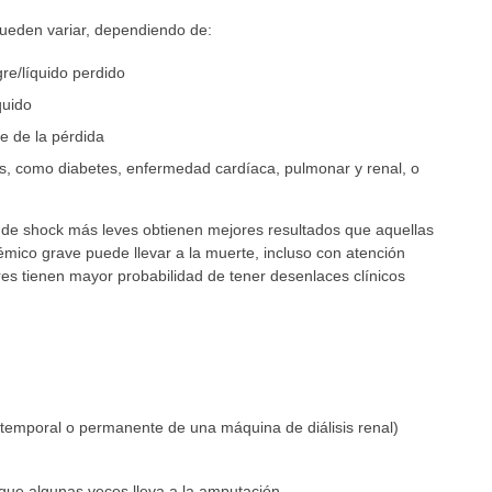
pueden variar, dependiendo de:
re/líquido perdido
quido
e de la pérdida
s, como diabetes, enfermedad cardíaca, pulmonar y renal, o
 de shock más leves obtienen mejores resultados que aquellas
mico grave puede llevar a la muerte, incluso con atención
es tienen mayor probabilidad de tener desenlaces clínicos
temporal o permanente de una máquina de diálisis renal)
que algunas veces lleva a la amputación