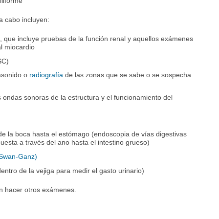
iliforme
 cabo incluyen:
e, que incluye pruebas de la función renal y aquellos exámenes
l miocardio
SC)
rasonido o
radiografía
de las zonas que se sabe o se sospecha
 ondas sonoras de la estructura y el funcionamiento del
e la boca hasta el estómago (endoscopia de vías digestivas
uesta a través del ano hasta el intestino grueso)
(Swan-Ganz)
ntro de la vejiga para medir el gasto urinario)
n hacer otros exámenes.