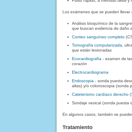
Pulso rápido, a menudo débil y f
Los exámenes que se pueden llevar a
Análisis bioquímico de la sangr
que buscan evidencia de daño a
Conteo sanguíneo completo
(C
Tomografía computarizada
, ult
que están lesionadas
Ecocardiografía
- examen de las
corazón
Electrocardiograma
Endoscopia
- sonda puesta desd
altas) y/o colonoscopia (sonda p
Cateterismo cardíaco derecho 
Sondaje vesical (sonda puesta de
En algunos casos, también se puede
Tratamiento