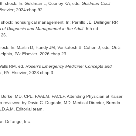
ith shock. In: Goldman L, Cooney KA, eds.
Goldman-Cecil
 Elsevier; 2024:chap 92.
shock: nonsurgical management. In: Parrillo JE, Dellinger RP,
es of Diagnosis and Management in the Adult.
5th ed.
 26.
ock. In: Martin D, Handy JM, Venkatesh B, Cohen J, eds.
Oh's
delphia, PA: Elsevier; 2026:chap 23.
Walls RM, ed.
Rosen's Emergency Medicine: Concepts and
a, PA: Elsevier; 2023:chap 3.
se Borke, MD, CPE, FAAEM, FACEP, Attending Physician at Kaiser
 reviewed by David C. Dugdale, MD, Medical Director, Brenda
A.D.A.M. Editorial team.
or: DrTango, Inc.