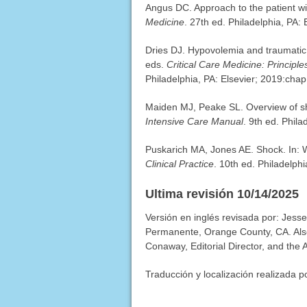
Angus DC. Approach to the patient w
Medicine
. 27th ed. Philadelphia, PA:
Dries DJ. Hypovolemia and traumatic 
eds.
Critical Care Medicine: Principl
Philadelphia, PA: Elsevier; 2019:chap
Maiden MJ, Peake SL. Overview of sh
Intensive Care Manual
. 9th ed. Phila
Puskarich MA, Jones AE. Shock. In: 
Clinical Practice
. 10th ed. Philadelphi
Ultima revisión 10/14/2025
Versión en inglés revisada por: Jes
Permanente, Orange County, CA. Also
Conaway, Editorial Director, and the 
Traducción y localización realizada p