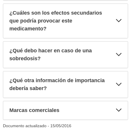
¿Cuáles son los efectos secundarios
Exp
que podría provocar este
sec
medicamento?
¿Qué debo hacer en caso de una
Exp
sec
sobredosis?
¿Qué otra información de importancia
Exp
sec
debería saber?
Exp
Marcas comerciales
sec
Documento actualizado -
15/05/2016