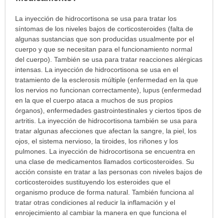
¿Para
La inyección de hidrocortisona se usa para tratar los
cuáles
síntomas de los niveles bajos de corticosteroides (falta de
condiciones
algunas sustancias que son producidas usualmente por el
o
cuerpo y que se necesitan para el funcionamiento normal
enfermedades
del cuerpo). También se usa para tratar reacciones alérgicas
se
intensas. La inyección de hidrocortisona se usa en el
prescribe
tratamiento de la esclerosis múltiple (enfermedad en la que
este
los nervios no funcionan correctamente), lupus (enfermedad
medicamento?
en la que el cuerpo ataca a muchos de sus propios
ha
órganos), enfermedades gastrointestinales y ciertos tipos de
sido
artritis. La inyección de hidrocortisona también se usa para
extendido.
tratar algunas afecciones que afectan la sangre, la piel, los
ojos, el sistema nervioso, la tiroides, los riñones y los
pulmones. La inyección de hidrocortisona se encuentra en
una clase de medicamentos llamados corticosteroides. Su
acción consiste en tratar a las personas con niveles bajos de
corticosteroides sustituyendo los esteroides que el
organismo produce de forma natural. También funciona al
tratar otras condiciones al reducir la inflamación y el
enrojecimiento al cambiar la manera en que funciona el