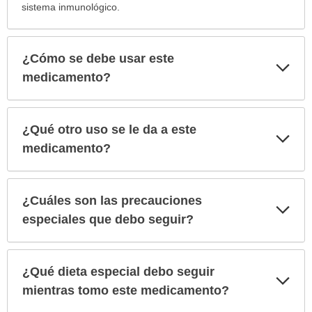
sistema inmunológico.
¿Cómo se debe usar este
Exp
sec
medicamento?
¿Qué otro uso se le da a este
Exp
sec
medicamento?
¿Cuáles son las precauciones
Exp
sec
especiales que debo seguir?
¿Qué dieta especial debo seguir
Exp
sec
mientras tomo este medicamento?