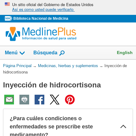
Omita
Un sitio oficial del Gobierno de Estados Unidos
Así es como usted puede verificarlo
y
vaya
Biblioteca Nacional de Medicina
al
Contenido
Mostrar
English
Menú
Búsqueda
el
campo
Usted
Página Principal
→
Medicinas, hierbas y suplementos
→
Inyección de
de
está
hidrocortisona
aquí:
Inyección de hidrocortisona
¿Para cuáles condiciones o
Col
enfermedades se prescribe este
sec
medicamento?