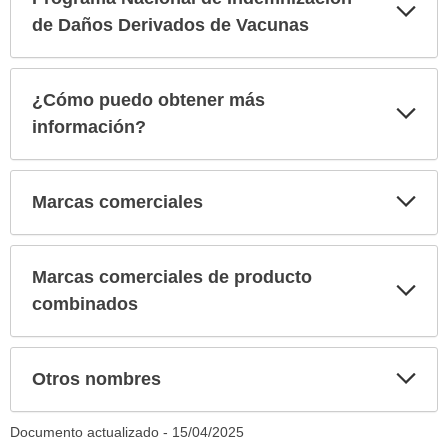
Exp
sec
de Daños Derivados de Vacunas
¿Cómo puedo obtener más
Exp
sec
información?
Exp
Marcas comerciales
sec
Marcas comerciales de producto
Exp
sec
combinados
Exp
Otros nombres
sec
Documento actualizado -
15/04/2025