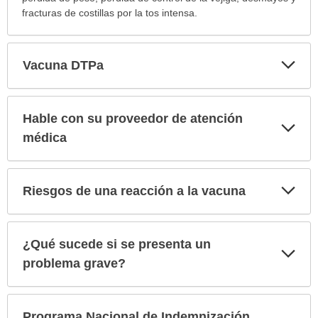
fracturas de costillas por la tos intensa.
Exp
Vacuna DTPa
sec
Hable con su proveedor de atención
Exp
sec
médica
Exp
Riesgos de una reacción a la vacuna
sec
¿Qué sucede si se presenta un
Exp
sec
problema grave?
Programa Nacional de Indemnización