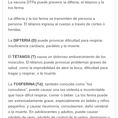
¿Por
La vacuna DTPa puede prevenir la difteria, el tétanos y la
qué
tos ferina.
vacunarse?
La difteria y la tos ferina se transmiten de persona a
ha
persona. El tétanos ingresa al cuerpo a través de cortes o
sido
heridas.
extendido.
La
DIFTERIA (D)
puede provocar dificultad para respirar,
insuficiencia cardíaca, parálisis y la muerte.
El
TÉTANOS (T)
causa un doloroso endurecimiento de los
músculos. El tétanos puede provocar problemas graves de
salud, como la imposibilidad de abrir la boca, dificultad para
tragar y respirar, o la muerte.
La
TOSFERINA (Td)
, también conocida como "tos
convulsiva", puede causar una tos violenta e incontrolable
que hace difícil respirar, comer o beber. La tos ferina puede
ser extremadamente grave, especialmente en bebés y niños
pequeños, y causar neumonía, convulsiones, daño cerebral
o la muerte. En adolescentes y adultos, puede causar
pérdida de peso, pérdida de control de la vejiga, desmayos y