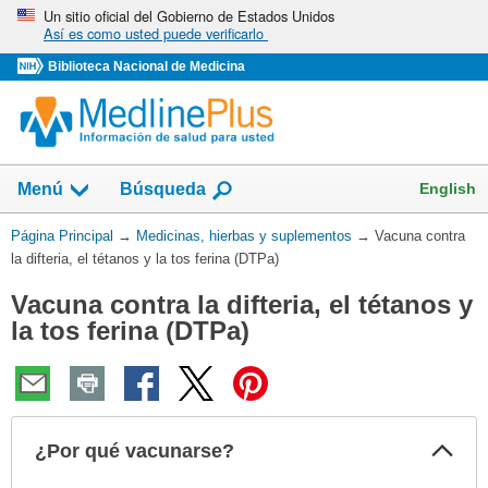
Omita
Un sitio oficial del Gobierno de Estados Unidos
Así es como usted puede verificarlo
y
vaya
Biblioteca Nacional de Medicina
al
Contenido
Mostrar
English
Menú
Búsqueda
el
campo
Usted
Página Principal
→
Medicinas, hierbas y suplementos
→
Vacuna contra
de
está
la difteria, el tétanos y la tos ferina (DTPa)
aquí:
Vacuna contra la difteria, el tétanos y
la tos ferina (DTPa)
Col
¿Por qué vacunarse?
sec