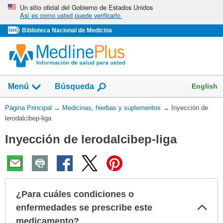
Omita
Un sitio oficial del Gobierno de Estados Unidos
Así es como usted puede verificarlo
y
vaya
Biblioteca Nacional de Medicina
al
Contenido
Mostrar
English
Menú
Búsqueda
el
campo
Usted
Página Principal
→
Medicinas, hierbas y suplementos
→
Inyección de
de
está
lerodalcibep-liga
aquí:
Inyección de lerodalcibep-liga
¿Para cuáles condiciones o
Col
enfermedades se prescribe este
sec
medicamento?