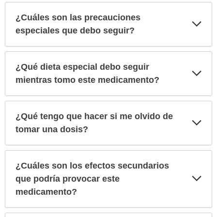
¿Cuáles son las precauciones
Exp
sec
especiales que debo seguir?
¿Qué dieta especial debo seguir
Exp
sec
mientras tomo este medicamento?
¿Qué tengo que hacer si me olvido de
Exp
sec
tomar una dosis?
¿Cuáles son los efectos secundarios
Exp
que podría provocar este
sec
medicamento?