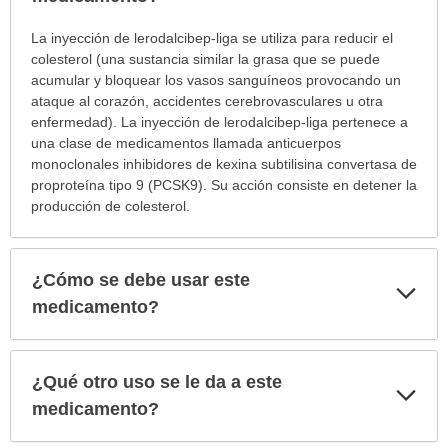
¿Para
La inyección de lerodalcibep-liga se utiliza para reducir el
cuáles
colesterol (una sustancia similar la grasa que se puede
condiciones
acumular y bloquear los vasos sanguíneos provocando un
o
ataque al corazón, accidentes cerebrovasculares u otra
enfermedades
enfermedad). La inyección de lerodalcibep-liga pertenece a
se
una clase de medicamentos llamada anticuerpos
prescribe
monoclonales inhibidores de kexina subtilisina convertasa de
este
proproteína tipo 9 (PCSK9). Su acción consiste en detener la
medicamento?
producción de colesterol.
ha
sido
extendido.
¿Cómo se debe usar este
Exp
sec
medicamento?
¿Qué otro uso se le da a este
Exp
sec
medicamento?