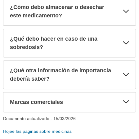
¿Cómo debo almacenar o desechar
Exp
sec
este medicamento?
¿Qué debo hacer en caso de una
Exp
sec
sobredosis?
¿Qué otra información de importancia
Exp
sec
debería saber?
Exp
Marcas comerciales
sec
Documento actualizado -
15/03/2026
Hojee las páginas sobre medicinas