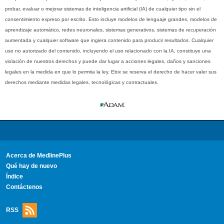
probar, evaluar o mejorar sistemas de inteligencia artificial (IA) de cualquier tipo sin el
consentimiento expreso por escrito. Esto incluye modelos de lenguaje grandes, modelos de
aprendizaje automático, redes neuronales, sistemas generativos, sistemas de recuperación
aumentada y cualquier software que ingiera contenido para producir resultados. Cualquier
uso no autorizado del contenido, incluyendo el uso relacionado con la IA, constituye una
violación de nuestros derechos y puede dar lugar a acciones legales, daños y sanciones
legales en la medida en que lo permita la ley. Ebix se reserva el derecho de hacer valer sus
derechos mediante medidas legales, tecnológicas y contractuales.
Acerca de MedlinePlus
Qué hay de nuevo
Índice
Contáctenos
RSS