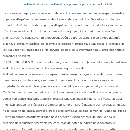
editorial, el proceso editorial
, y
la poliza de privacidad
de A.D.A.M.
La información aquí proporcionada no debe utilizarse durante ninguna emergencia médica
ni para el diagnóstico o tratamiento de ninguna afección médica. Se debe consultar a un
profesional médico autorizado para el diagnóstico y tratamiento de cualquiera y todas las
afecciones médicas. Los enlaces a otros sitios se proporcionan únicamente con fines
informativos; no constituyen una recomendación de dichos sitios. No se ofrece garantía
alguna, expresa ni implícita, en cuanto a la precisión, fiabilidad, puntualidad o exactitud de
las traducciones realizadas por un servicio externo de la información aquí proporcionada a
cualquier otro idioma.
© 1997- 2026 A.D.A.M., una unidad de negocio de Ebix, Inc. Queda estrictamente prohibida
la duplicación o distribución de la información aquí contenida.
Todo el contenido de este sitio, incluyendo texto, imágenes, gráficos, audio, video, datos,
metadatos y compilaciones, está protegido por derechos de autor y otras leyes de
propiedad intelectual. Usted puede ver el contenido para uso personal y no comercial.
Cualquier otro uso requiere el consentimiento previo por escrito de Ebix. Usted no puede
copiar, reproducir, distribuir, transmitir, mostrar, publicar, realizar ingeniería inversa, adaptar,
modificar, almacenar más allá del almacenamiento en caché habitual del navegador, indexar,
hacer minería de datos, extraer o crear obras derivadas de este contenido. Usted no puede
utilizar herramientas automatizadas para acceder o extraer contenido, incluyendo la
creación de incrustaciones, vectores, conjuntos de datos o índices para sistemas de
recuperación. Se prohíbe el uso de cualquier contenido para entrenar, ajustar, calibrar,