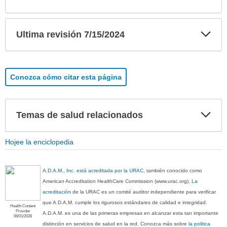
sec
Exp
Ultima revisión 7/15/2024
sec
Conozca cómo citar esta página
Exp
Temas de salud relacionados
sec
Hojee la enciclopedia
A.D.A.M., Inc. está acreditada por la URAC
, también conocido como
American Accreditation HealthCare Commission (www.urac.org).
La
acreditación
de la URAC es un comité auditor independiente para verificar
que A.D.A.M. cumple los rigurosos estándares de calidad e integridad.
Health Content
Provider
A.D.A.M. es una de las primeras empresas en alcanzar esta tan importante
06/01/2028
distinción en servicios de salud en la red. Conozca más sobre
la politica