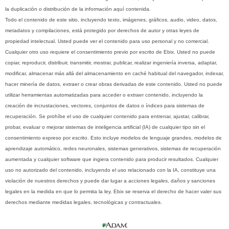
la duplicación o distribución de la información aquí contenida.
Todo el contenido de este sitio, incluyendo texto, imágenes, gráficos, audio, video, datos,
metadatos y compilaciones, está protegido por derechos de autor y otras leyes de
propiedad intelectual. Usted puede ver el contenido para uso personal y no comercial.
Cualquier otro uso requiere el consentimiento previo por escrito de Ebix. Usted no puede
copiar, reproducir, distribuir, transmitir, mostrar, publicar, realizar ingeniería inversa, adaptar,
modificar, almacenar más allá del almacenamiento en caché habitual del navegador, indexar,
hacer minería de datos, extraer o crear obras derivadas de este contenido. Usted no puede
utilizar herramientas automatizadas para acceder o extraer contenido, incluyendo la
creación de incrustaciones, vectores, conjuntos de datos o índices para sistemas de
recuperación. Se prohíbe el uso de cualquier contenido para entrenar, ajustar, calibrar,
probar, evaluar o mejorar sistemas de inteligencia artificial (IA) de cualquier tipo sin el
consentimiento expreso por escrito. Esto incluye modelos de lenguaje grandes, modelos de
aprendizaje automático, redes neuronales, sistemas generativos, sistemas de recuperación
aumentada y cualquier software que ingiera contenido para producir resultados. Cualquier
uso no autorizado del contenido, incluyendo el uso relacionado con la IA, constituye una
violación de nuestros derechos y puede dar lugar a acciones legales, daños y sanciones
legales en la medida en que lo permita la ley. Ebix se reserva el derecho de hacer valer sus
derechos mediante medidas legales, tecnológicas y contractuales.