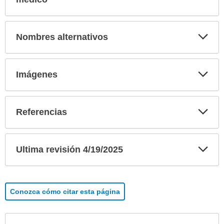
Exp
Nombres alternativos
sec
Exp
Imágenes
sec
Exp
Referencias
sec
Exp
Ultima revisión 4/19/2025
sec
Conozca cómo citar esta página