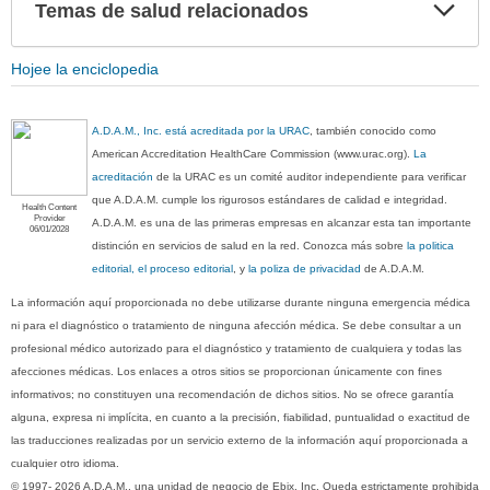
Exp
Temas de salud relacionados
sec
Hojee la enciclopedia
A.D.A.M., Inc. está acreditada por la URAC
, también conocido como
American Accreditation HealthCare Commission (www.urac.org).
La
acreditación
de la URAC es un comité auditor independiente para verificar
que A.D.A.M. cumple los rigurosos estándares de calidad e integridad.
Health Content
Provider
A.D.A.M. es una de las primeras empresas en alcanzar esta tan importante
06/01/2028
distinción en servicios de salud en la red. Conozca más sobre
la politica
editorial, el proceso editorial
, y
la poliza de privacidad
de A.D.A.M.
La información aquí proporcionada no debe utilizarse durante ninguna emergencia médica
ni para el diagnóstico o tratamiento de ninguna afección médica. Se debe consultar a un
profesional médico autorizado para el diagnóstico y tratamiento de cualquiera y todas las
afecciones médicas. Los enlaces a otros sitios se proporcionan únicamente con fines
informativos; no constituyen una recomendación de dichos sitios. No se ofrece garantía
alguna, expresa ni implícita, en cuanto a la precisión, fiabilidad, puntualidad o exactitud de
las traducciones realizadas por un servicio externo de la información aquí proporcionada a
cualquier otro idioma.
© 1997- 2026 A.D.A.M., una unidad de negocio de Ebix, Inc. Queda estrictamente prohibida