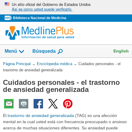
Omita
Un sitio oficial del Gobierno de Estados Unidos
Así es como usted puede verificarlo
y
vaya
Biblioteca Nacional de Medicina
al
Contenido
English
Menú
Búsqueda
Usted
Página Principal
→
Enciclopedia médica
→
Cuidados personales - el
está
trastorno de ansiedad generalizada
aquí:
Cuidados personales - el trastorno
de ansiedad generalizada
El
trastorno de ansiedad generalizada
(TAG) es una afección
mental en la cual usted está con frecuencia preocupado o ansioso
acerca de muchas situaciones diferentes. Su ansiedad puede