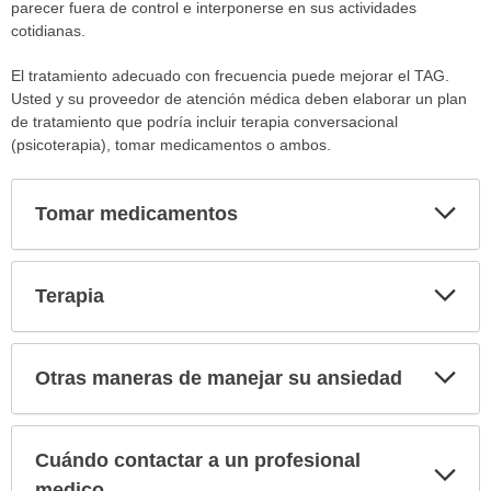
parecer fuera de control e interponerse en sus actividades
cotidianas.
El tratamiento adecuado con frecuencia puede mejorar el TAG.
Usted y su proveedor de atención médica deben elaborar un plan
de tratamiento que podría incluir terapia conversacional
(psicoterapia), tomar medicamentos o ambos.
Exp
Tomar medicamentos
sec
Exp
Terapia
sec
Exp
Otras maneras de manejar su ansiedad
sec
Cuándo contactar a un profesional
Exp
sec
medico